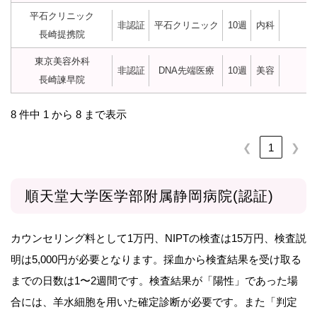
平石クリニック
非認証
平石クリニック
10週
内科
長崎提携院
東京美容外科
非認証
DNA先端医療
10週
美容
長崎諫早院
8 件中 1 から 8 まで表示
❮
1
❯
順天堂大学医学部附属静岡病院(認証)
カウンセリング料として1万円、NIPTの検査は15万円、検査説
明は5,000円が必要となります。採血から検査結果を受け取る
までの日数は1〜2週間です。検査結果が「陽性」であった場
合には、羊水細胞を用いた確定診断が必要です。また「判定