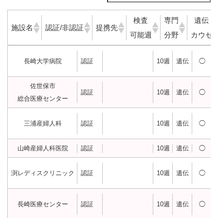
検査
専門
遺伝
施設名
認証/非認証
提携先
可能週
分野
カウセ
施設名
認
提携先
検
専
遺
長崎大学病院
認証
10週
遺伝
◯
証/
査
門
伝
非認
可
分
カ
佐世保市
認証
10週
遺伝
◯
証
能
野
ウ
総合医療センター
週
セ
三浦産婦人科
認証
10週
遺伝
◯
山崎産婦人科医院
認証
10週
遺伝
◯
渕レディスクリニック
認証
10週
遺伝
◯
長崎医療センター
認証
10週
遺伝
◯