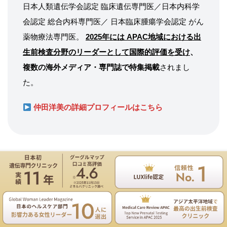
日本人類遺伝学会認定 臨床遺伝専門医／日本内科学
会認定 総合内科専門医／ 日本臨床腫瘍学会認定 がん
薬物療法専門医。
2025年には APAC地域における出
生前検査分野のリーダーとして国際的評価を受け
、
複数の海外メディア・専門誌で特集掲載
されまし
た。
仲田洋美の詳細プロフィールはこちら
サイト内検索
遺伝専門医のNIPT遺伝カウンセリングは無料
お電話
ご予約