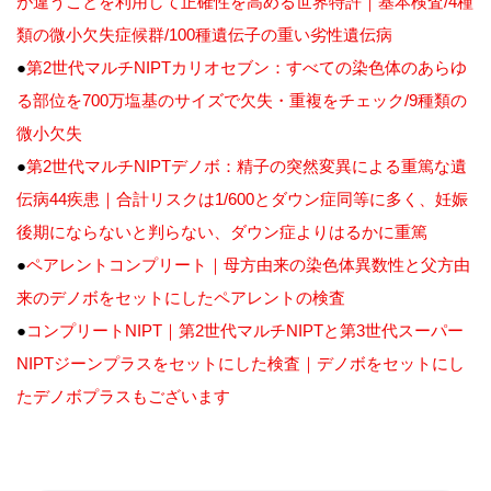
が違うことを利用して正確性を高める世界特許｜基本検査/4種
類の微小欠失症候群/100種遺伝子の重い劣性遺伝病
●
第2世代マルチNIPTカリオセブン：すべての染色体のあらゆ
る部位を700万塩基のサイズで欠失・重複をチェック/9種類の
微小欠失
●
第2世代マルチNIPTデノボ：精子の突然変異による重篤な遺
伝病44疾患｜合計リスクは1/600とダウン症同等に多く、妊娠
後期にならないと判らない、ダウン症よりはるかに重篤
●
ペアレントコンプリート｜母方由来の染色体異数性と父方由
来のデノボをセットにしたペアレントの検査
●
コンプリートNIPT｜第2世代マルチNIPTと第3世代スーパー
NIPTジーンプラスをセットにした検査｜デノボをセットにし
たデノボプラスもございます