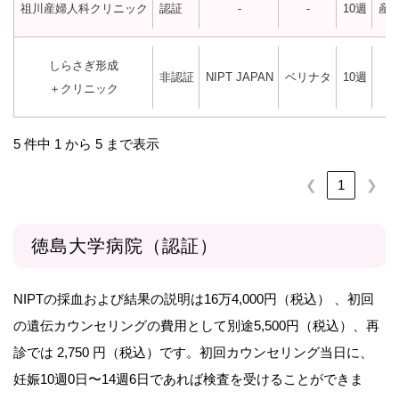
祖川産婦人科クリニック
認証
-
-
10週
産
しらさぎ形成
非認証
NIPT JAPAN
ベリナタ
10週
＋クリニック
5 件中 1 から 5 まで表示
❮
1
❯
徳島大学病院（認証）
NIPTの採血および結果の説明は16万4,000円（税込） 、初回
の遺伝カウンセリングの費用として別途5,500円（税込）、再
診では 2,750 円（税込）です。初回カウンセリング当日に、
妊娠10週0日〜14週6日であれば検査を受けることができま