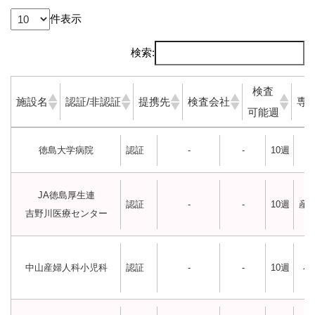
件表示
検索:
検査
施設名
認証/非認証
提携先
検査会社
専
可能週
施設名
認
提携先
検査
検
専
徳島大学病院
認証
-
-
10週
証/
会社
査
分
非認
可
JA徳島厚生連
証
能
認証
-
-
10週
産
吉野川医療センター
週
中山産婦人科小児科
認証
-
-
10週
小