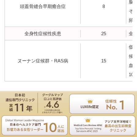
脳
頭蓋骨縫合早期癒合症
8
そ
頻
全身性症候性疾患
25
全
低
候
ヌーナン症候群・RAS病
15
血
10
NIPT（デノボ）で測定可能な骨系統疾患をき
たす遺伝子変異
遺伝専門医のNIPT遺伝カウンセリングは無料
お電話
ご予約
Ehlers-Danlos syndrome, classic エーラス・
COL1A1