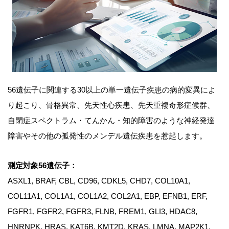
56遺伝子に関連する30以上の単一遺伝子疾患の病的変異によ
り起こり、骨格異常、先天性心疾患、先天重複奇形症候群、
自閉症スペクトラム・てんかん・知的障害のような神経発達
障害やその他の孤発性のメンデル遺伝疾患を惹起します。
測定対象56遺伝子：
ASXL1, BRAF, CBL, CD96, CDKL5, CHD7, COL10A1,
COL11A1, COL1A1, COL1A2, COL2A1, EBP, EFNB1, ERF,
FGFR1, FGFR2, FGFR3, FLNB, FREM1, GLI3, HDAC8,
HNRNPK, HRAS, KAT6B, KMT2D, KRAS, LMNA, MAP2K1,