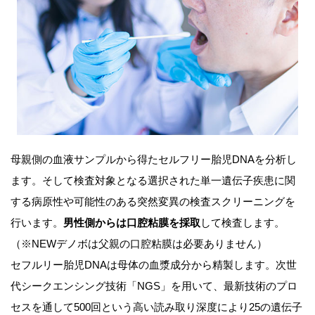
母親側の血液サンプルから得たセルフリー胎児DNAを分析し
ます。そして検査対象となる選択された単一遺伝子疾患に関
する病原性や可能性のある突然変異の検査スクリーニングを
行います。
男性側からは口腔粘膜を採取
して検査します。
（※NEWデノボは父親の口腔粘膜は必要ありません）
セフルリー胎児DNAは母体の血漿成分から精製します。次世
代シークエンシング技術「NGS」を用いて、最新技術のプロ
セスを通して500回という高い読み取り深度により25の遺伝子