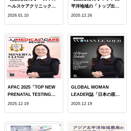
ヘルスケアクリニック女
平洋地域の「トップ出生
性リーダートップ10」
前検査サービス2025」を
2026.01.10
2025.12.26
2025年版に選出｜ミネル
受賞｜ミネルバクリニッ
バクリニック
ク
APAC 2025「TOP NEW
GLOBAL WOMAN
PRENATAL TESTING
LEADER誌「日本の医療
SERVICE」受賞・表紙掲
界の女性リーダーTop10」
2025.12.19
2025.12.19
載のお知らせ｜ミネルバ
に仲田洋美院長が選出さ
クリニック
れました