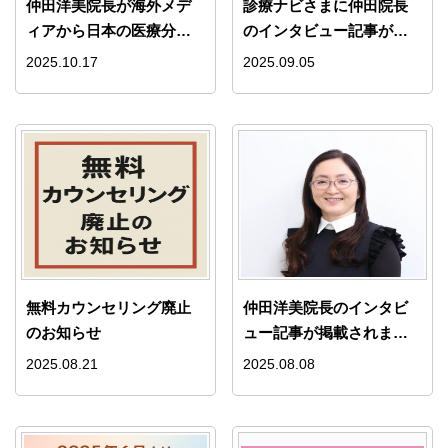
仲田洋美院長が海外メデ
診療ナビさまに仲田院長
ィアから日本の医療分野
のインタビュー記事が掲
で影響力のある女性リー
載されました
2025.10.17
2025.09.05
ダー10名（2025年）に選
出
無料カウンセリング廃止
仲田洋美院長のインタビ
のお知らせ
ュー記事が掲載されまし
た！
2025.08.21
2025.08.08