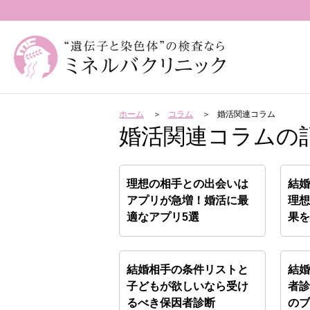
ホーム
コラム
婚活関連コラム
婚活関連コラムの
理想の相手との出会いは
結
アプリが急増！婚活に最
理
適なアプリ5選
果
結婚相手の条件リストと
結
子どもが欲しいなら受け
者
るべき保因者診断
の