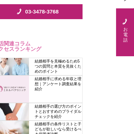
03-3478-3768
お
電
話
活関連コラム
クセスランキング
結婚相手を見極めるため5
つの質問と本質を見抜くた
めのポイント
結婚相手に求める年収と理
想｜アンケート調査結果を
紹介
結婚相手の選び方のポイン
トとおすすめのブライダル
チェックを紹介
結婚相手の条件リストと子
どもが欲しいなら受けるべ