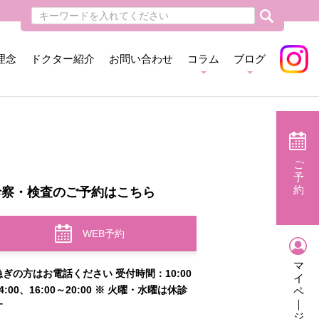
理念
ドクター紹介
お問い合わせ
コラム
ブログ
ご
予
約
診察・検査のご予約はこちら
WEB予約
マ
急ぎの方はお電話ください 受付時間：10:00
イ
4:00、16:00～20:00 ※ 火曜・水曜は休診
ペ
｜
す
ジ