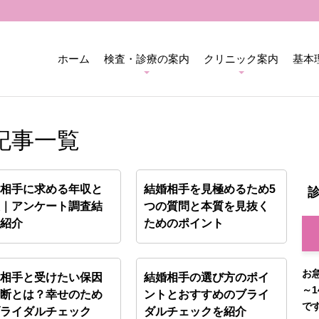
ホーム
検査・診療の案内
クリニック案内
基本
記事一覧
婚相手に求める年収と
結婚相手を見極めるため5
想｜アンケート調査結
つの質問と本質を見抜く
を紹介
ためのポイント
お
婚相手と受けたい保因
結婚相手の選び方のポイ
～1
診断とは？幸せのため
ントとおすすめのブライ
で
ブライダルチェック
ダルチェックを紹介