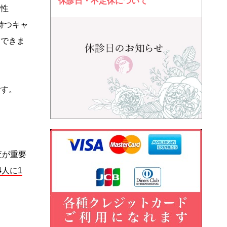
休診日・不定休について
劣性
持つキャ
はできま
です。
査が重要
4人に1