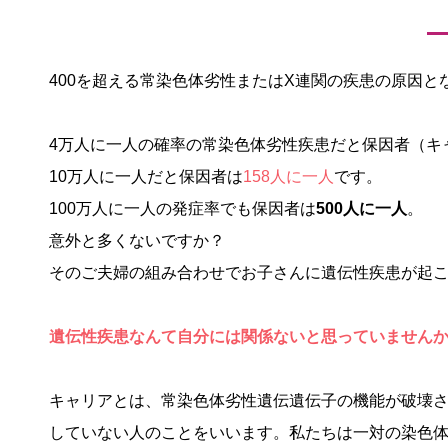
400を超える常染色体劣性またはX連関の疾患の原因
4万人に一人の確率の常染色体劣性疾患だと保因者（キ
10万人に一人だと保因者は
158人に一人
です。
100万人に一人の発症率でも保因者は
500人に一人
。
意外と多くないですか？
そのご夫婦の組み合わせでお子さんに遺伝性疾患が起
遺伝性疾患なんて自分には関係ないと思っていません
キャリアとは、常染色体劣性遺伝遺伝子の機能が破壊
していない人のことをいいます。私たちは一対の染色