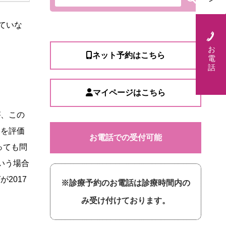
ていな
お
ネット予約はこちら
電
話
マイページはこちら
が、この
クを評価
お電話での受付可能
っても問
いう場合
2017
※診療予約のお電話は診療時間内の
み受け付けております。