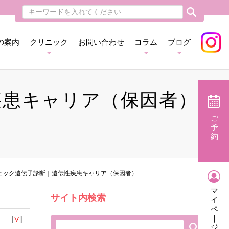
の案内
クリニック
お問い合わせ
コラム
ブログ
疾患キャリア（保因者）
ご
予
約
ェック遺伝子診断｜遺伝性疾患キャリア（保因者）
マ
サイト内検索
イ
ペ
｜
[
∨
]
ジ