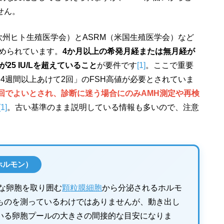
せん。
E（欧州ヒト生殖医学会）とASRM（米国生殖医学会）など
められています。
4か月以上の希発月経または無月経が
5 IU/Lを超えていること
が要件です
[1]
。ここで重要
「4週間以上あけて2回」のFSH高値が必要とされていま
1回でよいとされ、診断に迷う場合にのみAMH測定や再検
[1]
。古い基準のまま説明している情報も多いので、注意
ホルモン）
な卵胞を取り囲む
顆粒膜細胞
から分泌されるホルモ
ものを測っているわけではありませんが、動き出し
いる卵胞プールの大きさの間接的な目安になりま