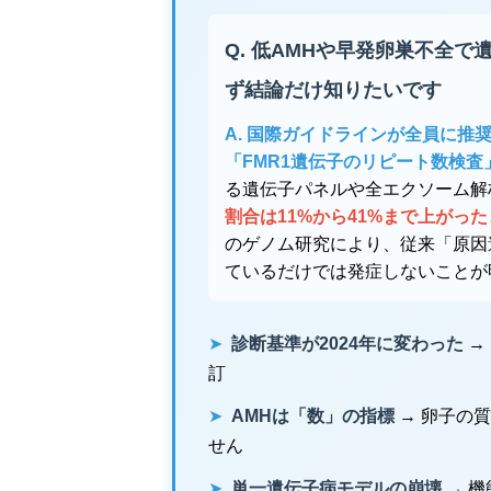
Q. 低AMHや早発卵巣不全
ず結論だけ知りたいです
A. 国際ガイドラインが全員に
「FMR1遺伝子のリピート数検査
る遺伝子パネルや全エクソーム解
割合は11%から41%まで上がった
のゲノム研究により、従来「原因
ているだけでは発症しないことが
➤
診断基準が2024年に変わった
→
訂
➤
AMHは「数」の指標
→ 卵子の
せん
➤
単一遺伝子病モデルの崩壊
→ 機