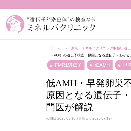
ホーム
東京・ミネルバクリニック取扱い遺伝
（POI）の遺伝子検査｜原因となる遺伝子・わか
FMR1遺伝子
低AMH
早
低AMH・早発卵巣
原因となる遺伝子
門医が解説
公開日:2025.03.16
(更新日：2026/07/19)