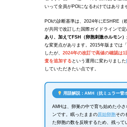
いって全員がPOIになるわけではありま
POIの診断基準は、2024年にESHR
が共同で改訂した国際ガイドラインで定
あり、加えてFSH（卵胞刺激ホルモン）が2
な変更点があります。2015年版までは
したが、
2024年の改訂で高値の確認は
査を追加する
という運用に変わりました
していただきたい点です。
用語解説：AMH（抗ミュラー管
AMHは、卵巣の中で育ち始めた小さ
ンです。眠ったままの
原始卵胞
その
た卵胞の数を反映するため、残って