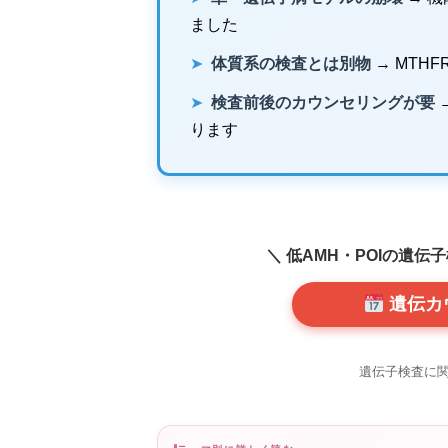
ました
➤
体質系の検査とは別物
→ MTH
➤
検査前後のカウンセリングが要
ります
＼ 低AMH・POIの遺
遺伝カ
遺伝子検査に