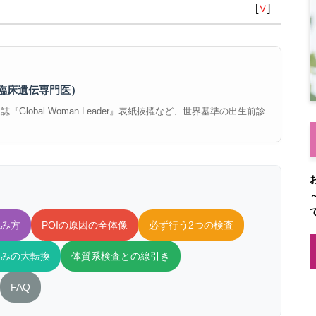
[
∨
]
臨床遺伝専門医）
Global Woman Leader』表紙抜擢など、世界基準の出生前診
読み方
POIの原因の全体像
必ず行う2つの検査
くみの大転換
体質系検査との線引き
FAQ