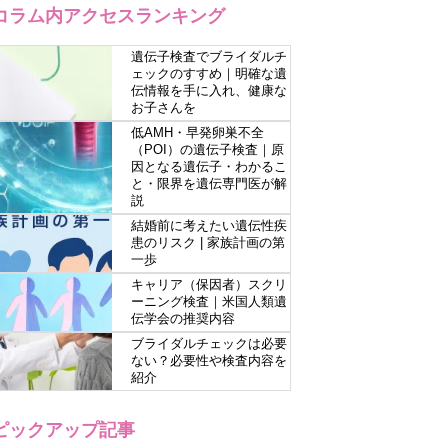
コラム内アクセスランキング
遺伝子検査でブライダルチ
ェックのすすめ｜明確な遺
伝情報を手に入れ、健康な
お子さんを
低AMH・早発卵巣不全
（POI）の遺伝子検査｜原
因となる遺伝子・わかるこ
と・限界を遺伝専門医が解
説
結婚前に考えたい遺伝性疾
患のリスク | 家族計画の第
一歩
キャリア（保因者）スクリ
ーニング検査｜米国人類遺
伝学会の推奨内容
ブライダルチェックは必要
ない？必要性や検査内容を
紹介
ピックアップ記事