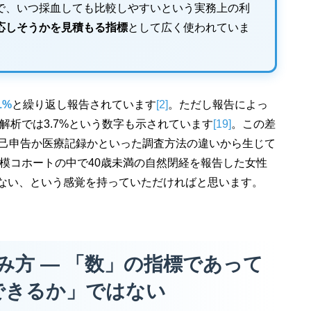
で、いつ採血しても比較しやすいという実務上の利
応しそうかを見積もる指標
として広く使われていま
1%
と繰り返し報告されています
[2]
。ただし報告によっ
解析では3.7%という数字も示されています
[19]
。この差
己申告か医療記録かといった調査方法の違いから生じて
規模コホートの中で40歳未満の自然閉経を報告した女性
ない、という感覚を持っていただければと思います。
読み方 ― 「数」の指標であって
できるか」ではない