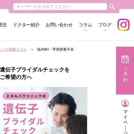
理念
ドクター紹介
お問い合わせ
コラム
ブログ
ェック関連コラム
低AMH・早発卵巣不全
ご
遺伝子ブライダルチェックを
予
ご希望の方へ
約
マ
イ
ペ
｜
ジ