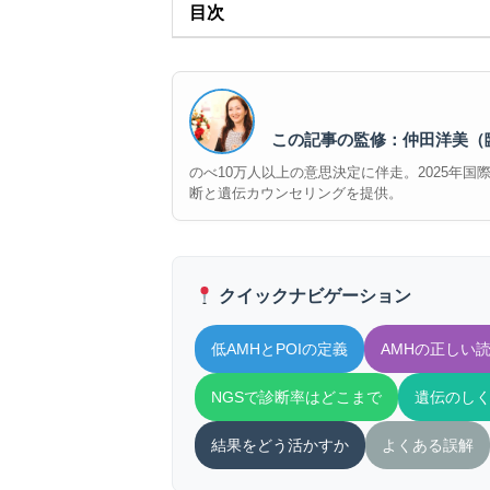
目次
この記事の監修：仲田洋美（
のべ10万人以上の意思決定に伴走。2025年国際誌『
断と遺伝カウンセリングを提供。
クイックナビゲーション
低AMHとPOIの定義
AMHの正しい
NGSで診断率はどこまで
遺伝のし
結果をどう活かすか
よくある誤解