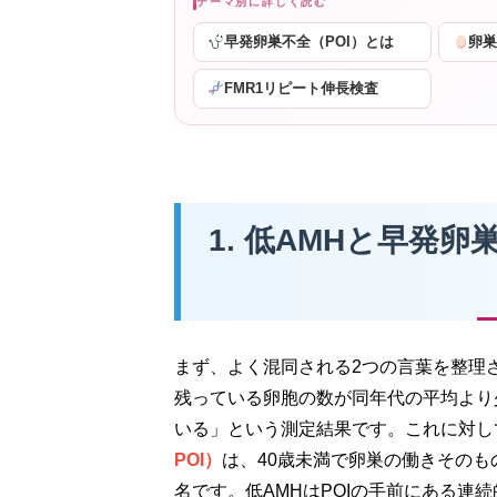
テーマ別に詳しく読む
早発卵巣不全（POI）とは
卵
FMR1リピート伸長検査
1. 低AMHと早発
まず、よく混同される2つの言葉を整理
残っている卵胞の数が同年代の平均より
いる」という測定結果です。これに対し
POI）
は、40歳未満で卵巣の働きその
名です。低AMHはPOIの手前にある連