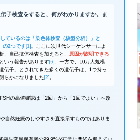
で遺伝子検査をすると、何がわかりますか。ま
推奨しているのは「染色体検査（核型分析）」と
」の2つです
[1]
。ここに次世代シーケンサーによ
析、自己抗体検査を加えると、
原因が説明できる
という報告があります
[6]
。一方で、10万人規模
遺伝子」とされてきた多くの遺伝子は、1つ持っ
明らかになりました
[2]
。
 FSHの高値確認は「2回」から「1回でよい」へ改
質や自然妊娠のしやすさを直接示すものではありま
能喪失変異保有者の99.9%が正常に閉経を迎えてい