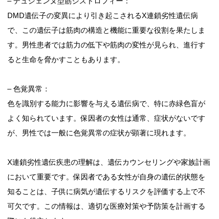
– デュシェンヌ型筋ジストロフィー：
DMD遺伝子の変異により引き起こされるX連鎖劣性遺伝病
で、この遺伝子は筋肉の構造と機能に重要な役割を果たしま
す。男性患者では筋力の低下や筋肉の変性が見られ、進行す
ると生命を脅かすこともあります。
– 色覚異常：
色を識別する能力に影響を与える遺伝病で、特に赤緑色盲が
よく知られています。保因者の女性は通常、症状がないです
が、男性では一般に色覚異常の症状が顕著に現れます。
X連鎖劣性遺伝疾患の理解は、遺伝カウンセリングや家族計画
において重要です。保因者である女性が自身の遺伝的状態を
知ることは、子供に病気が遺伝するリスクを評価する上で不
可欠です。この情報は、適切な医療対策や予防策を計画する