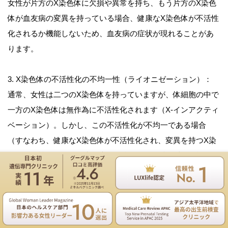
女性が片方のX染色体に欠損や異常を持ち、もう片方のX染色
体が血友病の変異を持っている場合、健康なX染色体が不活性
化されるか機能しないため、血友病の症状が現れることがあ
ります。
3. X染色体の不活性化の不均一性（ライオニゼーション）：
通常、女性は二つのX染色体を持っていますが、体細胞の中で
一方のX染色体は無作為に不活性化されます（X-インアクティ
ベーション）。しかし、この不活性化が不均一である場合
（すなわち、健康なX染色体が不活性化され、変異を持つX染
色体が活性化される確率が高い場合）、血友病の表現型が現
れる可能性があります。
遺伝専門医のNIPT遺伝カウンセリングは無料
これらの特殊なケースにより、X連鎖劣性の遺伝病が女性にも
お電話
ご予約
発現することがあります。血友病のような疾患は、遺伝カウ