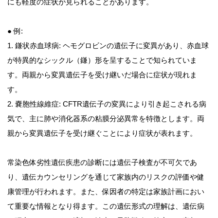
にも軽度の症状が見られることがあります。
● 例:
1. 鎌状赤血球病: ヘモグロビンの遺伝子に変異があり、赤血球
が特異的なシックル（鎌）形を呈することで知られていま
す。両親から変異遺伝子を受け継いだ場合に症状が現れま
す。
2. 嚢胞性線維症: CFTR遺伝子の変異により引き起こされる病
気で、主に肺や消化器系の粘膜分泌異常を特徴とします。両
親から変異遺伝子を受け継ぐことにより症状が表れます。
常染色体劣性遺伝疾患の診断には遺伝子検査が不可欠であ
り、遺伝カウンセリングを通じて家族内のリスクの評価や健
康管理が行われます。また、保因者の特定は家族計画におい
て重要な情報となり得ます。この遺伝形式の理解は、遺伝病