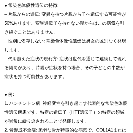
● 常染色体優性遺伝の特徴:
– 片親からの遺伝: 変異を持つ片親から子へ遺伝する可能性が
50%あります。変異遺伝子を持たない親からはこの病気を引
き継ぐことはありません。
– 性別に依存しない: 常染色体優性遺伝は男女の区別なく発現
します。
– 代を越えた症状の現れ方: 症状は世代を通じて連続して現れ
る傾向があり、片親が症状を持つ場合、その子どもの半数が
症状を持つ可能性があります。
● 例:
1. ハンチントン病: 神経変性を引き起こす代表的な常染色体優
性遺伝疾患です。特定の遺伝子（HTT遺伝子）の特定の領域
が異常に繰り返されることで発症します。
2. 骨形成不全症: 脆弱な骨が特徴的な病気で、COL1A1または