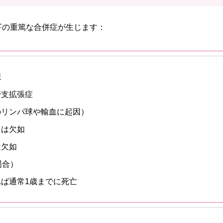
下の重篤な合併症が生じます：
聴
管支拡張症
のリンパ球や輸血に起因）
たは欠如
は欠如
場合）
ば通常1歳までに死亡