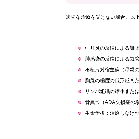
適切な治療を受けない場合、以
中耳炎の反復による難
肺感染の反復による気
移植片対宿主病（母親
胸腺の極度の低形成ま
リンパ組織の縮小また
骨異常（ADA欠損症の
生命予後：治療しなけれ