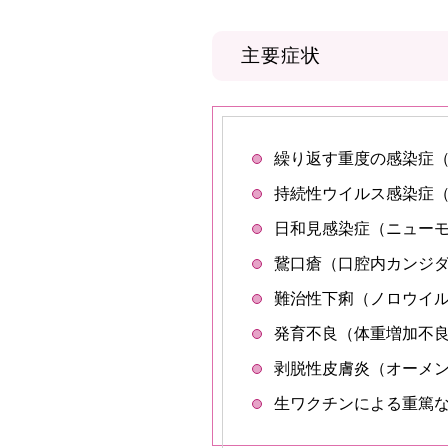
主要症状
繰り返す重度の感染症
持続性ウイルス感染症（
日和見感染症（ニュー
鵞口瘡（口腔内カンジ
難治性下痢（ノロウイ
発育不良（体重増加不
剥脱性皮膚炎（オーメ
生ワクチンによる重篤