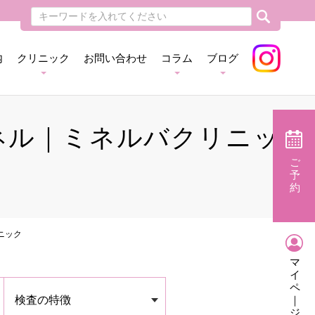
内
クリニック
お問い合わせ
コラム
ブログ
パネル｜ミネルバクリニッ
ご
予
約
ニック
マ
イ
ペ
検査の特徴
｜
ジ