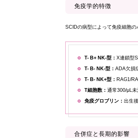
免疫学的特徴
SCIDの病型によって免疫細胞
T- B+ NK-型：
X連鎖型
T- B- NK-型：
ADA欠
T- B- NK+型：
RAG1
T細胞数：
通常300/μ
免疫グロブリン：
出生
合併症と長期的影響