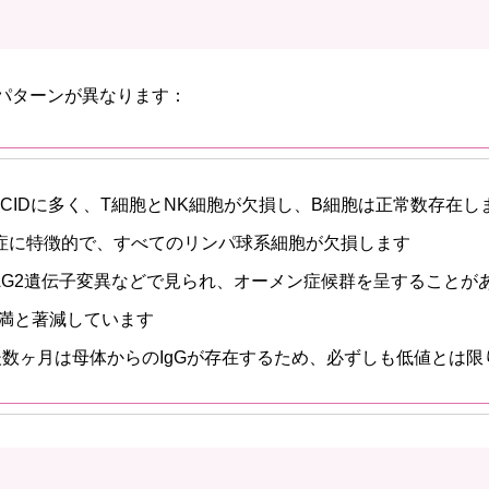
のパターンが異なります：
SCIDに多く、T細胞とNK細胞が欠損し、B細胞は正常数存在
損症に特徴的で、すべてのリンパ球系細胞が欠損します
/RAG2遺伝子変異などで見られ、オーメン症候群を呈することが
L未満と著減しています
後数ヶ月は母体からのIgGが存在するため、必ずしも低値とは限