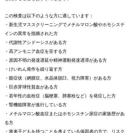
この検査は以下のような方に適しています：
・新生児マススクリーニングでメチルマロン酸やホモシステ
インの異常を指摘された方
・代謝性アシドーシスがある方
・高アンモニア血症を呈する方
・原因不明の発達遅延や精神運動発達遅滞がある方
・けいれん発作を繰り返す方
・眼症状（網膜症、水晶体脱臼、視力障害）がある方
・巨赤芽球性貧血がある方
・若年性の血栓症（脳梗塞、肺塞栓など）を発症した方
・腎機能障害が進行している方
・メチルマロン酸血症またはホモシスチン尿症の家族歴があ
る方
・将来子どもを持つことを考えている保因者の方で、リスク