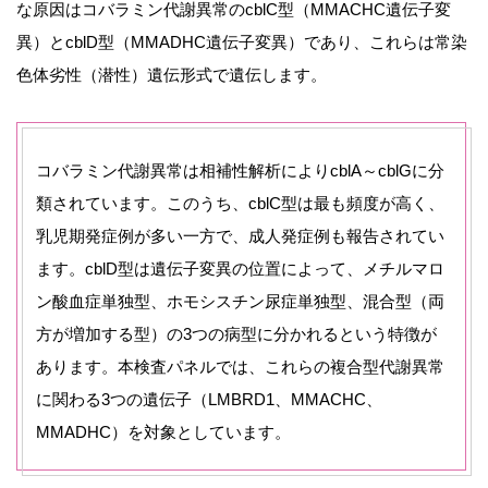
な原因はコバラミン代謝異常のcblC型（MMACHC遺伝子変
異）とcblD型（MMADHC遺伝子変異）であり、これらは常染
色体劣性（潜性）遺伝形式で遺伝します。
コバラミン代謝異常は相補性解析によりcblA～cblGに分
類されています。このうち、cblC型は最も頻度が高く、
乳児期発症例が多い一方で、成人発症例も報告されてい
ます。cblD型は遺伝子変異の位置によって、メチルマロ
ン酸血症単独型、ホモシスチン尿症単独型、混合型（両
方が増加する型）の3つの病型に分かれるという特徴が
あります。本検査パネルでは、これらの複合型代謝異常
に関わる3つの遺伝子（LMBRD1、MMACHC、
MMADHC）を対象としています。