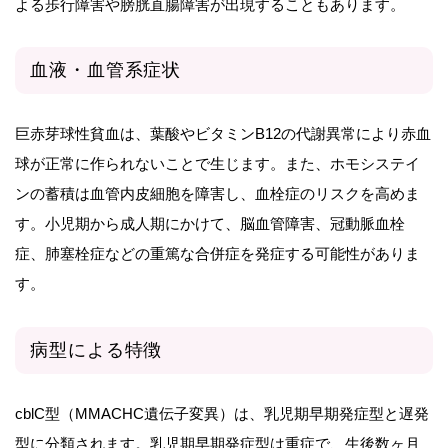
よる歩行障害や膀胱直腸障害が出現することもあります。
血液・血管系症状
巨赤芽球性貧血は、葉酸やビタミンB12の代謝異常により赤血
球が正常に作られないことで生じます。また、ホモシステイ
ンの蓄積は血管内皮細胞を障害し、血栓症のリスクを高めま
す。小児期から成人期にかけて、脳血管障害、冠動脈血栓
症、肺塞栓症などの重篤な合併症を発症する可能性がありま
す。
病型による特徴
cblC型（MMACHC遺伝子変異）は、乳児期早期発症型と遅発
型に分類されます。乳児期早期発症型は重症で、生後数ヶ月