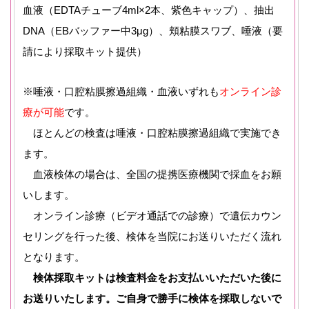
血液（EDTAチューブ4ml×2本、紫色キャップ）、抽出
DNA（EBバッファー中3μg）、頬粘膜スワブ、唾液（要
請により採取キット提供）
※唾液・口腔粘膜擦過組織・血液いずれも
オンライン診
療が可能
です。
ほとんどの検査は唾液・口腔粘膜擦過組織で実施でき
ます。
血液検体の場合は、全国の提携医療機関で採血をお願
いします。
オンライン診療（ビデオ通話での診療）で遺伝カウン
セリングを行った後、検体を当院にお送りいただく流れ
となります。
検体採取キットは検査料金をお支払いいただいた後に
お送りいたします。ご自身で勝手に検体を採取しないで