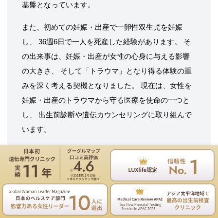
基盤となっています。
また、初めての妊娠・出産で一卵性双生児を妊娠
し、 36週6日で一人を死産した経験があります。 そ
の出来事は、妊娠・出産が女性の心身に与える影響
の大きさ、 そして「トラウマ」となり得る体験の重
みを深く考える契機となりました。 現在は、女性を
妊娠・出産のトラウマから守る医療を使命の一つと
し、 出生前診断や遺伝カウンセリングに取り組んで
います。
出生前診断は単なる検査ではなく、 家族の未来に関
わる重要な意思決定です。 年齢や統計だけで判断す
るのではなく、 医学的根拠と心理的支援の両面か
遺伝専門医のNIPT遺伝カウンセリングは無料
ら、 ご家族が後悔の少ない選択をできるよう伴走す
お電話
ご予約
ることを大切にしています。