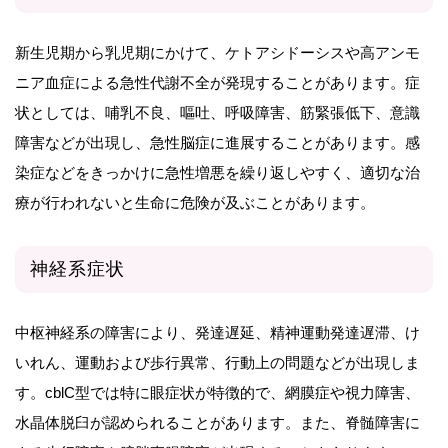
新生児期から乳児期にかけて、ケトアシドーシスや高アンモ
ニア血症による急性代謝不全が発現することがあります。症
状としては、哺乳不良、嘔吐、呼吸障害、筋緊張低下、意識
障害などが出現し、急性脳症に進展することがあります。感
染症などをきっかけに急性増悪を繰り返しやすく、適切な治
療が行われないと生命に危険が及ぶことがあります。
神経系症状
中枢神経系の障害により、発達遅延、精神運動発達遅滞、け
いれん、運動および歩行異常、行動上の問題などが出現しま
す。cblC型では特に眼症状が特徴的で、網膜症や視力障害、
水晶体脱臼が認められることがあります。また、脊髄障害に