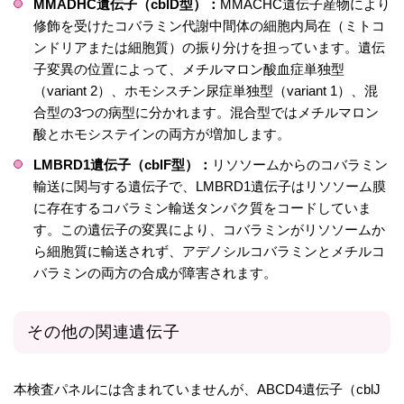
MMADHC遺伝子（cblD型）：
MMACHC遺伝子産物により
修飾を受けたコバラミン代謝中間体の細胞内局在（ミトコ
ンドリアまたは細胞質）の振り分けを担っています。遺伝
子変異の位置によって、メチルマロン酸血症単独型
（variant 2）、ホモシスチン尿症単独型（variant 1）、混
合型の3つの病型に分かれます。混合型ではメチルマロン
酸とホモシステインの両方が増加します。
LMBRD1遺伝子（cblF型）：
リソソームからのコバラミン
輸送に関与する遺伝子で、LMBRD1遺伝子はリソソーム膜
に存在するコバラミン輸送タンパク質をコードしていま
す。この遺伝子の変異により、コバラミンがリソソームか
ら細胞質に輸送されず、アデノシルコバラミンとメチルコ
バラミンの両方の合成が障害されます。
その他の関連遺伝子
本検査パネルには含まれていませんが、ABCD4遺伝子（cblJ