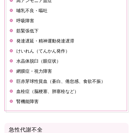
高アンモニア血症
哺乳不良・嘔吐
呼吸障害
筋緊張低下
発達遅延・精神運動発達遅滞
けいれん（てんかん発作）
水晶体脱臼（眼症状）
網膜症・視力障害
巨赤芽球性貧血（蒼白、倦怠感、食欲不振）
血栓症（脳梗塞、肺塞栓など）
腎機能障害
急性代謝不全