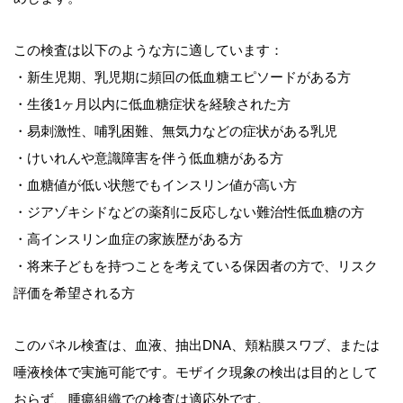
この検査は以下のような方に適しています：
・新生児期、乳児期に頻回の低血糖エピソードがある方
・生後1ヶ月以内に低血糖症状を経験された方
・易刺激性、哺乳困難、無気力などの症状がある乳児
・けいれんや意識障害を伴う低血糖がある方
・血糖値が低い状態でもインスリン値が高い方
・ジアゾキシドなどの薬剤に反応しない難治性低血糖の方
・高インスリン血症の家族歴がある方
・将来子どもを持つことを考えている保因者の方で、リスク
評価を希望される方
このパネル検査は、血液、抽出DNA、頬粘膜スワブ、または
唾液検体で実施可能です。モザイク現象の検出は目的として
おらず、腫瘍組織での検査は適応外です。