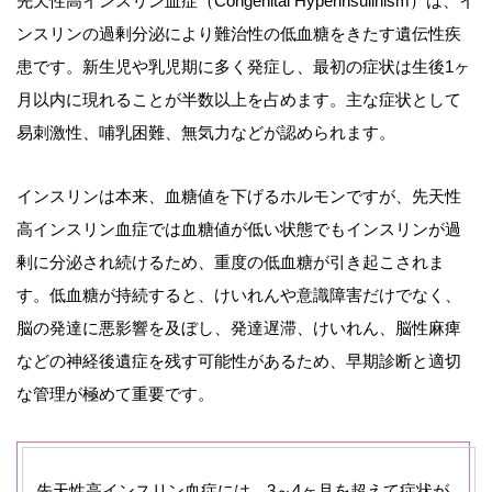
先天性高インスリン血症（Congenital Hyperinsulinism）は、イ
ンスリンの過剰分泌により難治性の低血糖をきたす遺伝性疾
患です。新生児や乳児期に多く発症し、最初の症状は生後1ヶ
月以内に現れることが半数以上を占めます。主な症状として
易刺激性、哺乳困難、無気力などが認められます。
インスリンは本来、血糖値を下げるホルモンですが、先天性
高インスリン血症では血糖値が低い状態でもインスリンが過
剰に分泌され続けるため、重度の低血糖が引き起こされま
す。低血糖が持続すると、けいれんや意識障害だけでなく、
脳の発達に悪影響を及ぼし、発達遅滞、けいれん、脳性麻痺
などの神経後遺症を残す可能性があるため、早期診断と適切
な管理が極めて重要です。
先天性高インスリン血症には、3～4ヶ月を超えて症状が