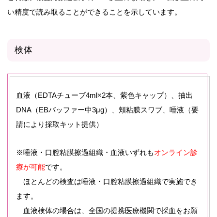
い精度で読み取ることができることを示しています。
検体
血液（EDTAチューブ4ml×2本、紫色キャップ）、抽出
DNA（EBバッファー中3μg）、頬粘膜スワブ、唾液（要
請により採取キット提供）
※唾液・口腔粘膜擦過組織・血液いずれも
オンライン診
療が可能
です。
ほとんどの検査は唾液・口腔粘膜擦過組織で実施でき
ます。
血液検体の場合は、全国の提携医療機関で採血をお願