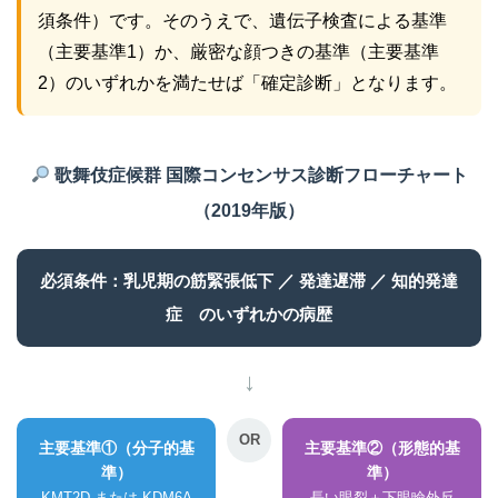
須条件）です。そのうえで、遺伝子検査による基準
（主要基準1）か、厳密な顔つきの基準（主要基準
2）のいずれかを満たせば「確定診断」となります。
歌舞伎症候群 国際コンセンサス診断フローチャート
（2019年版）
必須条件：乳児期の筋緊張低下 ／ 発達遅滞 ／ 知的発達
症 のいずれかの病歴
↓
OR
主要基準①（分子的基
主要基準②（形態的基
準）
準）
KMT2D または KDM6A
長い眼裂＋下眼瞼外反