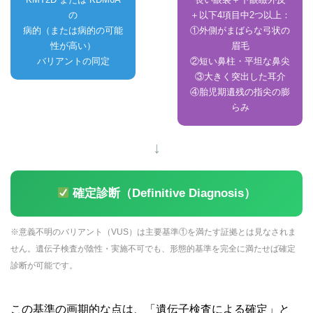
の
＋以下4項目中2つ以上：
病的（または病的の可能
①外側がまばらな弓状の
性が高い）
眉毛
バリアントの同定
②短い鼻柱・平坦な鼻尖
③大きく突出した耳介
④胎児期遺残の指尖の膨
らみ
↓
確定診断（Definitive Diagnosis）
※意義不明のバリアント（VUS）は主要基準①を満たす証拠とは見なされま
せん。遺伝子検査が陰性・実施不可でも、形態的基準を完全に満たせば確定
診断が可能です。
この基準の画期的な点は、「遺伝子検査による確定」と