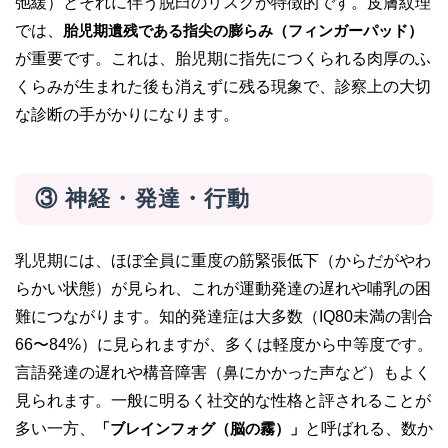
弛緩）とそれに伴う脱臼のリスクが特徴的です。皮膚紋理
では、
胎児期遺残である指尖の膨らみ（フィンガーパッド）
が重要です。これは、胎児期に指先につくられる肉厚のふ
くらみが生まれた後も消えずに残る現象で、診察上の大切
な診断の手がかりになります。
③ 神経・発達・行動
乳児期には、ほぼ全員に重度の筋緊張低下（からだがやわ
らかい状態）が見られ、これが運動発達の遅れや哺乳の困
難につながります。知的発達症は大多数（IQ80未満の割合
66〜84%）に見られますが、多くは軽度から中等度です。
言語発達の遅れや構音障害（鼻にかかった声など）もよく
見られます。一般に明るく社交的な性格と評されることが
多い一方、
「ブレインフォグ（脳の霧）」
と呼ばれる、数か