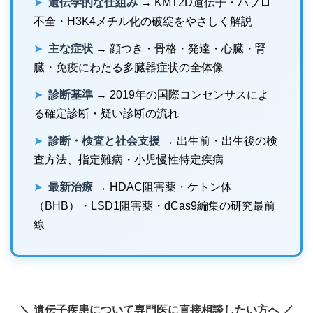
➤
遺伝学的な仕組み
→ KMT2D遺伝子・ハプロ
不全・H3K4メチル化の破綻をやさしく解説
➤
主な症状
→ 顔つき・骨格・発達・心臓・腎
臓・免疫にわたる多臓器症状の全体像
➤
診断基準
→ 2019年の国際コンセンサスによ
る確定診断・疑い診断の流れ
➤
診断・検査と社会支援
→ 出生前・出生後の検
査方法、指定難病・小児慢性特定疾病
➤
最新治療
→ HDAC阻害薬・ケトン体
（BHB）・LSD1阻害薬・dCas9編集の研究最前
線
＼ 遺伝子疾患について専門医に直接相談したい方へ ／