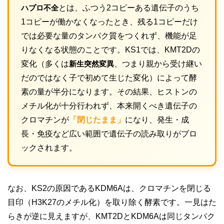
ハプロ不全
とは、ふつう2コピーある遺伝子のうち
1コピーが働かなくなったとき、残る1コピーだけ
では必要な量のタンパク質をつくれず、機能が足
りなくなる状態のことです。KS1では、KMT2Dの
変化（多くは
新生突然変異
、つまり親から受け継い
だのではなく子で初めて生じた変化）によって酵
素の量が半分になります。その結果、ヒストンの
メチル化が十分行われず、本来開くべき遺伝子の
クロマチンが
「閉じたまま」
になり、発生・成
長・免疫など広い範囲で遺伝子の読み取りがブロ
ックされます。
なお、KS2の原因であるKDM6Aは、クロマチンを閉じる
目印（H3K27のメチル化）を取り除く酵素です。一見はた
らきが逆に見えますが、KMT2DとKDM6Aは同じタンパク