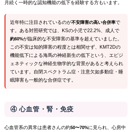
月続く一時的な認知機能の低下を経験する方もいます。
近年特に注目されているのが
不安障害の高い合併率
で
す。ある対照研究では、KSの小児で22.2%、成人で
約60%
が臨床的な不安障害の基準を超えていました。
この不安は知的障害の程度とは相関せず、KMT2Dの
機能低下による海馬の神経新生の低下という、エピジ
ェネティックな神経生物学的な背景があると考えられ
ています。自閉スペクトラム症・注意欠如多動症・睡
眠障害も一般的な合併症です。
④ 心血管・腎・免疫
心血管系の異常は患者さんの約
50〜70%
に見られ、心房中