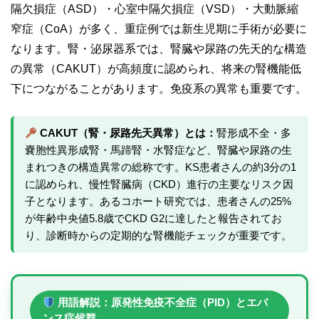
隔欠損症（ASD）・心室中隔欠損症（VSD）・大動脈縮
窄症（CoA）が多く、重症例では新生児期に手術が必要に
なります。腎・泌尿器系では、腎臓や尿路の先天的な構造
の異常（CAKUT）が高頻度に認められ、将来の腎機能低
下につながることがあります。免疫系の異常も重要です。
CAKUT（腎・尿路先天異常）とは：
腎形成不全・多
嚢胞性異形成腎・馬蹄腎・水腎症など、腎臓や尿路の生
まれつきの構造異常の総称です。KS患者さんの約3分の1
に認められ、慢性腎臓病（CKD）進行の主要なリスク因
子となります。あるコホート研究では、患者さんの25%
が年齢中央値5.8歳でCKD G2に達したと報告されてお
り、診断時からの定期的な腎機能チェックが重要です。
用語解説：原発性免疫不全症（PID）とエバ
ンス症候群