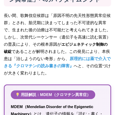
長い間、歌舞伎症候群は「原因不明の先天性形態異常症候
群」とされ、胎児期に決まってしまった不可逆的な異常
で、生まれた後の治療は不可能だと考えられてきました。
しかし、次世代シーケンサー（遺伝子を高速に読む装置）
の普及により、その根本原因が
エピジェネティック制御の
破綻
であることが解明されました。この発見により、本疾
患は「治しようのない奇形」から、
原理的には薬で介入で
きる『クロマチンの読み書きの障害』
へと、その位置づけ
が大きく変わりました。
用語解説：MDEM（クロマチン異常症）
MDEM（Mendelian Disorder of the Epigenetic
Machinery）
とは、遺伝子の情報を「読む・書く・