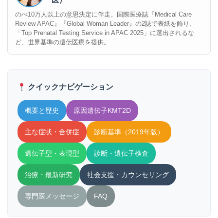
のべ10万人以上の意思決定に伴走。国際医療誌『Medical Care
Review APAC』『Global Woman Leader』の2誌で表紙を飾り、
「Top Prenatal Testing Service in APAC 2025」に選出されるな
ど、世界基準の遺伝医療を提供。
クイックナビゲーション
概要と歴史
原因遺伝子KMT2D
主な症状・合併症
診断基準（2019年版）
遺伝子型・表現型
診断・遺伝子検査
治療・最新研究
社会支援・カウンセリング
専門医メッセージ
FAQ