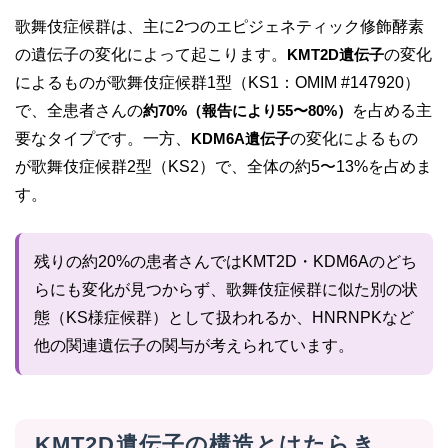
歌舞伎症候群は、主に2つのエピジェネティック修飾酵素
の遺伝子の変化によって起こります。
KMT2D遺伝子
の変化
によるものが歌舞伎症候群1型（KS1：OMIM #147920）
で、全患者さんの
約70%（報告により55〜80%）
を占める主
要なタイプです。一方、
KDM6A遺伝子
の変化によるもの
が歌舞伎症候群2型（KS2）で、全体の約5〜13%を占めま
す。
残りの約20%の患者さんではKMT2D・KDM6Aのどち
らにも変化が見つからず、歌舞伎症候群に似た別の状
態（KS様症候群）として扱われるか、HNRNPKなど
他の関連遺伝子の関与が考えられています。
KMT2D遺伝子の構造とはたらき