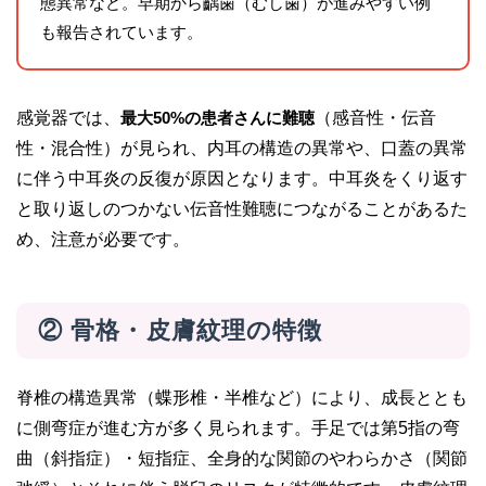
態異常など。早期から齲歯（むし歯）が進みやすい例
も報告されています。
感覚器では、
最大50%の患者さんに難聴
（感音性・伝音
性・混合性）が見られ、内耳の構造の異常や、口蓋の異常
に伴う中耳炎の反復が原因となります。中耳炎をくり返す
と取り返しのつかない伝音性難聴につながることがあるた
め、注意が必要です。
② 骨格・皮膚紋理の特徴
脊椎の構造異常（蝶形椎・半椎など）により、成長ととも
に側弯症が進む方が多く見られます。手足では第5指の弯
曲（斜指症）・短指症、全身的な関節のやわらかさ（関節