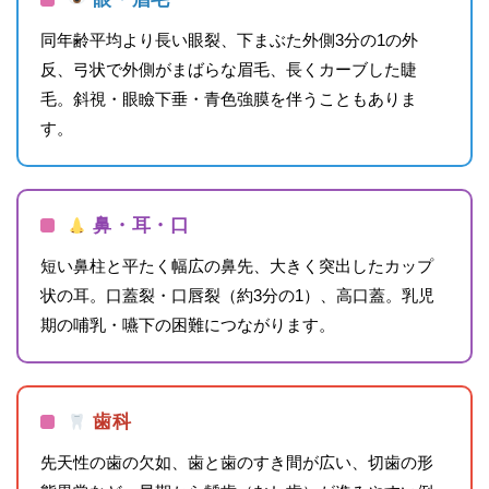
同年齢平均より長い眼裂、下まぶた外側3分の1の外
反、弓状で外側がまばらな眉毛、長くカーブした睫
毛。斜視・眼瞼下垂・青色強膜を伴うこともありま
す。
鼻・耳・口
短い鼻柱と平たく幅広の鼻先、大きく突出したカップ
状の耳。口蓋裂・口唇裂（約3分の1）、高口蓋。乳児
期の哺乳・嚥下の困難につながります。
歯科
先天性の歯の欠如、歯と歯のすき間が広い、切歯の形