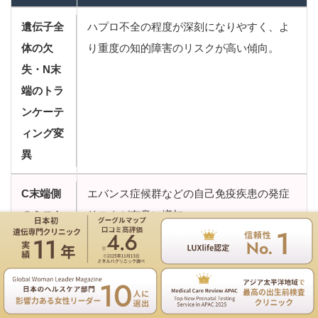
遺伝子全
ハプロ不全の程度が深刻になりやすく、よ
体の欠
り重度の知的障害のリスクが高い傾向。
失・N末
端のトラ
ンケーテ
ィング変
異
C末端側
エバンス症候群などの自己免疫疾患の発症
のミスセ
リスクが有意に増加。
ンス変異
遺伝専門医のNIPT遺伝カウンセリングは無料
コイルド
古典的な歌舞伎顔貌を欠く
一方、後鼻孔閉
コイルド
鎖・乳頭欠損・甲状腺機能低下症などを伴
お電話
ご予約
メイン直
う非典型的な重症型。単なる機能喪失では