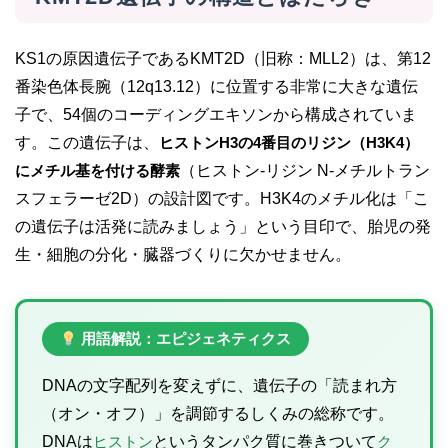
KS1の原因遺伝子であるKMT2D（旧称：MLL2）は、第12
番染色体長腕（12q13.12）に位置する非常に大きな遺伝
子で、54個のコーディングエキソンから構成されていま
す。この遺伝子は、
ヒストンH3の4番目のリジン（H3K4）
にメチル基を付ける酵素
（ヒストン-リジン N-メチルトラン
スフェラーゼ2D）の設計図です。H3K4のメチル化は「こ
の遺伝子は活発に読みましょう」という目印で、胎児の発
生・細胞の分化・臓器づくりに欠かせません。
用語解説：エピジェネティクス
DNAの文字配列を変えずに、遺伝子の「読まれ方
（オン・オフ）」を調節するしくみの総称です。
DNAは
ヒストン
というタンパク質に巻きついて
ク