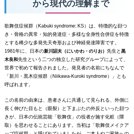
から現代の理解まで
歌舞伎症候群（Kabuki syndrome: KS）は、特徴的な顔つ
き・骨格の異常・知的発達症・多様な全身性合併症を特徴
とする稀少な多発先天奇形および神経発達障害です。
1981年に、日本の
新川詔夫（にいかわ・のりお）
先生と
黒
木良和
先生という二つの独立した研究グループによって、
世界で初めて報告されました。発見者の名前にちなんで
「新川・黒木症候群（Niikawa-Kuroki syndrome）」とも
呼ばれます。
この名前の由来は、患者さんに共通して見られる、外側に
長く伸びた目もと（眼裂）と下まぶたの外反といった顔つ
きが、日本の伝統芸能「歌舞伎」の役者が施す化粧（隈
取）を思わせることにあります。当初は「歌舞伎メイクア
ップ症候群」と呼ばれていましたが、ご本人やご家族への