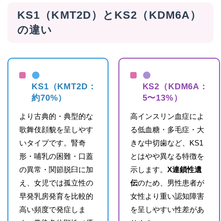
KS1（KMT2D）とKS2（KDM6A）
の違い
KS1（KMT2D：
KS2（KDM6A：
約70%）
5〜13%）
より古典的・典型的な
高インスリン血症によ
歌舞伎顔貌を呈しやす
る低血糖・多毛症・大
いタイプです。腎奇
きな中切歯など、KS1
形・哺乳の困難・口蓋
とはやや異なる特徴を
の異常・関節脱臼に加
示します。
X連鎖性遺
え、女児では孤立性の
伝
のため、男性患者が
早発乳房発育を比較的
女性より重い認知障害
高い頻度で発症しま
を呈しやすい性差があ