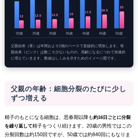
25
20.5
17.5
15
13.5
12.5
12
20歳
25歳
30歳
35歳
40歳
45歳
50歳
父親由来（青）は年間およそ2個のペースで直線的に増加します。母
親由来（ピンク）は数こそ少ないものの、高齢になるにつれて加速的
に増えていきます。数値はしくみを示すためのイメージ図です。
父親の年齢：細胞分裂のたびに少し
ずつ増える
精子のもとになる細胞は、思春期以降も
約16日ごとに分裂
を繰り返して
精子をつくり続けます。20歳の男性ではこの
分裂回数は約150回ですが、50歳では約840回にもなりま