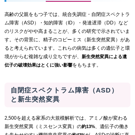
高齢の父親をもつ子では、統合失調症・自閉症スペクトラ
ム障害（ASD）・知的障害（ID）・発達遅滞（DD）など
のリスクがやや高まることが、多くの研究で示されていま
す。その背景に、精子のコピーミス（新生突然変異）があ
ると考えられています。これらの病気は多くの遺伝子と環
境がからむ複雑な成り立ちですが、
新生突然変異による遺
伝子の破壊効果はとくに強い影響
をもちます。
自閉症スペクトラム障害（ASD）
と新生突然変異
2,500を超える家系の大規模解析では、アミノ酸が変わる
新生突然変異（ミスセンス変異）の
約13%
、遺伝子の働き
を失わせやすい機能喪失変異の
約43%
が、ASDの診断に直