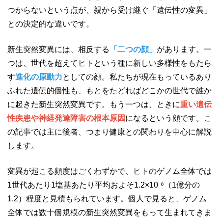
つからないという点が、親から受け継ぐ「遺伝性の変異」
との決定的な違いです。
新生突然変異には、相反する
「二つの顔」
があります。一
つは、世代を超えてヒトという種に新しい多様性をもたら
す
進化の原動力
としての顔。私たちが現在もっているあり
ふれた遺伝的個性も、もとをたどればどこかの世代で誰か
に起きた新生突然変異です。もう一つは、ときに
重い遺伝
性疾患や神経発達障害の根本原因
になるという顔です。こ
の記事では主に後者、つまり健康との関わりを中心に解説
します。
変異が起こる頻度はごくわずかで、ヒトのゲノム全体では
1世代あたり1塩基あたり平均およそ1.2×10⁻⁸（1億分の
1.2）程度と見積もられています。個人で見ると、ゲノム
全体では数十個規模の新生突然変異をもって生まれてきま