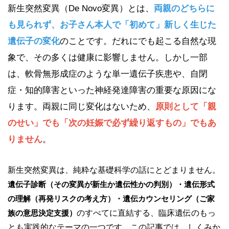
新生突然変異（De Novo変異）とは、
両親のどちらに
も見られず、お子さん本人で「初めて」新しく生じた
遺伝子の変化
のことです。だれにでも起こる自然な現
象で、その多くは健康に影響しません。しかし一部
は、軟骨無形成症のような単一遺伝子疾患や、自閉
症・知的障害といった神経発達障害の重要な原因にな
ります。両親に同じ変化はないため、
原則として「親
のせい」でも「次の妊娠で必ず繰り返すもの」でもあ
りません
。
新生突然変異は、純粋な基礎科学の話にとどまりません。
遺伝子診断（その変異が新生か遺伝性かの判別）・遺伝形式
の理解（再発リスクの考え方）・遺伝カウンセリング（ご家
族の意思決定支援）
のすべてに直結する、臨床遺伝のもっ
とも実践的なテーマの一つです。この記事では、しくみか