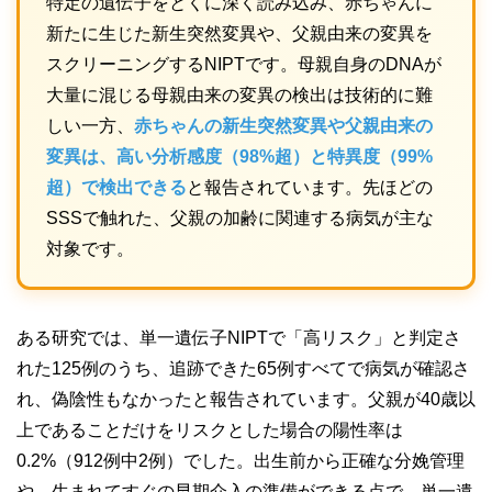
特定の遺伝子をとくに深く読み込み、赤ちゃんに
新たに生じた新生突然変異や、父親由来の変異を
スクリーニングするNIPTです。母親自身のDNAが
大量に混じる母親由来の変異の検出は技術的に難
しい一方、
赤ちゃんの新生突然変異や父親由来の
変異は、高い分析感度（98%超）と特異度（99%
超）で検出できる
と報告されています。先ほどの
SSSで触れた、父親の加齢に関連する病気が主な
対象です。
ある研究では、単一遺伝子NIPTで「高リスク」と判定さ
れた125例のうち、追跡できた65例すべてで病気が確認さ
れ、偽陰性もなかったと報告されています。父親が40歳以
上であることだけをリスクとした場合の陽性率は
0.2%（912例中2例）でした。出生前から正確な分娩管理
や、生まれてすぐの早期介入の準備ができる点で、単一遺