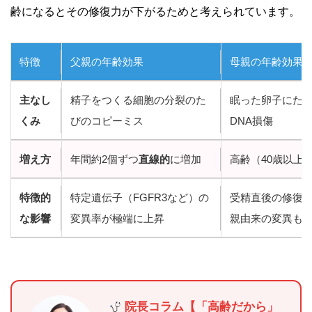
齢になるとその修復力が下がるためと考えられています。
特徴
父親の年齢効果
母親の年齢効果
主なし
精子をつくる細胞の分裂のた
眠った卵子にた
くみ
びのコピーミス
DNA損傷
増え方
年間約2個ずつ
直線的
に増加
高齢（40歳以上
特徴的
特定遺伝子（FGFR3など）の
受精直後の修復
な影響
変異率が極端に上昇
親由来の変異も
院長コラム【「高齢だから」