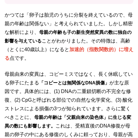
かつては「卵子は胎児のうちに分裂を終えているので、母
親の年齢は関係ない」と考えられていました。しかし精密
な解析により、
母親の年齢も子の新生突然変異の数に独自の
影響を与えている
ことがわかりました。その特徴は、高齢
（とくに40歳以上）になると
加速的（指数関数的）に増え
る
点です。
母親由来の変異は、コピーミスではなく、長く休眠してい
る卵子にたまる
「コピーとは無関係なDNA損傷」
が主な原
因です。具体的には、(1) DNAの二重鎖切断の不完全な修
復、(2) CpGと呼ばれる部位での自然な化学変化、(3) 酸化
ストレスによる損傷の3つが知られています。さらに驚く
べきことに、
母親の年齢は「父親由来の染色体」に生じる変
異の数にも影響します。
これは、受精直後のDNA修復が母
親の卵子の中にある修復のしくみに頼っており、母親が高