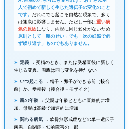
A. 両親のどちらにも見られず、お子さん本
人で初めて新しく生じた遺伝子の変化のこと
です。
だれにでも起こる自然な現象で、多く
は健康に影響しません。ただし一部は
重い病
気の原因
になり、両親に同じ変化がないため
原則として「親のせい」でも「次の妊娠で必
ず繰り返す」ものでもありません。
➤
定義
→ 受精のとき、または受精直後に新しく
生じる変異。両親は同じ変化を持たない
➤
いつ起こる
→ 精子・卵子ができる前（接合
前）か、受精後（接合後＝モザイク）
➤
親の年齢
→ 父親は年齢とともに直線的に増
加、母親は高齢で加速的に増加
➤
関わる病気
→ 軟骨無形成症などの単一遺伝子
疾患、自閉症・知的障害の一部