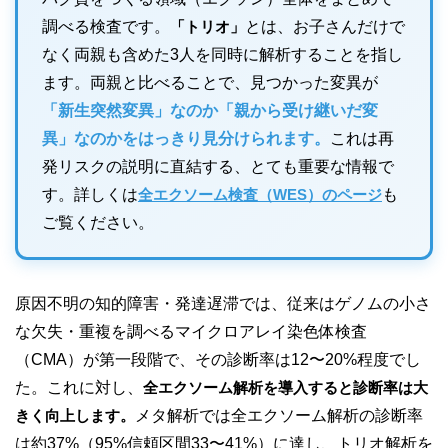
調べる検査です。
「トリオ」
とは、お子さんだけで
なく両親も含めた3人を同時に解析することを指し
ます。両親と比べることで、見つかった変異が
「新生突然変異」なのか「親から受け継いだ変
異」なのかをはっきり見分けられます。
これは再
発リスクの説明に直結する、とても重要な情報で
す。詳しくは
全エクソーム検査（WES）のページ
も
ご覧ください。
原因不明の知的障害・発達遅滞では、従来はゲノムの小さ
な欠失・重複を調べるマイクロアレイ染色体検査
（CMA）が第一段階で、その診断率は12〜20%程度でし
た。これに対し、
全エクソーム解析を導入すると診断率は大
きく向上します。
メタ解析では全エクソーム解析の診断率
は約37%（95%信頼区間33〜41%）に達し、トリオ解析を