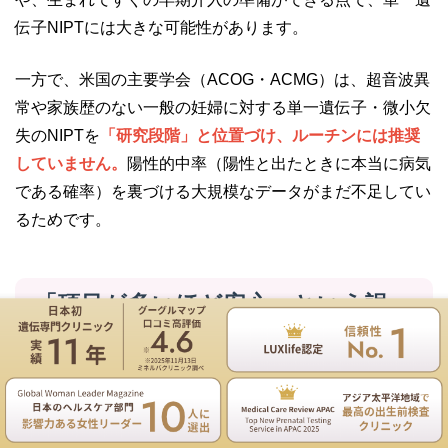
伝子NIPTには大きな可能性があります。
一方で、米国の主要学会（ACOG・ACMG）は、超音波異
常や家族歴のない一般の妊婦に対する単一遺伝子・微小欠
失のNIPTを
「研究段階」と位置づけ、ルーチンには推奨
していません。
陽性的中率（陽性と出たときに本当に病気
である確率）を裏づける大規模なデータがまだ不足してい
るためです。
「項目が多いほど安心」という誤
り：多重検定の落とし穴
遺伝専門医のNIPT遺伝カウンセリングは無料
お電話
ご予約
用語解説：陽性的中率（PPV）と多重検定