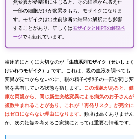
然変異が受精後に生じると、その細胞から増えた
一部の細胞だけが変異をもち、モザイクになりま
す。モザイクは出生前診断の結果の解釈にも影響
することがあり、詳しくは
モザイクとNIPTの解説ペ
ージ
でも触れています。
臨床的にとくに大切なのが
「生殖系列モザイク（せいしょく
けいれつモザイク）」
です。これは、親の血液を調べても
変異が見つからないのに、親の精子や卵子の一部が同じ変
異を共有している状態を指します。
この現象があると、健
康な両親から、同じ新生突然変異による病気のお子さんが
複数生まれることがあり、これが「再発リスク」が完全に
はゼロにならない理由になります。
頻度は高くありません
が、次の妊娠を考えるご家族にとっては重要な情報です。