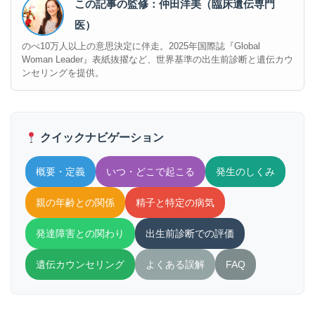
この記事の監修：仲田洋美（臨床遺伝専門
医）
のべ10万人以上の意思決定に伴走。2025年国際誌『Global
Woman Leader』表紙抜擢など、世界基準の出生前診断と遺伝カウ
ンセリングを提供。
クイックナビゲーション
概要・定義
いつ・どこで起こる
発生のしくみ
親の年齢との関係
精子と特定の病気
発達障害との関わり
出生前診断での評価
遺伝カウンセリング
よくある誤解
FAQ