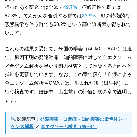
行ったある研究では全体で
49.7%
、症候群性の群では
57.8%、てんかんを合併する群では
83.9%
、顔の特徴的な
形態異常を伴う群でも68.2%という高い診断率が得られて
います。
これらの結果を受けて、米国の学会（ACMG・AAP）は近
年、原因不明の発達遅滞・知的障害に対して全エクソーム
／全ゲノム解析を早い段階の検査として推奨する方向へと
指針を更新しています。なお、この章で扱う「血液による
全エクソーム解析やCMA」は、生まれた後（出生後）に
行う検査です。妊娠中（出生前）の評価は次の章で説明し
ます。
関連記事：
発達障害・自閉症・知的障害の染色体シー
ケンス解析
／
全エクソーム検査（WES）