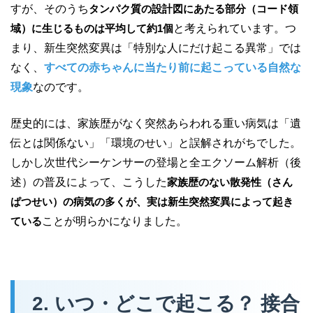
すが、そのうち
タンパク質の設計図にあたる部分（コード領
域）に生じるものは平均して約1個
と考えられています。つ
まり、新生突然変異は「特別な人にだけ起こる異常」では
なく、
すべての赤ちゃんに当たり前に起こっている自然な
現象
なのです。
歴史的には、家族歴がなく突然あらわれる重い病気は「遺
伝とは関係ない」「環境のせい」と誤解されがちでした。
しかし次世代シーケンサーの登場と全エクソーム解析（後
述）の普及によって、こうした
家族歴のない散発性（さん
ぱつせい）の病気の多くが、実は新生突然変異によって起き
ている
ことが明らかになりました。
2. いつ・どこで起こる？ 接合