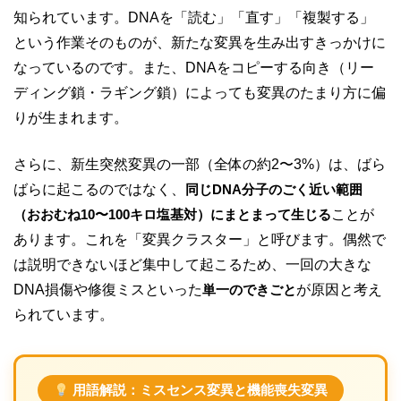
知られています。DNAを「読む」「直す」「複製する」
という作業そのものが、新たな変異を生み出すきっかけに
なっているのです。また、DNAをコピーする向き（リー
ディング鎖・ラギング鎖）によっても変異のたまり方に偏
りが生まれます。
さらに、新生突然変異の一部（全体の約2〜3%）は、ばら
ばらに起こるのではなく、
同じDNA分子のごく近い範囲
（おおむね10〜100キロ塩基対）にまとまって生じる
ことが
あります。これを「変異クラスター」と呼びます。偶然で
は説明できないほど集中して起こるため、一回の大きな
DNA損傷や修復ミスといった
単一のできごと
が原因と考え
られています。
用語解説：ミスセンス変異と機能喪失変異