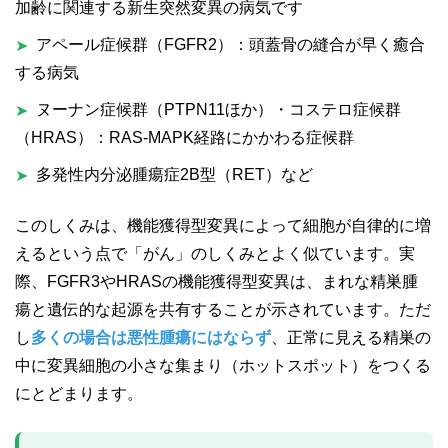
加齢に関連する新生突然変異の病気です
アペール症候群（FGFR2）：頭蓋骨の縫合が早く癒合
➤
する病気
ヌーナン症候群（PTPN11ほか）・コステロ症候群
➤
（HRAS）：RAS-MAPK経路にかかわる症候群
多発性内分泌腫瘍症2B型（RET）など
➤
このしくみは、機能獲得型変異によって細胞が自律的に増
えるという点で「がん」のしくみとよく似ています。実
際、FGFR3やHRASの機能獲得型変異は、まれな精巣腫
瘍と遺伝的な起源を共有することが示されています。ただ
し
多くの場合は悪性腫瘍にはならず
、正常に見える精巣の
中に変異細胞の小さな集まり（ホットスポット）をつくる
にとどまります。