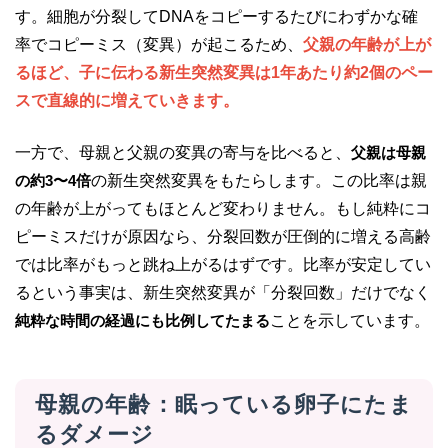
す。細胞が分裂してDNAをコピーするたびにわずかな確
率でコピーミス（変異）が起こるため、
父親の年齢が上が
るほど、子に伝わる新生突然変異は1年あたり約2個のペー
スで直線的に増えていきます。
一方で、母親と父親の変異の寄与を比べると、
父親は母親
の約3〜4倍
の新生突然変異をもたらします。この比率は親
の年齢が上がってもほとんど変わりません。もし純粋にコ
ピーミスだけが原因なら、分裂回数が圧倒的に増える高齢
では比率がもっと跳ね上がるはずです。比率が安定してい
るという事実は、新生突然変異が「分裂回数」だけでなく
純粋な時間の経過にも比例してたまる
ことを示しています。
母親の年齢：眠っている卵子にたま
るダメージ