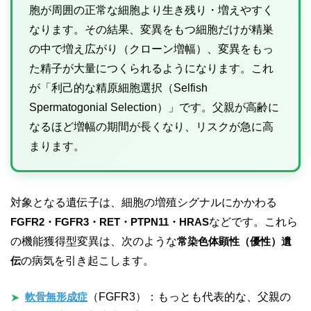
胞が周囲の正常な細胞より生き残り・増えやすく
なります。その結果、変異をもつ細胞だけが精巣
の中で増え広がり（クローン増幅）、変異をもっ
た精子が大量につくられるようになります。これ
が「利己的な精原細胞選択（Selfish
Spermatogonial Selection）」です。父親が高齢に
なるほど増幅の期間が長くなり、リスクが急に高
まります。
対象となる遺伝子は、細胞の増殖シグナルにかかわる
FGFR2・FGFR3・RET・PTPN11・HRAS
などです。これら
の機能獲得型変異は、次のような
常染色体顕性（優性）遺
伝
の病気を引き起こします。
軟骨無形成症
（FGFR3）：もっとも代表的な、父親の
➤