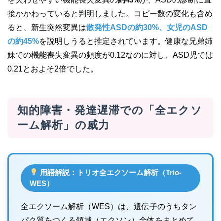
接かかわっていると判明しました。コピー数の変化も含め
ると、新生突然変異は
散発性ASDの約30%、女児のASD
の約45%
を説明しうると推定されています。健康な兄弟姉
妹での機能喪失変異の頻度が0.12なのに対し、ASD児では
0.21とおよそ2倍でした。
知的障害・発達遅滞での「全エクソ
ーム解析」の威力
用語解説：トリオ全エクソーム解析（Trio-
WES）
全エクソーム解析（WES）は、遺伝子のうちタン
パク質をつくる領域（エクソン）全体をまとめて