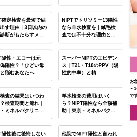
門…
PT確定検査を最短で結
NIPTでトリソミー13陽性
出す理由｜3日以内の
なら羊水検査を｜絨毛検
速診断がもたらすメ…
査では不十分な理由と…
PT陽性・エコーは元
スーパーNIPTのエビデン
。偽陽性？「ひどい母
ス｜T21・T18のPPV（陽
」と悩むあなたへ
性的中率）と精…
お
～1
で
水検査の結果はいつわ
羊水検査の費用はいく
る？検査期間と流れ｜
ら？NIPT陽性なら全額補
京・ミネルバクリニッ
助｜東京・ミネルバクリ
ニ…
PT陽性後に後悔しない
他院でNIPT陽性と言われ