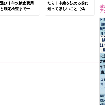
設選び｜羊水検査費用
たら｜中絶を決める前に
確
助と確定検査まで一
知ってほしいこと【偽
ア
…
陽…