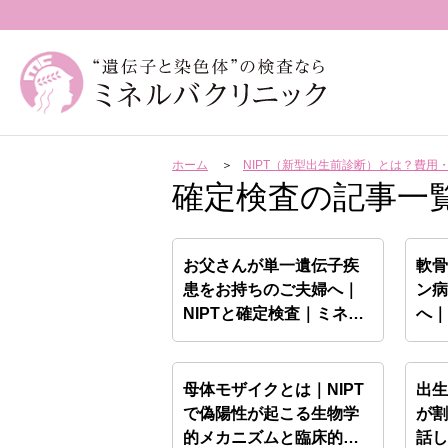
ホーム
NIPT（新型出生前診断）とは？費
確定検査の記事一
お父さんが単一遺伝子疾
軟
患をお持ちのご夫婦へ｜
ン
NIPTと確定検査｜ミネ
へ｜
ル…
わ
母体モザイクとは｜NIPT
出
で偽陽性が起こる生物学
が
的メカニズムと臨床的
話