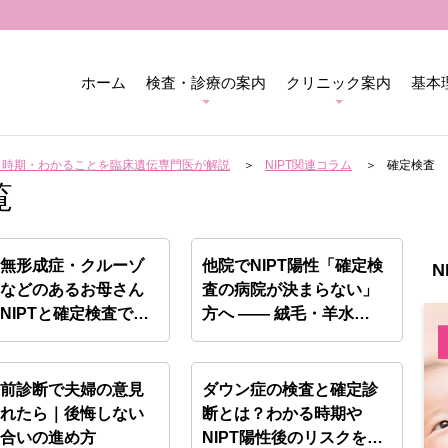
ホーム
検査・診療の案内
クリニック案内
基本
用・時期・わかることを臨床遺伝専門医が解説
NIPT関連コラム
確定検査
覧
骨無形成症・クルーゾ
他院でNIPT陽性「確定検
N
病などのあるお母さん
査の病院が決まらない」
NIPTと確定検査で
方へ ―― 絨毛・羊水…
…
生前診断で夫婦の意見
ダウン症の検査と確定診
割れたら｜後悔しない
断とは？わかる時期や
し合いの進め方
NIPT陽性後のリスクを専