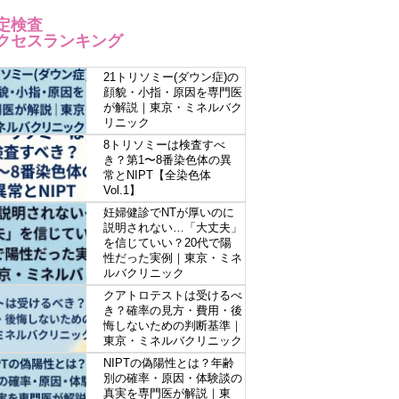
定検査
クセスランキング
21トリソミー(ダウン症)の
顔貌・小指・原因を専門医
が解説｜東京・ミネルバク
リニック
8トリソミーは検査すべ
き？第1〜8番染色体の異
常とNIPT【全染色体
Vol.1】
妊婦健診でNTが厚いのに
説明されない…「大丈夫」
を信じていい？20代で陽
性だった実例｜東京・ミネ
ルバクリニック
クアトロテストは受けるべ
き？確率の見方・費用・後
悔しないための判断基準｜
東京・ミネルバクリニック
NIPTの偽陽性とは？年齢
別の確率・原因・体験談の
真実を専門医が解説｜東