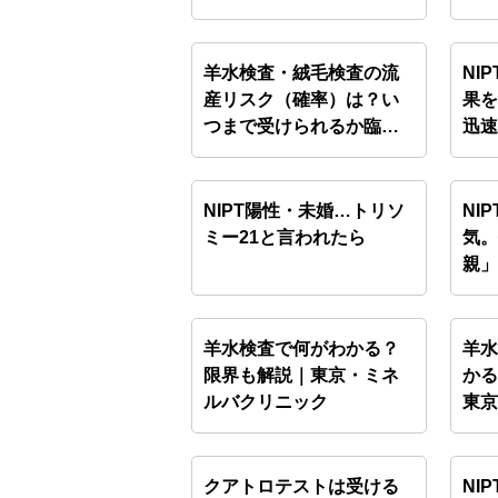
意…
羊水検査・絨毛検査の流
NI
産リスク（確率）は？い
果を
つまで受けられるか臨床
迅
遺伝…
NIPT陽性・未婚…トリソ
NI
ミー21と言われたら
気
親
羊水検査で何がわかる？
羊
限界も解説｜東京・ミネ
か
ルバクリニック
東
ク
クアトロテストは受ける
NI