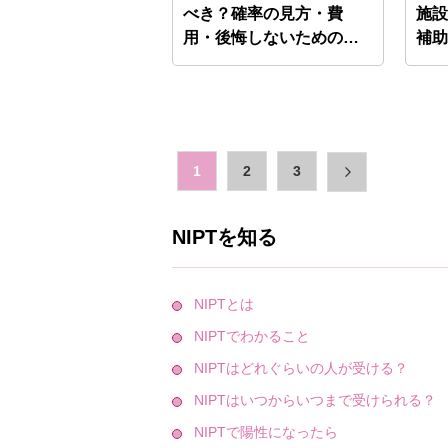
べき？確率の見方・費
施
用・後悔しないための判
補
断基準…
貫
1
2
3
NIPTを知る
NIPTとは
NIPTでわかること
NIPTはどれぐらいの人が受ける？
NIPTはいつからいつまで受けられる？
NIPTで陽性になったら