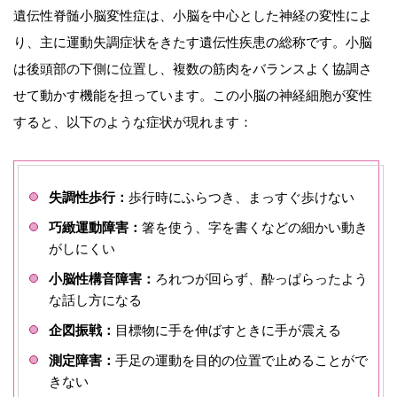
遺伝性脊髄小脳変性症は、小脳を中心とした神経の変性によ
り、主に運動失調症状をきたす遺伝性疾患の総称です。小脳
は後頭部の下側に位置し、複数の筋肉をバランスよく協調さ
せて動かす機能を担っています。この小脳の神経細胞が変性
すると、以下のような症状が現れます：
失調性歩行：
歩行時にふらつき、まっすぐ歩けない
巧緻運動障害：
箸を使う、字を書くなどの細かい動き
がしにくい
小脳性構音障害：
ろれつが回らず、酔っぱらったよう
な話し方になる
企図振戦：
目標物に手を伸ばすときに手が震える
測定障害：
手足の運動を目的の位置で止めることがで
きない