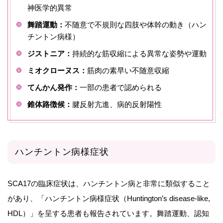
神医学的異常
舞踏運動：
不随意で不規則な四肢や体幹の動き（ハン
チントン病様）
ジストニア：
持続的な筋収縮による異常な姿勢や運動
ミオクローヌス：
筋肉の素早い不随意収縮
てんかん発作：
一部の患者で認められる
錐体路徴候：
腱反射亢進、病的反射陽性
ハンチントン病様症状
SCA17の臨床症状は、ハンチントン病と非常に類似すること
があり、「ハンチントン病様症状（Huntington’s disease-like,
HDL）」を呈する患者も報告されています。舞踏運動、認知