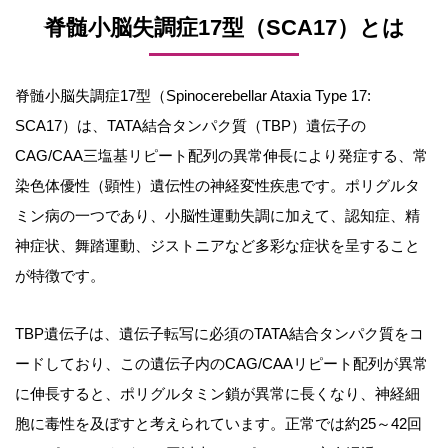
脊髄小脳失調症17型（SCA17）とは
脊髄小脳失調症17型（Spinocerebellar Ataxia Type 17:
SCA17）は、TATA結合タンパク質（TBP）遺伝子の
CAG/CAA三塩基リピート配列の異常伸長により発症する、常
染色体優性（顕性）遺伝性の神経変性疾患です。ポリグルタ
ミン病の一つであり、小脳性運動失調に加えて、認知症、精
神症状、舞踏運動、ジストニアなど多彩な症状を呈すること
が特徴です。
TBP遺伝子は、遺伝子転写に必須のTATA結合タンパク質をコ
ードしており、この遺伝子内のCAG/CAAリピート配列が異常
に伸長すると、ポリグルタミン鎖が異常に長くなり、神経細
胞に毒性を及ぼすと考えられています。正常では約25～42回