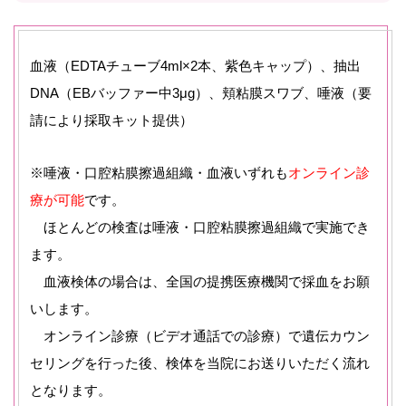
血液（EDTAチューブ4ml×2本、紫色キャップ）、抽出
DNA（EBバッファー中3μg）、頬粘膜スワブ、唾液（要
請により採取キット提供）
※唾液・口腔粘膜擦過組織・血液いずれも
オンライン診
療が可能
です。
ほとんどの検査は唾液・口腔粘膜擦過組織で実施でき
ます。
血液検体の場合は、全国の提携医療機関で採血をお願
いします。
オンライン診療（ビデオ通話での診療）で遺伝カウン
セリングを行った後、検体を当院にお送りいただく流れ
となります。