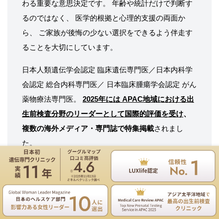
わる重要な意思決定です。 年齢や統計だけで判断す
るのではなく、 医学的根拠と心理的支援の両面か
ら、 ご家族が後悔の少ない選択をできるよう伴走す
ることを大切にしています。
日本人類遺伝学会認定 臨床遺伝専門医／日本内科学
会認定 総合内科専門医／ 日本臨床腫瘍学会認定 がん
薬物療法専門医。
2025年には APAC地域における出
生前検査分野のリーダーとして国際的評価を受け
、
複数の海外メディア・専門誌で特集掲載
されまし
た。
仲田洋美の詳細プロフィールはこちら
遺伝専門医のNIPT遺伝カウンセリングは無料
お電話
ご予約