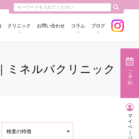
内
クリニック
お問い合わせ
コラム
ブログ
｜ミネルバクリニック
ご
予
約
ク
マ
イ
ペ
検査の特徴
｜
ジ