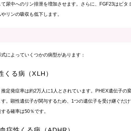
て尿中へのリン排泄を増加させます。さらに、FGF23はビタ
ムやリンの吸収も低下します。
形式によっていくつかの病型があります：
性くる病（XLH）
推定発症率は約2万人に1人とされています。PHEX遺伝子の
ます。顕性遺伝子が関与するため、1つの遺伝子を受け継ぐだけ
する確率は50％です。
血症性くる病（ADHR）