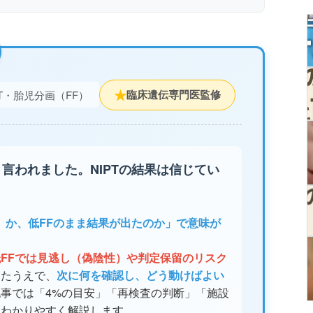
★
臨床遺伝専門医監修
PT・胎児分画（FF）
と言われました。NIPTの結果は信じてい
all）か、低FFのまま結果が出たのか」で意味が
低FFでは見逃し（偽陰性）や判定保留のリスク
ったうえで、
次に何を確認し、どう動けばよい
事では「4%の目安」「再検査の判断」「施設
、わかりやすく解説します。