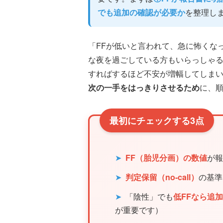
でも追加の確認が必要か
を整理し
「FFが低いと言われて、急に怖くな
な夜を過ごしている方もいらっしゃ
すればするほど不安が増幅してしま
次の一手をはっきりさせるため
に、
最初にチェックする3点
➤
FF（胎児分画）の数値
が報
➤
判定保留（no-call）
の基準
➤
「陰性」でも
低FFなら追
が重要です）