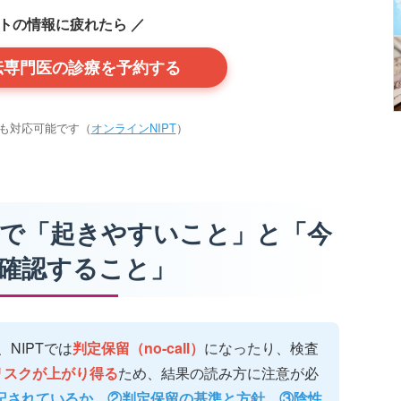
ットの情報に疲れたら ／
伝専門医の診療を予約する
も対応可能です（
オンラインNIPT
）
FFで「起きやすいこと」と「今
確認すること」
NIPTでは
判定保留（no-call）
になったり、検査
リスクが上がり得る
ため、結果の読み方に注意が必
明記されているか、②判定保留の基準と方針、③陰性