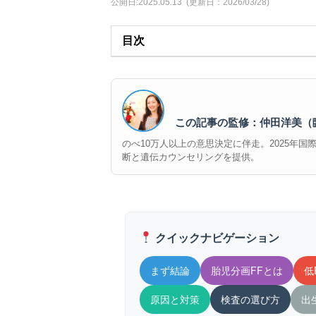
公開日:2025.05.13
(更新日：2026/03/28)
目次
この記事の監修：仲田洋美（
のべ10万人以上の意思決定に伴走。2025年国際誌『
断と遺伝カウンセリングを提供。
クイックナビゲーション
まず結論
胎児分画FFとは
低
原因と対策
検査の選び方
出