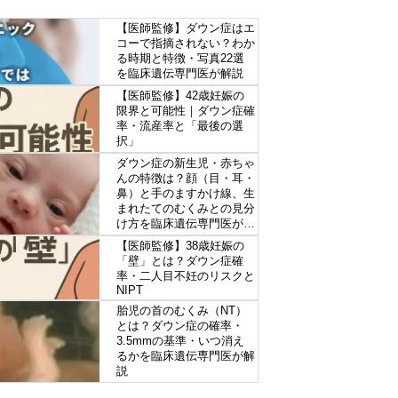
【医師監修】ダウン症はエ
コーで指摘されない？わか
る時期と特徴・写真22選
を臨床遺伝専門医が解説
【医師監修】42歳妊娠の
限界と可能性｜ダウン症確
率・流産率と「最後の選
択」
ダウン症の新生児・赤ちゃ
んの特徴は？顔（目・耳・
鼻）と手のますかけ線、生
まれたてのむくみとの見分
け方を臨床遺伝専門医が解
説
【医師監修】38歳妊娠の
「壁」とは？ダウン症確
率・二人目不妊のリスクと
NIPT
胎児の首のむくみ（NT）
とは？ダウン症の確率・
3.5mmの基準・いつ消え
るかを臨床遺伝専門医が解
説