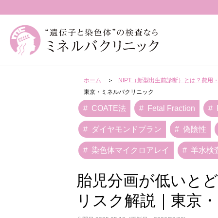
ホーム
NIPT（新型出生前診断）とは？費
東京・ミネルバクリニック
COATE法
Fetal Fraction
ダイヤモンドプラン
偽陰性
染色体マイクロアレイ
羊水検
胎児分画が低いとど
リスク解説｜東京