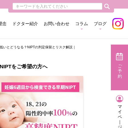
理念
ドクター紹介
お問い合わせ
コラム
ブログ
低いとどうなる？NIPTの判定保留とリスク解説｜
ご
NIPTをご希望の方へ
予
約
マ
イ
ペ
｜
ジ