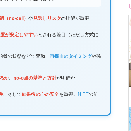
（no-call）
や
見逃しリスク
の理解が重要
精度が安定しやすい
とされる境目（ただし方式に
胎盤の状態などで変動。
再採血のタイミング
や確
するか
、
no-callの基準と方針
が明確か
性
、そして
結果後の心の安全
を重視。
NIPT
の前