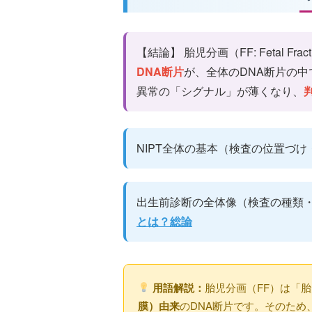
【結論】 胎児分画（FF: Fetal F
DNA断片
が、全体のDNA断片の中
異常の「シグナル」が薄くなり、
NIPT全体の基本（検査の位置づ
出生前診断の全体像（検査の種類・
とは？総論
用語解説：
胎児分画（FF）は「
膜）由来
のDNA断片です。そのため