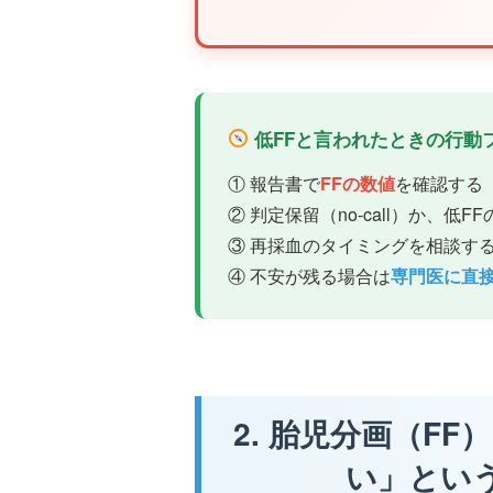
低FFと言われたときの行動
① 報告書で
FFの数値
を確認する
② 判定保留（no-call）か、
③ 再採血のタイミングを相談す
④ 不安が残る場合は
専門医に直
2. 胎児分画（F
い」とい