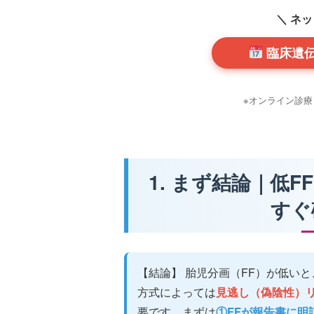
＼ ネ
臨床遺
※オンライン診療
1. まず結論｜低
すぐ
【結論】 胎児分画（FF）が低いと、
方式によっては
見逃し（偽陰性）
要です。まずは
①FFが報告書に