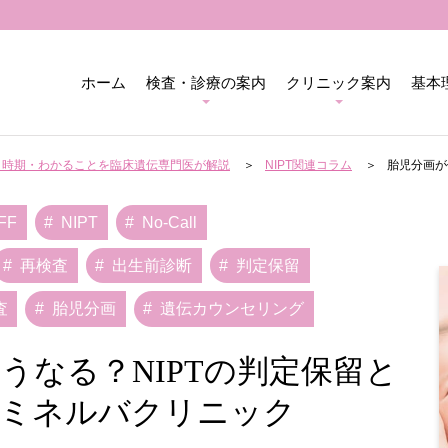
ホーム
検査・診療の案内
クリニック案内
基本
用・時期・わかることを臨床遺伝専門医が解説
NIPT関連コラム
胎児分画が
FF
NIPT
No-Call
再検査
出生前診断
判定保留
査
胎児分画
遺伝カウンセリング
うなる？NIPTの判定保留と
・ミネルバクリニック