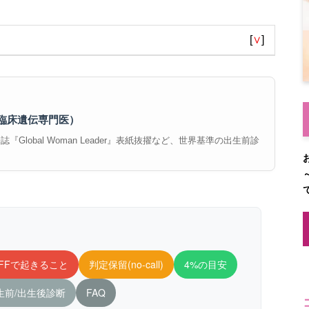
[
∨
]
臨床遺伝専門医）
Global Woman Leader』表紙抜擢など、世界基準の出生前診
FFで起きること
判定保留(no-call)
4%の目安
生前/出生後診断
FAQ