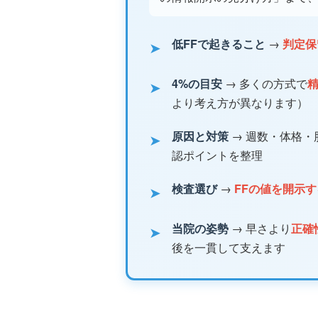
低FFで起きること
→
判定保留
➤
4%の目安
→ 多くの方式で
➤
より考え方が異なります）
原因と対策
→ 週数・体格・
➤
認ポイントを整理
検査選び
→
FFの値を開示
➤
当院の姿勢
→ 早さより
正確
➤
後を一貫して支えます