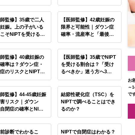
師監修】35歳で二人
【医師監修】42歳妊娠の
を妊娠。上の子がいる
限界と可能性｜ダウン症
こそNIPTを受ける…
確率・流産率と「最後の
選…
師監修】40歳妊娠の
【医師監修】35歳でNIPT
害確率は？ダウン症・
を受ける割合は？「受け
症のリスクとNIPT…
るべきか」迷う方へ3…
お
～1
で
師監修】44-45歳妊娠
結節性硬化症（TSC）を
障害リスク｜ダウン
NIPTで調べることはでき
自閉症の確率とNI…
るのか？
生前診断でわかるこ
NIPTで自閉症はわかる？