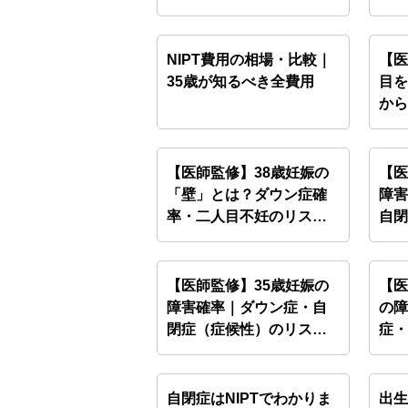
N…
NIPT費用の相場・比較｜
【医
35歳が知るべき全費用
目
から
【医師監修】38歳妊娠の
【医
「壁」とは？ダウン症確
障
率・二人目不妊のリスク
自閉
と…
【医師監修】35歳妊娠の
【医
障害確率｜ダウン症・自
の
閉症（症候性）のリスク
症・
と…
自閉症はNIPTでわかりま
出