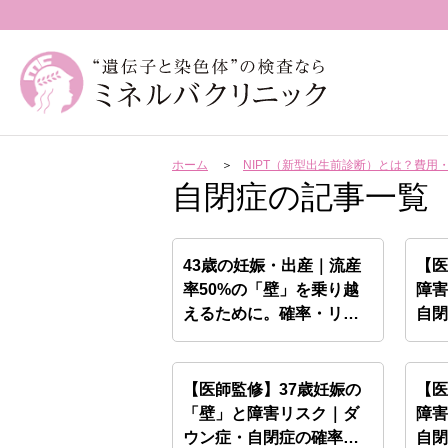
ホーム
NIPT（新型出生前診断）とは？費
自閉症の記事一覧
43歳の妊娠・出産｜流産
【医
率50%の「壁」を乗り越
障
えるために。確率・リ
自閉
ス…
【医師監修】37歳妊娠の
【医
「壁」と障害リスク｜ダ
障
ウン症・自閉症の確率と
自閉