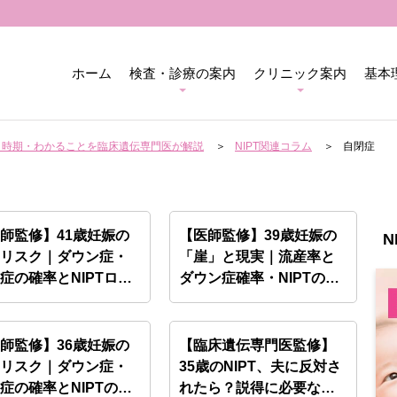
ホーム
検査・診療の案内
クリニック案内
基本
用・時期・わかることを臨床遺伝専門医が解説
NIPT関連コラム
自閉症
師監修】41歳妊娠の
【医師監修】39歳妊娠の
N
害リスク｜ダウン症・
「崖」と現実｜流産率と
症の確率とNIPTロ…
ダウン症確率・NIPTの…
師監修】36歳妊娠の
【臨床遺伝専門医監修】
害リスク｜ダウン症・
35歳のNIPT、夫に反対さ
症の確率とNIPTの…
れたら？説得に必要な…