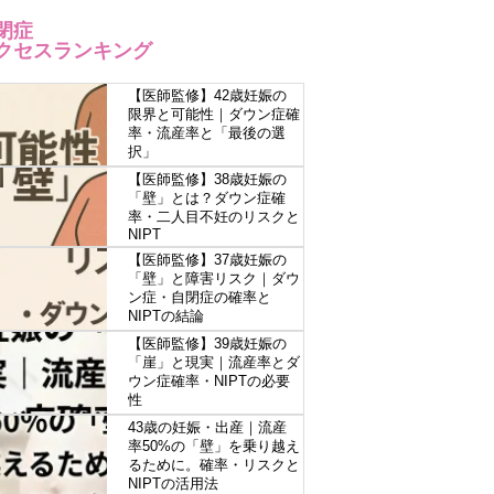
閉症
クセスランキング
【医師監修】42歳妊娠の
限界と可能性｜ダウン症確
率・流産率と「最後の選
択」
【医師監修】38歳妊娠の
「壁」とは？ダウン症確
率・二人目不妊のリスクと
NIPT
【医師監修】37歳妊娠の
「壁」と障害リスク｜ダウ
ン症・自閉症の確率と
NIPTの結論
【医師監修】39歳妊娠の
「崖」と現実｜流産率とダ
ウン症確率・NIPTの必要
性
43歳の妊娠・出産｜流産
率50%の「壁」を乗り越え
るために。確率・リスクと
NIPTの活用法