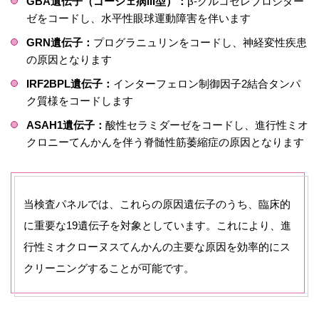
GBA遺伝子（ゴーシェ病III型）：
β-グルコセレブロシダー
ゼをコードし、水平性眼球運動障害を伴います
GRN遺伝子：
プログラニュリンをコードし、神経変性疾患
の原因となります
IRF2BPL遺伝子：
インターフェロン制御因子2結合タンパ
ク質様をコードします
ASAH1遺伝子：
酸性セラミダーゼをコードし、進行性ミオ
クロニーてんかんを伴う脊髄性筋萎縮症の原因となります
当検査パネルでは、これらの原因遺伝子のうち、臨床的
に重要な19遺伝子を対象としています。これにより、進
行性ミオクローヌスてんかんの主要な原因を効率的にス
クリーニングすることが可能です。