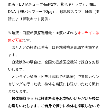
血液（EDTAチューブ4ml×2本、紫色キャップ）、抽出
DNA（EBバッファー中3μg）、頬粘膜スワブ、唾液（要
請により採取キット提供）
※唾液・口腔粘膜擦過組織・血液いずれも
オンライン診
療が可能
です。
ほとんどの検査は唾液・口腔粘膜擦過組織で実施でき
ます。
血液検体の場合は、全国の提携医療機関で採血をお願
いします。
オンライン診療（ビデオ通話での診療）で遺伝カウン
セリングを行った後、検体を当院にお送りいただく流れ
となります。
検体採取キットは検査料金をお支払いいただいた後に
お送りいたします。ご自身で勝手に検体を採取しないで