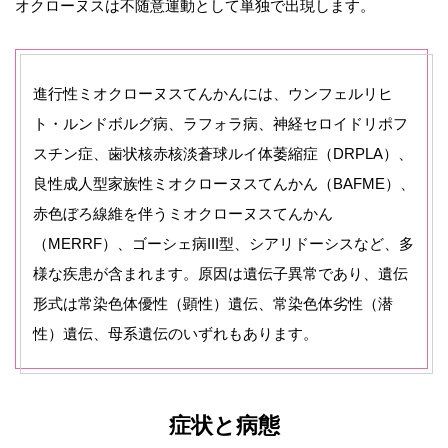
オクローヌスは不随意運動として単独で出現します。
進行性ミオクローヌスてんかんには、ウンフェルリヒ
ト・ルンドボルグ病、ラフォラ病、神経セロイドリポフ
スチン症、歯状核赤核淡蒼球ルイ体萎縮症（DRPLA）、
良性成人型家族性ミオクローヌスてんかん（BAFME）、
赤色ぼろ線維を伴うミオクローヌスてんかん
（MERRF）、ゴーシェ病III型、シアリドーシスなど、多
様な疾患が含まれます。原因は遺伝子異常であり、遺伝
形式は常染色体優性（顕性）遺伝、常染色体劣性（潜
性）遺伝、母系遺伝のいずれもあります。
症状と病態