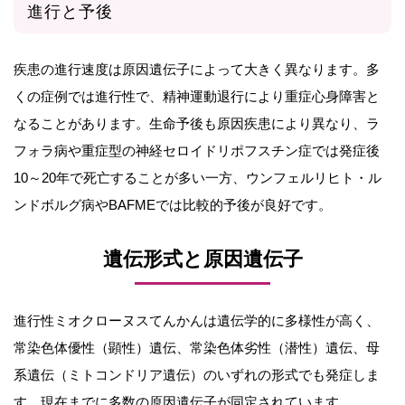
進行と予後
疾患の進行速度は原因遺伝子によって大きく異なります。多
くの症例では進行性で、精神運動退行により重症心身障害と
なることがあります。生命予後も原因疾患により異なり、ラ
フォラ病や重症型の神経セロイドリポフスチン症では発症後
10～20年で死亡することが多い一方、ウンフェルリヒト・ル
ンドボルグ病やBAFMEでは比較的予後が良好です。
遺伝形式と原因遺伝子
進行性ミオクローヌスてんかんは遺伝学的に多様性が高く、
常染色体優性（顕性）遺伝、常染色体劣性（潜性）遺伝、母
系遺伝（ミトコンドリア遺伝）のいずれの形式でも発症しま
す。現在までに多数の原因遺伝子が同定されています。