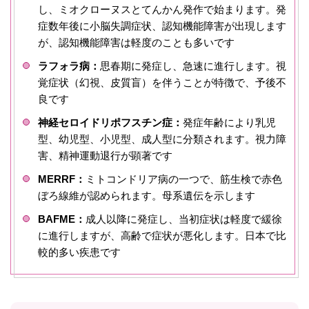
し、ミオクローヌスとてんかん発作で始まります。発
症数年後に小脳失調症状、認知機能障害が出現します
が、認知機能障害は軽度のことも多いです
ラフォラ病：
思春期に発症し、急速に進行します。視
覚症状（幻視、皮質盲）を伴うことが特徴で、予後不
良です
神経セロイドリポフスチン症：
発症年齢により乳児
型、幼児型、小児型、成人型に分類されます。視力障
害、精神運動退行が顕著です
MERRF：
ミトコンドリア病の一つで、筋生検で赤色
ぼろ線維が認められます。母系遺伝を示します
BAFME：
成人以降に発症し、当初症状は軽度で緩徐
に進行しますが、高齢で症状が悪化します。日本で比
較的多い疾患です