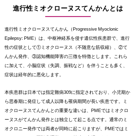
進行性ミオクローヌスてんかんとは
進行性ミオクローヌスてんかん（Progressive Myoclonic
Epilepsy: PME）は、中枢神経系を侵す遺伝性疾患群で、進行
性の症状として①ミオクローヌス（不随意な筋収縮）、②て
んかん発作、③認知機能障害の三徴を特徴とします。これら
に加えて、小脳症状（失調、振戦など）を伴うことも多く、
症状は経年的に悪化します。
本疾患群は日本では指定難病309に指定されており、小児期か
ら思春期に発症して成人以降も罹病期間が長い疾患です。ミ
オクローヌスてんかんとの重要な違いは、PMEではミオクロ
ーヌスがてんかん発作とは独立して起こる点です。通常のミ
オクロニー発作では両者が同時に起こりますが、PMEではミ