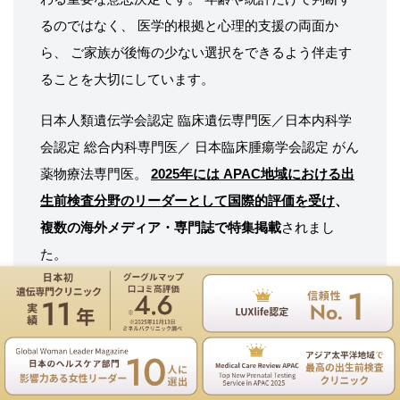
るのではなく、 医学的根拠と心理的支援の両面か
ら、 ご家族が後悔の少ない選択をできるよう伴走す
ることを大切にしています。
日本人類遺伝学会認定 臨床遺伝専門医／日本内科学
会認定 総合内科専門医／ 日本臨床腫瘍学会認定 がん
薬物療法専門医。
2025年には APAC地域における出
生前検査分野のリーダーとして国際的評価を受け
、
複数の海外メディア・専門誌で特集掲載
されまし
た。
仲田洋美の詳細プロフィールはこちら
遺伝専門医のNIPT遺伝カウンセリングは無料
お電話
ご予約