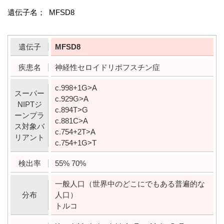
遺伝子名； MFSD8
遺伝子
MFSD8
疾患名
神経性セロイドリポフスチン症
c.998+1G>A
スーパー
c.929G>A
NIPTジ
c.894T>G
ーンプラ
c.881C>A
ス対象バ
c.754+2T>A
リアント
c.754+1G>T
検出率
55% 70%
一般人口（世界中のどこにでもある普遍的な
分布
人口）
トルコ