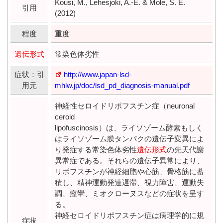
Kousi, M., Lehesjoki, A.-E. & Mole, S. E.
引用
(2012)
程度
重度
遺伝形式
常染色体劣性
症状：引
http://www.japan-lsd-
用元
mhlw.jp/doc/lsd_pd_diagnosis-manual.pdf
神経性セロイドリポフスチン症（neuronal
ceroid
lipofuscinosis）は、ライソゾーム酵素もしく
はライソゾーム膜タンパクの遺伝子変異によ
り発症する常染色体劣性
遺伝形式
の先天代謝
異常症である。それらの遺伝子異常により、
リポフスチンが神経細胞や心筋、骨格筋に蓄
積し、精神運動発達遅滞、視力障害、運動失
調、痙攣、ミオクローヌスなどの症状を呈す
る。
神経セロイドリポフスチン症は病理学的に規
症状