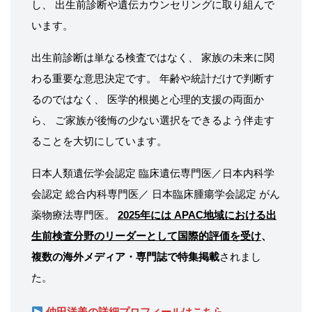
し、 出生前診断や遺伝カウンセリングに取り組んで
います。
出生前診断は単なる検査ではなく、 家族の未来に関
わる重要な意思決定です。 年齢や統計だけで判断す
るのではなく、 医学的根拠と心理的支援の両面か
ら、 ご家族が後悔の少ない選択をできるよう伴走す
ることを大切にしています。
日本人類遺伝学会認定 臨床遺伝専門医／日本内科学
会認定 総合内科専門医／ 日本臨床腫瘍学会認定 がん
薬物療法専門医。
2025年には APAC地域における出
生前検査分野のリーダーとして国際的評価を受け
、
複数の海外メディア・専門誌で特集掲載
されまし
た。
仲田洋美の詳細プロフィールはこちら