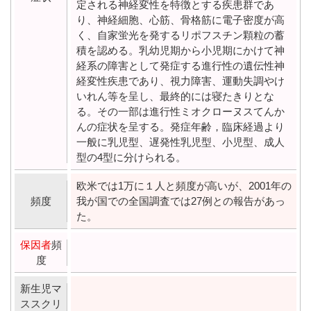
定される神経変性を特徴とする疾患群であ
り、神経細胞、心筋、骨格筋に電子密度が高
く、自家蛍光を発するリポフスチン顆粒の蓄
積を認める。乳幼児期から小児期にかけて神
経系の障害として発症する進行性の遺伝性神
経変性疾患であり、視力障害、運動失調やけ
いれん等を呈し、最終的には寝たきりとな
る。その一部は進行性ミオクローヌスてんか
んの症状を呈する。発症年齢，臨床経過より
一般に乳児型、遅発性乳児型、小児型、成人
型の4型に分けられる。
欧米では1万に１人と頻度が高いが、2001年の
頻度
我が国での全国調査では27例との報告があっ
た。
保因者
頻
度
新生児マ
ススクリ