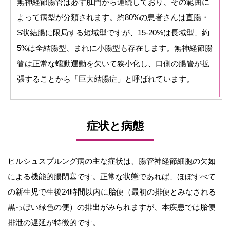
無神経節腸管は必ず肛門から連続しており、その範囲に
よって病型が分類されます。約80%の患者さんは直腸・
S状結腸に限局する短域型ですが、15-20%は長域型、約
5%は全結腸型、まれに小腸型も存在します。無神経節腸
管は正常な蠕動運動を欠いて狭小化し、口側の腸管が拡
張することから「巨大結腸症」と呼ばれています。
症状と病態
ヒルシュスプルング病の主な症状は、腸管神経節細胞の欠如
による機能的腸閉塞です。正常な状態であれば、ほぼすべて
の新生児で生後24時間以内に胎便（最初の排便とみなされる
黒っぽい緑色の便）の排出がみられますが、本疾患では胎便
排泄の遅延が特徴的です。