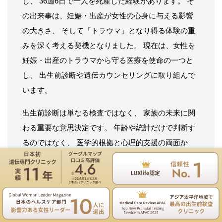
し、 36週6日で一人を死産した経験があります。 そ
の出来事は、妊娠・出産が女性の心身に与える影響
の大きさ、 そして「トラウマ」となり得る体験の重
みを深く考える契機となりました。 現在は、女性を
妊娠・出産のトラウマから守る医療を使命の一つと
し、 出生前診断や遺伝カウンセリングに取り組んで
います。
出生前診断は単なる検査ではなく、 家族の未来に関
わる重要な意思決定です。 年齢や統計だけで判断す
るのではなく、 医学的根拠と心理的支援の両面か
ら、 ご家族が後悔の少ない選択をできるよう伴走す
ることを大切にしています。
遺伝専門医のNIPT遺伝カウンセリングは無料
日本人類遺伝学会認定 臨床遺伝専門医／日本内科学
お電話
ご予約
会認定 総合内科専門医／ 日本臨床腫瘍学会認定 がん