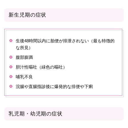
新生児期の症状
生後48時間以内に胎便が排泄されない（最も特徴的
な所見）
腹部膨満
胆汁性嘔吐（緑色の嘔吐）
哺乳不良
浣腸や直腸指診後に爆発的な排便や下痢
乳児期・幼児期の症状