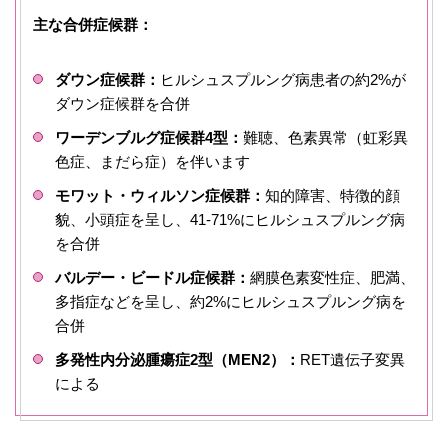
主な合併症候群：
ダウン症候群：
ヒルシュスプルング病患者の約2%が
ダウン症候群を合併
ワーデンブルグ症候群4型：
難聴、色素異常（虹彩異
色症、まだら症）を伴います
モワット・ウィルソン症候群：
知的障害、特徴的顔
貌、小頭症を呈し、41-71%にヒルシュスプルング病
を合併
バルデー・ビードル症候群：
網膜色素変性症、肥満、
多指症などを呈し、約2%にヒルシュスプルング病を
合併
多発性内分泌腫瘍症2型（MEN2）：
RET遺伝子変異
による