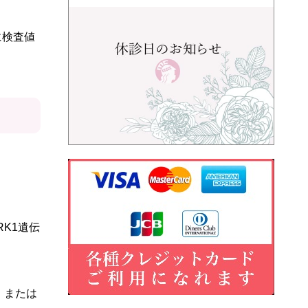
に検査値
。
RK1遺伝
、または