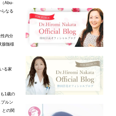
Abu-
からなる
発性内分
状腺髄様
ている家
とも1歳の
スプルン
）との関