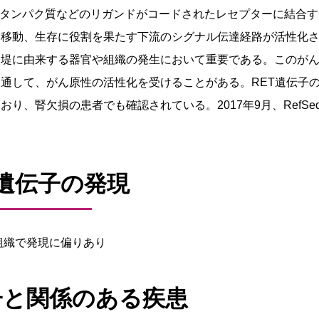
連タンパク質などのリガンドがコードされたレセプターに結合す
、移動、生存に役割を果たす下流のシグナル伝達経路が活性化
経堤に由来する器官や組織の発生において重要である。このが
通して、がん原性の活性化を受けることがある。RET遺伝子
、腎欠損の患者でも確認されている。2017年9月、RefSe
T遺伝子の発現
他9組織で発現に偏りあり
子と関係のある疾患