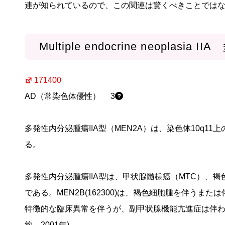
連が知られているので、この関連は驚くべきことでは
Multiple endocrine neoplasia
171400
AD（常染色体優性） 3
多発性内分泌腫瘍IIA型（MEN2A）は、染色体10q11
る。
多発性内分泌腫瘍IIA型は、甲状腺髄様癌（MTC）、
である。MEN2B(162300)は、褐色細胞腫を伴う
特徴的な臨床異常を伴うが、副甲状腺機能亢進症は伴わず
約、2001年)。