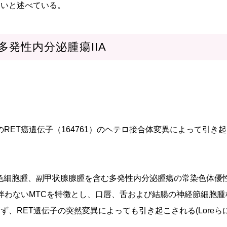
ないと述べている。
 IIA 多発性内分泌腫瘍IIA
上のRET癌遺伝子（164761）のヘテロ接合体変異によって引き
褐色細胞腫、副甲状腺腺腫を含む多発性内分泌腫瘍の常染色体優
または伴わないMTCを特徴とし、口唇、舌および結腸の神経節細胞
、RET遺伝子の突然変異によっても引き起こされる(Loreら