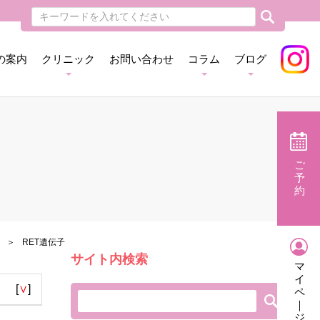
の案内
クリニック
お問い合わせ
コラム
ブログ
ご
予
約
RET遺伝子
サイト内検索
マ
イ
[
∨
]
ペ
｜
ジ