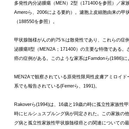
多発性内分泌腫瘍（MEN）2型（171400を参照）／家
Ameroら、2006による要約）。濾胞上皮細胞由来
（188550を参照）。
甲状腺髄様がんの約75％は散発性であり、これらの症
泌腫瘍II型（MEN2A；171400）の主要な特徴で
癌の症例がある。このような家系はFarndonら(1986
MEN2Aで観察されている原発性限局性皮膚アミロイド
系でも報告されている(Ferrerら、1991)。
Rakoverら(1994)は、16歳と19歳の時に孤立性
時にヒルシュスプルング病が同定された。この家族の他
グ病と孤立性家族性甲状腺髄様癌との関連についての最初