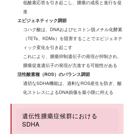
低酸素応答を引き起こし、腫瘍の成長と進行を促
進
エピジェネティック調節
コハク酸は、DNAおよびヒストン脱メチル化酵素
（TETs、KDMs）を阻害することでエピジェネテ
ィック変化を引き起こす
これにより、腫瘍抑制遺伝子の発現が抑制され、
腫瘍促進遺伝子の発現が亢進する可能性がある
活性酸素種（ROS）のバランス調節
適切なSDHA機能は、過剰なROS産生を防ぎ、酸
化ストレスによるDNA損傷を最小限に抑える
遺伝性腫瘍症候群における
SDHA