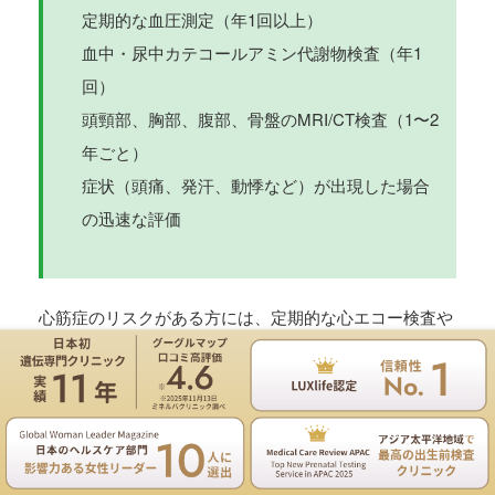
定期的な血圧測定（年1回以上）
血中・尿中カテコールアミン代謝物検査（年1
回）
頭頸部、胸部、腹部、骨盤のMRI/CT検査（1〜2
年ごと）
症状（頭痛、発汗、動悸など）が出現した場合
の迅速な評価
心筋症のリスクがある方には、定期的な心エコー検査や
心電図検査も推奨されます。ミトコンドリア疾患のリス
クがある家族の場合、特に小児では神経学的発達の慎重
なモニタリングが重要です。
遺伝専門医のNIPT遺伝カウンセリングは無料
お電話
ご予約
これらのサーベイランスプログラムは個人の状況や家族