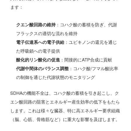
ます：
クエン酸回路の維持
：コハク酸の蓄積を防ぎ、代謝
フラックスの適切な流れを維持
電子伝達系への電子供給
：ユビキノンの還元を通じ
た呼吸鎖への電子提供
酸化的リン酸化の促進
：間接的にATP合成に貢献
代謝中間体のバランス調整
：コハク酸/フマル酸比率
の制御を通じた代謝状態のモニタリング
SDHAの機能不全は、コハク酸の蓄積を引き起こし、ク
エン酸回路の阻害とエネルギー産生効率の低下をもたら
します。これは様々な臓器、特に高エネルギー要求組織
（脳、心筋、骨格筋など）に重大な影響を及ぼします。