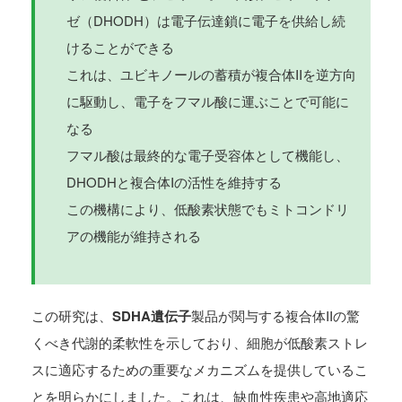
ゼ（DHODH）は電子伝達鎖に電子を供給し続
けることができる
これは、ユビキノールの蓄積が複合体IIを逆方向
に駆動し、電子をフマル酸に運ぶことで可能に
なる
フマル酸は最終的な電子受容体として機能し、
DHODHと複合体Iの活性を維持する
この機構により、低酸素状態でもミトコンドリ
アの機能が維持される
この研究は、
SDHA遺伝子
製品が関与する複合体IIの驚
くべき代謝的柔軟性を示しており、細胞が低酸素ストレ
スに適応するための重要なメカニズムを提供しているこ
とを明らかにしました。これは、缺血性疾患や高地適応