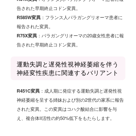
告された早期終止コドン変異。
R585W変異
：フランス人パラガングリオーマ患者に
報告された変異。
R75X変異
：パラガングリオーマの20歳女性患者に報
告された早期終止コドン変異。
運動失調と遅発性視神経萎縮を伴う
神経変性疾患に関連するバリアント
R451C変異
：成人期に発症する運動失調と遅発性視
神経萎縮を呈する姉妹および別の2世代の家系に報告
された変異。この変異はコハク酸結合に影響を与
え、複合体II活性の約50%低下をもたらします。