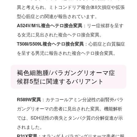
異と考えられ、ミトコンドリア複合体II欠損症や拡張
型心筋症との関連が報告されています。
A524V/M1L複合ヘテロ接合変異
：リー症候群を呈す
る女児に見出された複合ヘテロ接合変異。
T508I/S509L複合ヘテロ接合変異
：心筋症と白質脳症
を呈する男児に報告された複合ヘテロ接合変異。
褐色細胞腫/パラガングリオーマ症
候群5型に関連するバリアント
R589W変異
：カテコールアミン分泌性の副腎外パラ
ガングリオーマの患者に見出された変異。機能解析
では、SDH活性の喪失とタンパク質の分解促進が示
されました。
R31X変異
：オランダ人パラガングリオーマ患者に報