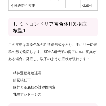
う神経変性疾患
体優性
1. ミトコンドリア複合体II欠損症
核型1
この疾患は常染色体劣性遺伝形式をとり、主にリー症候
群の形で発症します。SDHA遺伝子の両アレルに変異が
ある場合に発症し、以下のような症状が現れます：
精神運動発達遅滞
筋緊張低下
脳幹と基底核の対称性病変
乳酸アシドーシス