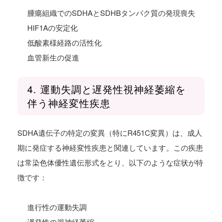
腫瘍組織でのSDHAとSDHBタンパク質の発現喪失
HIF1Aの安定化
低酸素様経路の活性化
血管新生の促進
4. 運動失調と遅発性視神経萎縮を
伴う神経変性疾患
SDHA遺伝子の特定の変異（特にR451C変異）は、成人
期に発症する神経変性疾患と関連しています。この疾患
は常染色体優性遺伝形式をとり、以下のような症状が特
徴です：
進行性の運動失調
遅発性の視神経萎縮