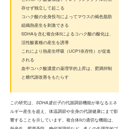
存せず独立して起こる
コハク酸の全身投与によってマウスの褐色脂肪
組織熱産生を刺激できる
SDHAを含む複合体IIによるコハク酸の酸化は、
活性酸素種の産生を誘導
これにより熱産生呼吸（UCP1依存性）が促進
される
血中コハク酸濃度の薬理学的上昇は、肥満抑制
と糖代謝改善をもたらす
この研究は、
SDHA遺伝子
の代謝調節機能が単なるエネ
ルギー産生を超え、体温調節や全身の代謝健康にまで影
響することを示しています。複合体IIの適切な機能は、
熱産生、肥満予防、糖代謝調節など、多くの生理学的プ