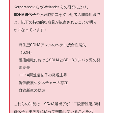
Korpershoek らやWelander らの研究により、
SDHA遺伝子
の胚細胞変異を持つ患者の腫瘍組織で
は、以下の特徴的な所見が観察されることが明ら
かになっています：
野生型SDHAアレルのヘテロ接合性消失
（LOH）
腫瘍組織におけるSDHAとSDHBタンパク質の発
現喪失
HIF1A関連遺伝子の発現上昇
偽低酸素シグネチャーの存在
血管新生の促進
これらの知見は、
SDHA遺伝子
が「二段階腫瘍抑制
遺伝子」モデルに従って機能していることを示し