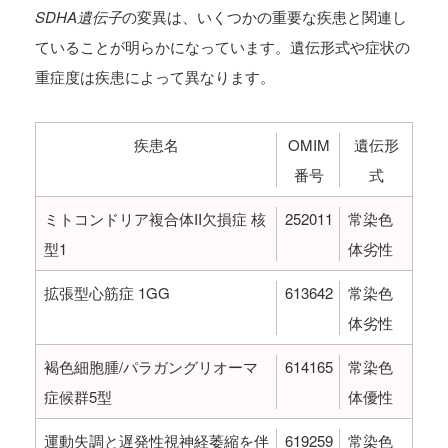
SDHA遺伝子
の変異は、いくつかの重要な疾患と関連し
ていることが明らかになっています。遺伝形式や症状の
重症度は疾患によって異なります。
疾患名
OMIM
遺伝形
番号
式
ミトコンドリア複合体II欠損症 核
252011
常染色
型1
体劣性
拡張型心筋症 1GG
613642
常染色
体劣性
褐色細胞腫/パラガングリオーマ
614165
常染色
症候群5型
体優性
運動失調と遅発性視神経萎縮を伴
619259
常染色