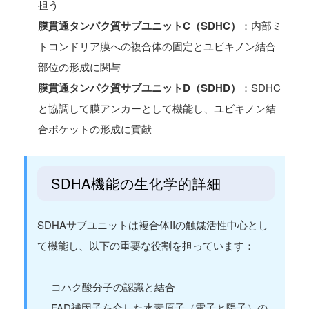
担う
膜貫通タンパク質サブユニットC（SDHC）
：内部ミ
トコンドリア膜への複合体の固定とユビキノン結合
部位の形成に関与
膜貫通タンパク質サブユニットD（SDHD）
：SDHC
と協調して膜アンカーとして機能し、ユビキノン結
合ポケットの形成に貢献
SDHA機能の生化学的詳細
SDHAサブユニットは複合体IIの触媒活性中心とし
て機能し、以下の重要な役割を担っています：
コハク酸分子の認識と結合
FAD補因子を介した水素原子（電子と陽子）の