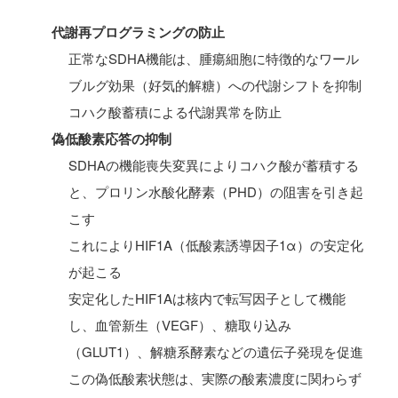
代謝再プログラミングの防止
正常なSDHA機能は、腫瘍細胞に特徴的なワール
ブルグ効果（好気的解糖）への代謝シフトを抑制
コハク酸蓄積による代謝異常を防止
偽低酸素応答の抑制
SDHAの機能喪失変異によりコハク酸が蓄積する
と、プロリン水酸化酵素（PHD）の阻害を引き起
こす
これによりHIF1A（低酸素誘導因子1α）の安定化
が起こる
安定化したHIF1Aは核内で転写因子として機能
し、血管新生（VEGF）、糖取り込み
（GLUT1）、解糖系酵素などの遺伝子発現を促進
この偽低酸素状態は、実際の酸素濃度に関わらず