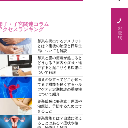
卵子・子宮関連コラム
お
アクセスランキング
電
話
卵巣を摘出するデメリット
とは？術後の治療と日常生
活についても解説
卵巣と腸の癒着が起こると
どうなる？原因や症状・進
行すると起こりうる疾患に
ついて解説
卵巣の位置ってどこか知っ
てる？機能を良くするセル
フケアと定期検診の重要性
について紹介
卵巣破裂に要注意！原因や
治療法、予防するためにで
きること
卵巣嚢胞とは？自然に消え
ることはある？症状や検
査、治療法を解説