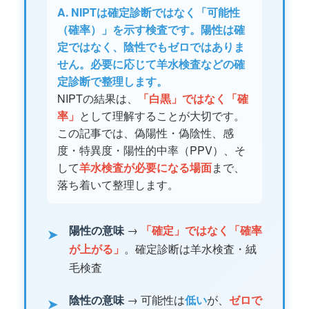
A. NIPTは確定診断ではなく「可能性
（確率）」を示す検査です。陽性は確
定ではなく、陰性でもゼロではありま
せん。必要に応じて羊水検査などの確
定診断で整理します。
NIPTの結果は、
「白黒」ではなく「確
率」
として理解することが大切です。
この記事では、偽陽性・偽陰性、感
度・特異度・陽性的中率（PPV）、そ
して
羊水検査が必要になる場面
まで、
落ち着いて整理します。
陽性の意味
→
「確定」ではなく「確率
➤
が上がる」
。確定診断は羊水検査・絨
毛検査
陰性の意味
→ 可能性は
低い
が、
ゼロで
➤