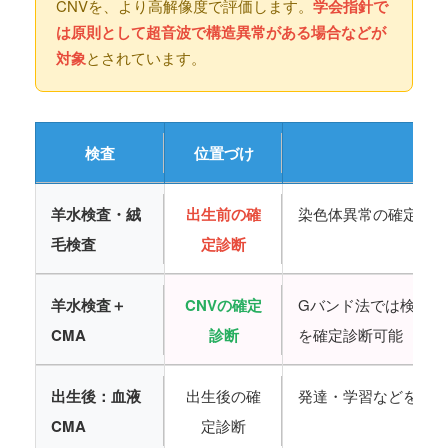
CNVを、より高解像度で評価します。
学会指針で
は原則として超音波で構造異常がある場合などが
対象
とされています。
検査
位置づけ
わ
羊水検査・絨
出生前の確
染色体異常の確定、必
毛検査
定診断
羊水検査＋
CNVの確定
Gバンド法では検出困
CMA
診断
を確定診断可能
出生後：血液
出生後の確
発達・学習などを含め
CMA
定診断