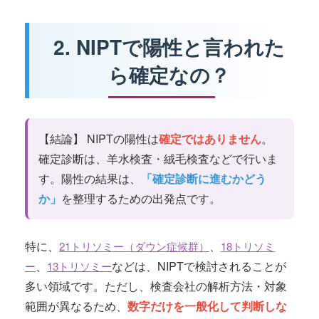
2. NIPTで陽性と言われた
ら確定なの？
【結論】 NIPTの陽性は
確定ではありません
。
確定診断は、羊水検査・絨毛検査などで行いま
す。陽性の結果は、
「確定診断に進むかどう
か」
を整理するための出発点です。
特に、
、
21トリソミー（ダウン症候群）
18トリソミ
、
などは、NIPTで検討されることが
ー
13トリソミー
多い領域です。ただし、検査会社の解析方法・対象
範囲が異なるため、
数字だけを一般化して判断しな