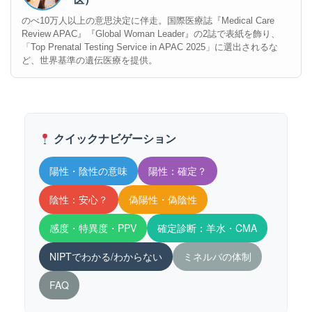
のべ10万人以上の意思決定に伴走。国際医療誌『Medical Care
Review APAC』『Global Woman Leader』の2誌で表紙を飾り、
「Top Prenatal Testing Service in APAC 2025」に選出されるな
ど、世界基準の遺伝医療を提供。
クイックナビゲーション
陽性・陰性の意味
陽性：確定？
陰性：安心？
偽陽性・偽陰性
感度・特異度・PPV
確定診断：羊水・CMA
NIPTでわかる/わからない
ミネルバの体制
FAQ