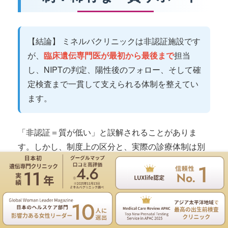
【結論】 ミネルバクリニックは非認証施設です
が、
臨床遺伝専門医が最初から最後まで
担当
し、NIPTの判定、陽性後のフォロー、そして確
定検査まで一貫して支えられる体制を整えてい
ます。
「非認証＝質が低い」と誤解されることがありま
す。しかし、制度上の区分と、実際の診療体制は別
の話です。大切なのは、
誰が、どのように説明し、
どこまで責任をもって伴走できるか
です。
遺伝専門医のNIPT遺伝カウンセリングは無料
お電話
ご予約
正確性を重視した検査選定