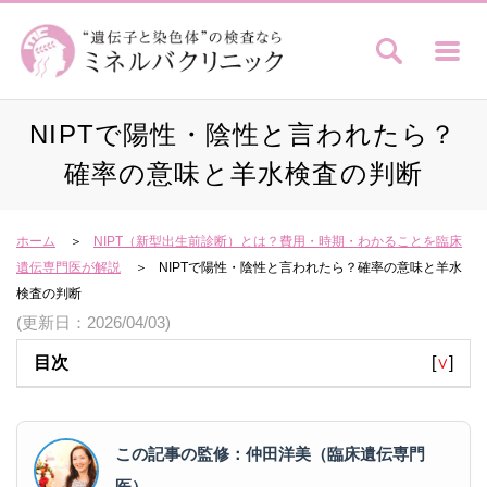
NIPTで陽性・陰性と言われたら？
確率の意味と羊水検査の判断
ホーム
NIPT（新型出生前診断）とは？費用・時期・わかることを臨床
遺伝専門医が解説
NIPTで陽性・陰性と言われたら？確率の意味と羊水
検査の判断
(更新日：2026/04/03)
目次
[
∨
]
この記事の監修：仲田洋美（臨床遺伝専門
医）