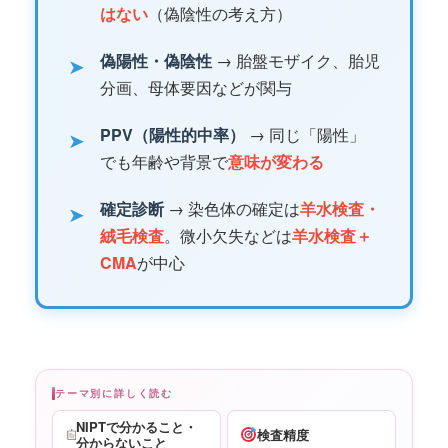
はない
（偽陰性の考え方）
偽陽性・偽陰性
→ 胎盤モザイク、胎児
➤
分画、母体要因などが関与
PPV（陽性的中率）
→ 同じ「陽性」
➤
でも年齢や背景で
意味が変わる
確定診断
→ 染色体の確定は
羊水検査・
➤
絨毛検査
。微小欠失などは
羊水検査＋
CMA
が中心
テーマ別に詳しく読む
NIPTで分かること・
検査精度
分からないこと