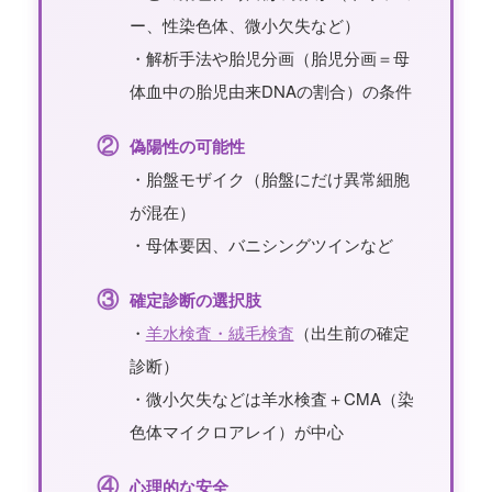
ー、性染色体、微小欠失など）
・解析手法や胎児分画（胎児分画＝母
体血中の胎児由来DNAの割合）の条件
②
偽陽性の可能性
・胎盤モザイク（胎盤にだけ異常細胞
が混在）
・母体要因、バニシングツインなど
③
確定診断の選択肢
・
羊水検査・絨毛検査
（出生前の確定
診断）
・微小欠失などは羊水検査＋CMA（染
色体マイクロアレイ）が中心
④
心理的な安全