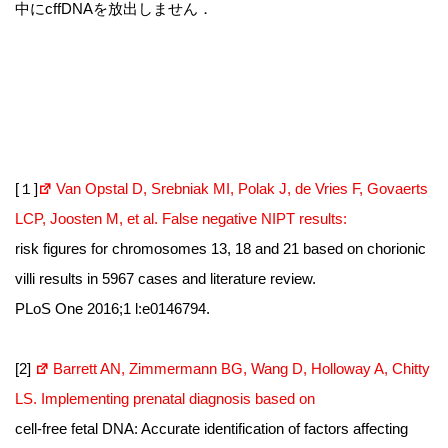
中にcffDNAを放出しません．
[１]
Van Opstal D, Srebniak MI, Polak J, de Vries F, Govaerts
LCP, Joosten M, et al. False negative NIPT results:
risk figures for chromosomes 13, 18 and 21 based on chorionic
villi results in 5967 cases and literature review.
PLoS One 2016;1 l:e0146794.
[2]
Barrett AN, Zimmermann BG, Wang D, Holloway A, Chitty
LS. Implementing prenatal diagnosis based on
cell-free fetal DNA: Accurate identification of factors affecting