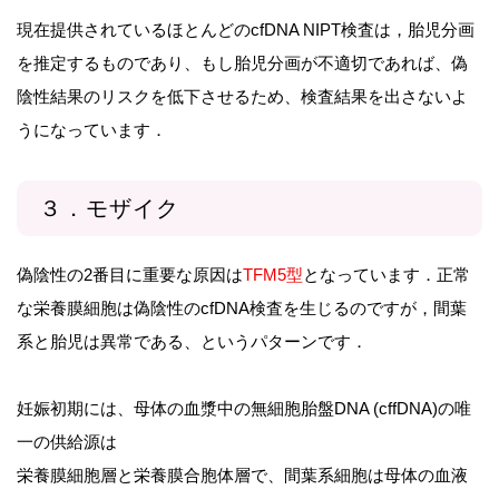
現在提供されているほとんどのcfDNA NIPT検査は，胎児分画
を推定するものであり、もし胎児分画が不適切であれば、偽
陰性結果のリスクを低下させるため、検査結果を出さないよ
うになっています．
３．モザイク
偽陰性の2番目に重要な原因は
TFM5型
となっています．正常
な栄養膜細胞は偽陰性のcfDNA検査を生じるのですが，間葉
系と胎児は異常である、というパターンです．
妊娠初期には、母体の血漿中の無細胞胎盤DNA (cffDNA)の唯
一の供給源は
栄養膜細胞層と栄養膜合胞体層で、間葉系細胞は母体の血液