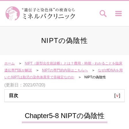
NIPTの偽陰性
ホーム
NIPT（新型出生前診断）とは？費用・時期・わかることを臨床
遺伝専門医が解説
NIPTの専門的内容はこちらへ
なぜcffDNAを用
いたNIPTは胎児の染色体異常で非確定なのか
NIPTの偽陰性
(更新日：2021/07/20)
目次
[
∨
]
Chapter5-8 NIPTの偽陰性