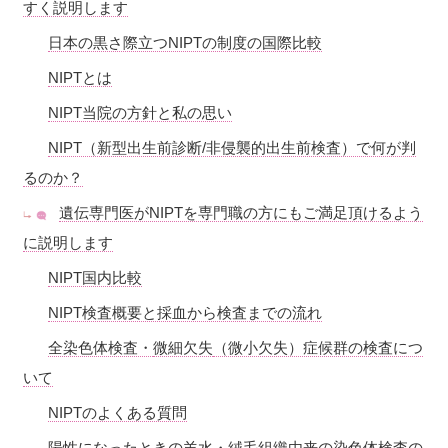
すく説明します
日本の黒さ際立つNIPTの制度の国際比較
NIPTとは
NIPT当院の方針と私の思い
NIPT（新型出生前診断/非侵襲的出生前検査）で何が判
るのか？
遺伝専門医がNIPTを専門職の方にもご満足頂けるよう
に説明します
NIPT国内比較
NIPT検査概要と採血から検査までの流れ
全染色体検査・
微細欠失
（微小欠失）症候群の検査につ
いて
NIPTのよくある質問
陽性になったときの羊水・絨毛組織由来の染色体検査の