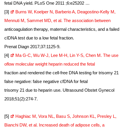
fetal DNA yield. PLoS One 2011 ;6:e25202 …
[3]
Burns W, Koelper N, Barberio A, Deagostino-Kelly M,
Mennuti M, Sammet MD, et al. The association between
anticoagulation therapy, maternal characteristics, and a failed
cIDNA test due to a low fetal fraction.
Prenat Diagn 2017;37:1125-9.
[4]
Ma G-C, Wu W-J, Lee M-H, Lin Y-S, Chen M. The use
oflow molecular weight heparin reduced the fetal
fraction and rendered the cell-free DNA testing for trisomy 21
false negative: false negative cfDNA for fetal
trisomy 21 due to heparin use. Ultrasound Obstet Gynecol
2018;51(2):274-7.
[5]
Haghiac M, Vora NL, Basu S, Johnson KL, Presley L,
Bianchi DW, et al. Increased death of adipose cells, a