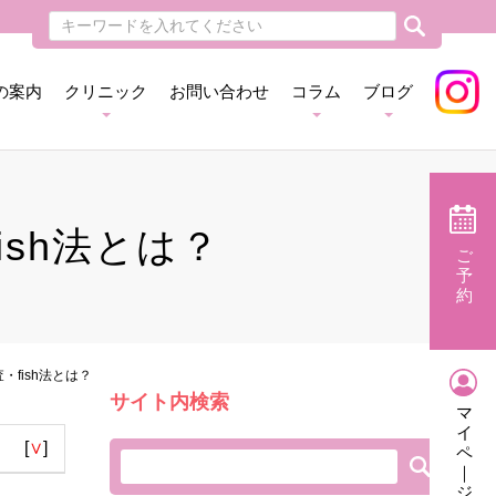
の案内
クリニック
お問い合わせ
コラム
ブログ
sh法とは？
ご
予
約
fish法とは？
サイト内検索
マ
イ
[
∨
]
ペ
｜
ジ