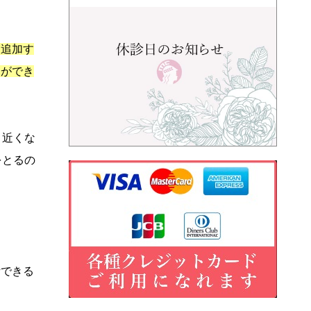
を追加す
案ができ
目近くな
をとるの
断できる