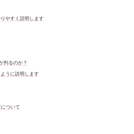
かりやすく説明します
何が判るのか？
るように説明します
査について