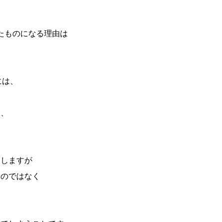
ったものになる理由は
には、
り、
たしますが
るのではなく