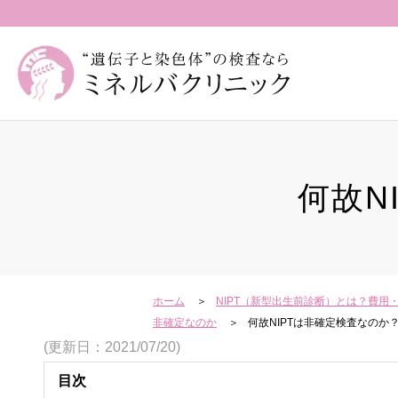
何故N
ホーム
NIPT（新型出生前診断）とは？費
非確定なのか
何故NIPTは非確定検査なのか？
(更新日：2021/07/20)
目次