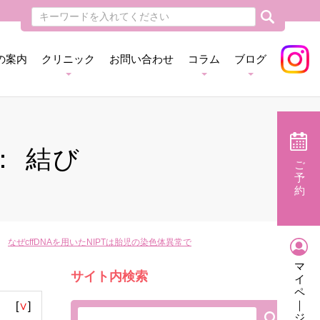
の案内
クリニック
お問い合わせ
コラム
ブログ
： 結び
ご
予
約
なぜcffDNAを用いたNIPTは胎児の染色体異常で
マ
サイト内検索
イ
ペ
｜
[
∨
]
ジ