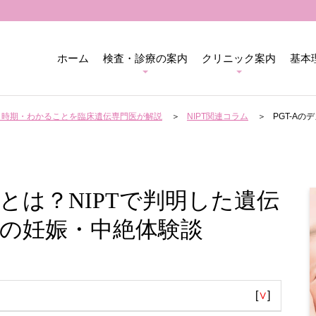
ホーム
検査・診療の案内
クリニック案内
基本
用・時期・わかることを臨床遺伝専門医が解説
NIPT関連コラム
PGT-A
トとは？NIPTで判明した遺伝
の妊娠・中絶体験談
[
∨
]