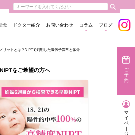
理念
ドクター紹介
お問い合わせ
コラム
ブログ
のデメリットとは？NIPTで判明した遺伝子異常と体外
ご
NIPTをご希望の方へ
予
約
マ
イ
ペ
｜
ジ