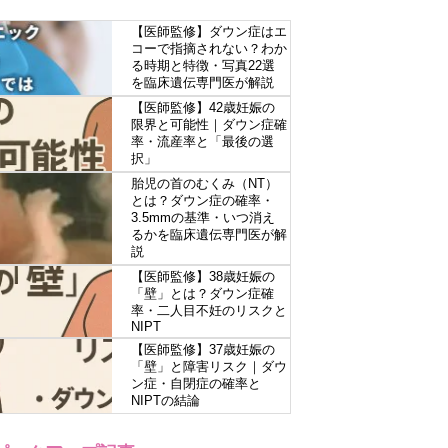
【医師監修】ダウン症はエ
コーで指摘されない？わか
る時期と特徴・写真22選
を臨床遺伝専門医が解説
【医師監修】42歳妊娠の
限界と可能性｜ダウン症確
率・流産率と「最後の選
択」
胎児の首のむくみ（NT）
とは？ダウン症の確率・
3.5mmの基準・いつ消え
るかを臨床遺伝専門医が解
説
【医師監修】38歳妊娠の
「壁」とは？ダウン症確
率・二人目不妊のリスクと
NIPT
【医師監修】37歳妊娠の
「壁」と障害リスク｜ダウ
ン症・自閉症の確率と
NIPTの結論