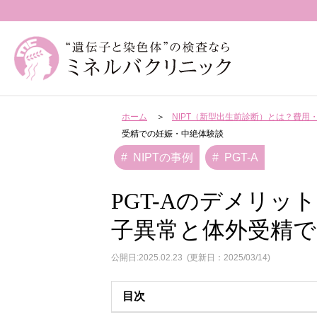
ホーム
NIPT（新型出生前診断）とは？費
受精での妊娠・中絶体験談
NIPTの事例
PGT-A
PGT-Aのデメリッ
子異常と体外受精で
公開日:2025.02.23
(更新日：2025/03/14)
目次