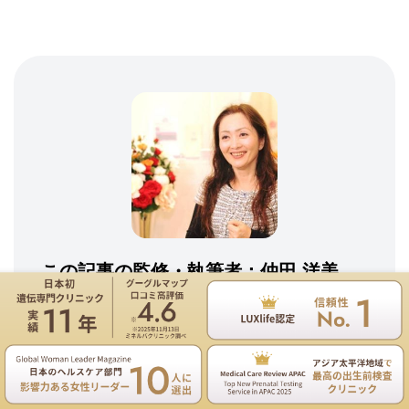
この記事の監修・執筆者：
仲田 洋美
（臨床遺伝専門医／がん薬物療法専門医／総合内科
専門医）
遺伝専門医のNIPT遺伝カウンセリングは無料
Google公認：仲田洋美 公式プロフィール
お電話
ご予約