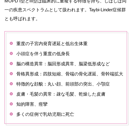
MOPD I型とIII型は臨床的に重複する特徴を持ち、しばしば同
一の疾患スペクトラムとして扱われます。Taybi-Linder症候群
とも呼ばれます。
重度の子宮内発育遅延と低出生体重
小頭症を伴う重度の低身長
脳の構造異常：脳回形成異常、脳梁低形成など
骨格異形成：四肢短縮、骨端の骨化遅延、骨幹端拡大
特徴的な顔貌：丸い顔、前頭部の突出、小顎症
皮膚・毛髪の異常：疎な毛髪、乾燥した皮膚
知的障害、痙攣
多くの症例で乳幼児期に死亡