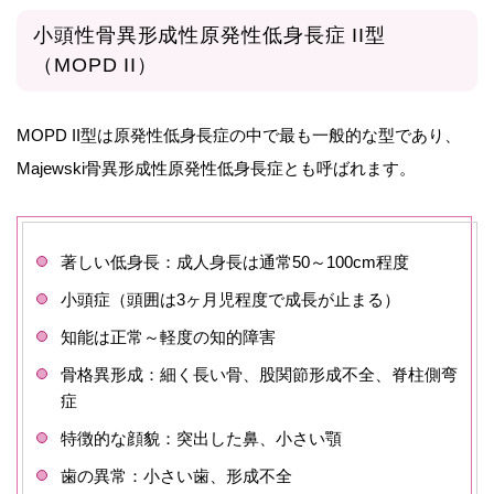
小頭性骨異形成性原発性低身長症 II型
（MOPD II）
MOPD II型は原発性低身長症の中で最も一般的な型であり、
Majewski骨異形成性原発性低身長症とも呼ばれます。
著しい低身長：成人身長は通常50～100cm程度
小頭症（頭囲は3ヶ月児程度で成長が止まる）
知能は正常～軽度の知的障害
骨格異形成：細く長い骨、股関節形成不全、脊柱側弯
症
特徴的な顔貌：突出した鼻、小さい顎
歯の異常：小さい歯、形成不全