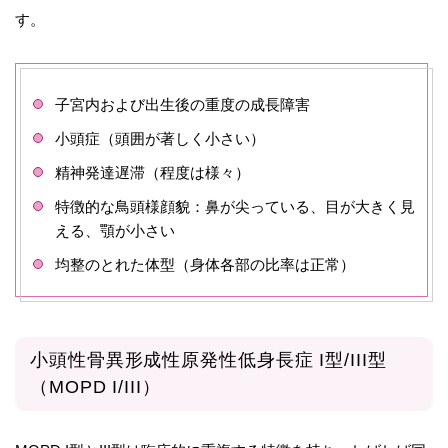
す。
子宮内および出生後の重度の成長障害
小頭症（頭囲が著しく小さい）
精神発達遅滞（程度は様々）
特徴的な鳥頭様顔貌：鼻が尖っている、目が大きく見
える、顎が小さい
均整のとれた体型（身体各部の比率は正常）
小頭性骨異形成性原発性低身長症 I型/III型
（MOPD I/III）