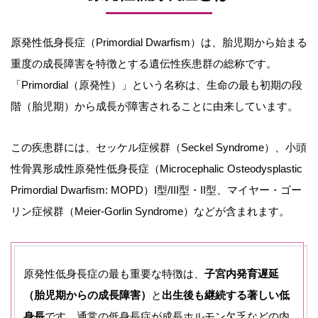
原発性低身長症（Primordial Dwarfism）は、胎児期から始まる
重度の成長障害を特徴とする遺伝性疾患群の総称です。
「Primordial（原発性）」という名称は、生命の最も初期の段
階（胎児期）から成長が障害されることに由来しています。
この疾患群には、セッケル症候群（Seckel Syndrome）、小頭
性骨異形成性原発性低身長症（Microcephalic Osteodysplastic
Primordial Dwarfism: MOPD）I型/III型・II型、マイヤー・ゴー
リン症候群（Meier-Gorlin Syndrome）などが含まれます。
原発性低身長症の最も重要な特徴は、
子宮内発育遅延
（胎児期からの成長障害）
と
出生後も継続する著しい低
身長
です。通常の低身長症が成長ホルモン欠乏などの内