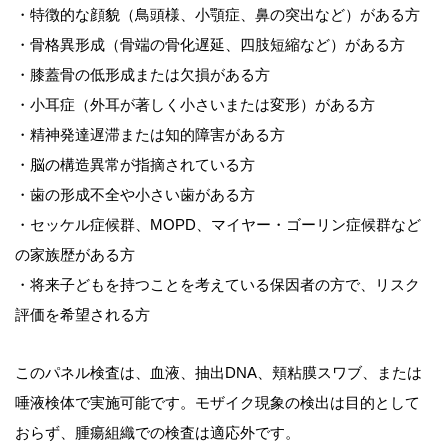
・特徴的な顔貌（鳥頭様、小顎症、鼻の突出など）がある方
・骨格異形成（骨端の骨化遅延、四肢短縮など）がある方
・膝蓋骨の低形成または欠損がある方
・小耳症（外耳が著しく小さいまたは変形）がある方
・精神発達遅滞または知的障害がある方
・脳の構造異常が指摘されている方
・歯の形成不全や小さい歯がある方
・セッケル症候群、MOPD、マイヤー・ゴーリン症候群など
の家族歴がある方
・将来子どもを持つことを考えている保因者の方で、リスク
評価を希望される方
このパネル検査は、血液、抽出DNA、頬粘膜スワブ、または
唾液検体で実施可能です。モザイク現象の検出は目的として
おらず、腫瘍組織での検査は適応外です。