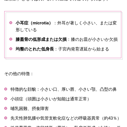
小耳症（microtia）
：外耳が著しく小さい、または変
形している
膝蓋骨の低形成または欠損
：膝のお皿が小さいか欠損
均整のとれた低身長
：子宮内発育遅延から始まる
その他の特徴：
特徴的な顔貌：小さい口、厚い唇、小さい顎、凸型の鼻
小頭症（頭囲は小さいが知能は通常正常）
哺乳困難、摂食障害
先天性肺気腫や気管支軟化症などの呼吸器異常（約43％）