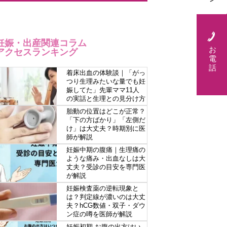
妊娠・出産関連コラム
お
アクセスランキング
電
話
着床出血の体験談｜「がっ
つり生理みたいな量でも妊
娠してた」先輩ママ11人
の実話と生理との見分け方
胎動の位置はどこが正常？
「下の方ばかり」「左側だ
け」は大丈夫？時期別に医
師が解説
妊娠中期の腹痛｜生理痛の
ような痛み・出血なしは大
丈夫？受診の目安を専門医
が解説
妊娠検査薬の逆転現象と
は？判定線が濃いのは大丈
夫？hCG数値・双子・ダウ
ン症の噂を医師が解説
妊娠初期 お腹の出方はい