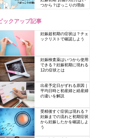
つから？ぽっこりの理由
ピックアップ記事
妊娠超初期の症状は？チェ
ックリストで確認しよう
妊娠検査薬はいつから使用
できる？妊娠初期に現れる
12の症状とは
出産予定日がずれる原因｜
平均日時と初産婦と経産婦
の違いを解説
受精後すぐ症状は現れる？
妊娠までの流れと初期症状
から妊娠したかを確認しよ
う