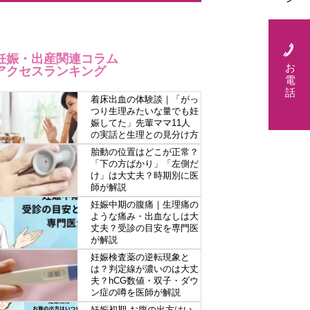
妊娠・出産関連コラム
お
アクセスランキング
電
話
着床出血の体験談｜「がっ
つり生理みたいな量でも妊
娠してた」先輩ママ11人
の実話と生理との見分け方
胎動の位置はどこが正常？
「下の方ばかり」「左側だ
け」は大丈夫？時期別に医
師が解説
妊娠中期の腹痛｜生理痛の
ような痛み・出血なしは大
丈夫？受診の目安を専門医
が解説
妊娠検査薬の逆転現象と
は？判定線が濃いのは大丈
夫？hCG数値・双子・ダウ
ン症の噂を医師が解説
妊娠初期 お腹の出方はい