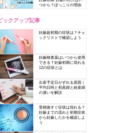
つから？ぽっこりの理由
ピックアップ記事
妊娠超初期の症状は？チェ
ックリストで確認しよう
妊娠検査薬はいつから使用
できる？妊娠初期に現れる
12の症状とは
出産予定日がずれる原因｜
平均日時と初産婦と経産婦
の違いを解説
受精後すぐ症状は現れる？
妊娠までの流れと初期症状
から妊娠したかを確認しよ
う