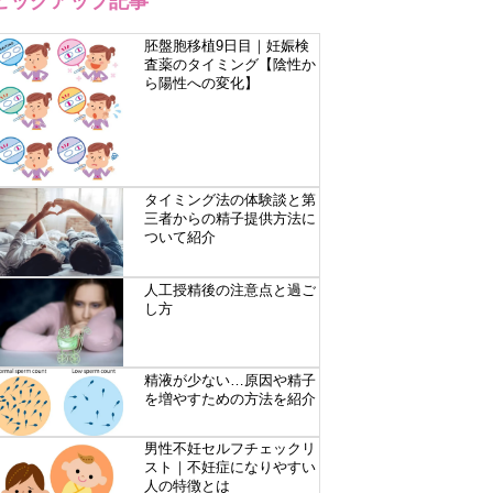
ピックアップ記事
胚盤胞移植9日目｜妊娠検
査薬のタイミング【陰性か
ら陽性への変化】
タイミング法の体験談と第
三者からの精子提供方法に
ついて紹介
人工授精後の注意点と過ご
し方
精液が少ない…原因や精子
を増やすための方法を紹介
男性不妊セルフチェックリ
スト｜不妊症になりやすい
人の特徴とは