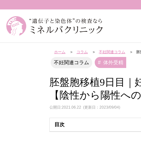
ホーム
コラム
不妊関連コラム
胚
体外受精
不妊関連コラム
胚盤胞移植9日目｜
【陰性から陽性への
公開日:2021.06.22
(更新日：2023/09/04)
目次