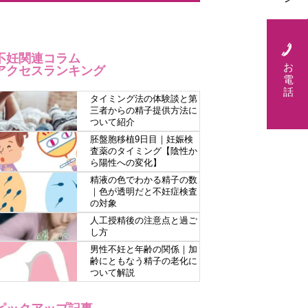
不妊関連コラム
お
アクセスランキング
電
話
タイミング法の体験談と第
三者からの精子提供方法に
ついて紹介
胚盤胞移植9日目｜妊娠検
査薬のタイミング【陰性か
ら陽性への変化】
精液の色でわかる精子の数
｜色が透明だと不妊症検査
の対象
人工授精後の注意点と過ご
し方
男性不妊と年齢の関係｜加
齢にともなう精子の老化に
ついて解説