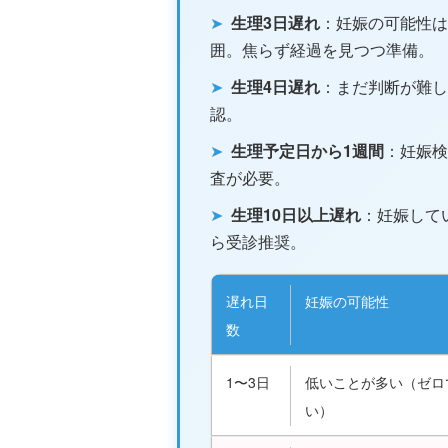
➤
生理3日遅れ
：妊娠の可能性は
囲。焦らず経過を見つつ準備。
➤
生理4日遅れ
：まだ判断が難し
認。
➤
生理予定日から1週間
：妊娠検
査が必要。
➤
生理10日以上遅れ
：妊娠して
ら受診推奨。
遅れ日
妊娠の可能性
数
1〜3日
低いことが多い（ゼロ
い）