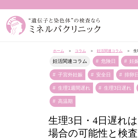
ホーム
コラム
妊活関連コラム
生
危険日
妊
妊活関連コラム
子宮外妊娠
安全日
排卵
生理1週間遅れ
生理3日遅れ
高温期
生理3日・4日遅れは
場合の可能性と検査