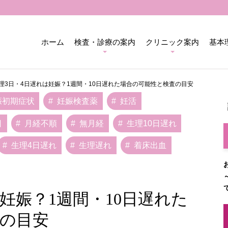
ホーム
検査・診療の案内
クリニック案内
基本
理3日・4日遅れは妊娠？1週間・10日遅れた場合の可能性と検査の目安
娠初期症状
妊娠検査薬
妊活
日
月経不順
無月経
生理10日遅れ
生理4日遅れ
生理遅れ
着床出血
妊娠？1週間・10日遅れた
の目安