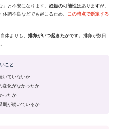
な」と不安になります。
妊娠の可能性はあります
が、
・体調不良などでも起こるため、
この時点で断定する
と自体よりも、
排卵がいつ起きたか
です。排卵が数日
す。
たいこと
続いていないか
の変化がなかったか
かったか
温期が続いているか