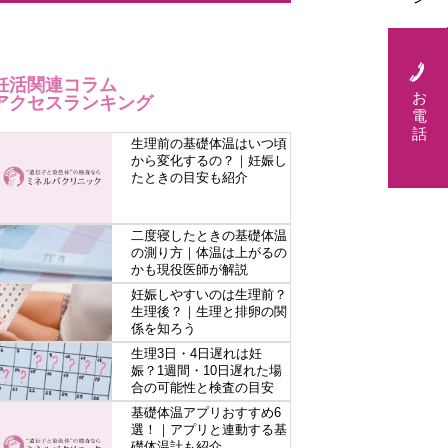
妊活関連コラム
お
アクセスランキング
電
話
生理前の基礎体温はいつ頃
から変化するの？｜妊娠し
たときの目安も紹介
二度寝したときの基礎体温
の測り方｜体温は上がるの
かも現役医師が解説
妊娠しやすいのは生理前？
生理後？｜生理と排卵の関
係を知ろう
生理3日・4日遅れは妊
娠？1週間・10日遅れた場
合の可能性と検査の目安
基礎体温アプリおすすめ6
選！｜アプリと連動する基
礎体温計も紹介