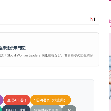
[
∨
]
臨床遺伝専門医）
Global Woman Leader』表紙抜擢など、世界基準の出生前診
生理4日遅れ
1週間遅れ（検査薬）
危険日・排卵
妊娠以外の原因
FAQ