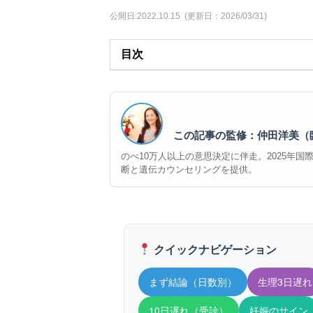
公開日:2022.10.15
(更新日：2026/03/31)
目次
この記事の監修：仲田洋美（
のべ10万人以上の意思決定に伴走。2025年国際誌『
断と遺伝カウンセリングを提供。
クイックナビゲーション
まず結論（日数別）
生理3日遅れ
10日遅れ（受診）
妊娠のサイン