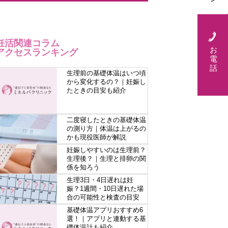
妊活関連コラム
お
アクセスランキング
電
話
生理前の基礎体温はいつ頃
から変化するの？｜妊娠し
たときの目安も紹介
二度寝したときの基礎体温
の測り方｜体温は上がるの
かも現役医師が解説
妊娠しやすいのは生理前？
生理後？｜生理と排卵の関
係を知ろう
生理3日・4日遅れは妊
娠？1週間・10日遅れた場
合の可能性と検査の目安
基礎体温アプリおすすめ6
選！｜アプリと連動する基
礎体温計も紹介