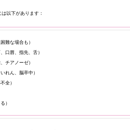
には以下があります：
血困難な場合も）
面、口唇、指先、舌）
難、チアノーゼ）
けいれん、脳卒中）
心不全）
よる）