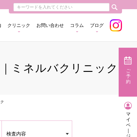
内
クリニック
お問い合わせ
コラム
ブログ
査｜ミネルバクリニック
ご
予
約
ック
マ
イ
ペ
｜
検査内容
ジ