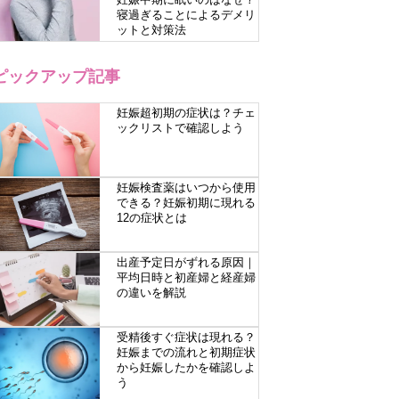
寝過ぎることによるデメリ
ットと対策法
ピックアップ記事
妊娠超初期の症状は？チェ
ックリストで確認しよう
妊娠検査薬はいつから使用
できる？妊娠初期に現れる
12の症状とは
出産予定日がずれる原因｜
平均日時と初産婦と経産婦
の違いを解説
受精後すぐ症状は現れる？
妊娠までの流れと初期症状
から妊娠したかを確認しよ
う