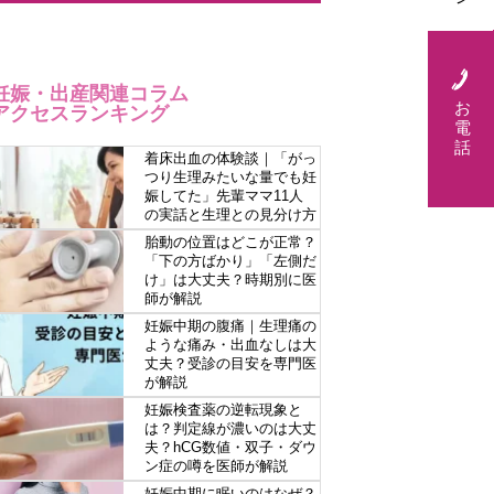
妊娠・出産関連コラム
お
アクセスランキング
電
話
着床出血の体験談｜「がっ
つり生理みたいな量でも妊
娠してた」先輩ママ11人
の実話と生理との見分け方
胎動の位置はどこが正常？
「下の方ばかり」「左側だ
け」は大丈夫？時期別に医
師が解説
妊娠中期の腹痛｜生理痛の
ような痛み・出血なしは大
丈夫？受診の目安を専門医
が解説
妊娠検査薬の逆転現象と
は？判定線が濃いのは大丈
夫？hCG数値・双子・ダウ
ン症の噂を医師が解説
妊娠中期に眠いのはなぜ？