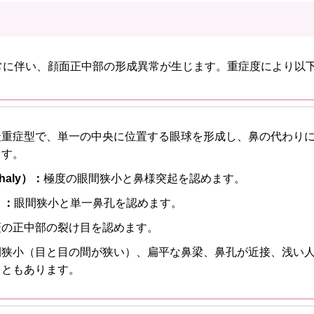
常に伴い、顔面正中部の形成異常が生じます。重症度により以
最重症型で、単一の中央に位置する眼球を形成し、鼻の代わりに鼻様突
ます。
haly）：
極度の眼間狭小と鼻様突起を認めます。
）：
眼間狭小と単一鼻孔を認めます。
蓋の正中部の裂け目を認めます。
間狭小（目と目の間が狭い）、扁平な鼻梁、鼻孔が近接、浅い
こともあります。