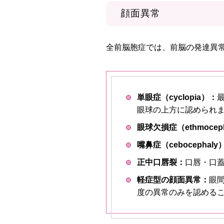
顔面異常
全前脳胞症では、前脳の発達異
単眼症（cyclopia）：
眼球の上方に認められ
眼球欠損症（ethmocep
嘴鼻症（cebocephaly
正中口唇裂：
口唇・口
軽症型の顔面異常：
眼
度の異常のみを認める