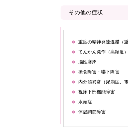
その他の症状
重度の精神発達遅滞（
てんかん発作（高頻度
脳性麻痺
摂食障害・嚥下障害
内分泌異常（尿崩症、
視床下部機能障害
水頭症
体温調節障害