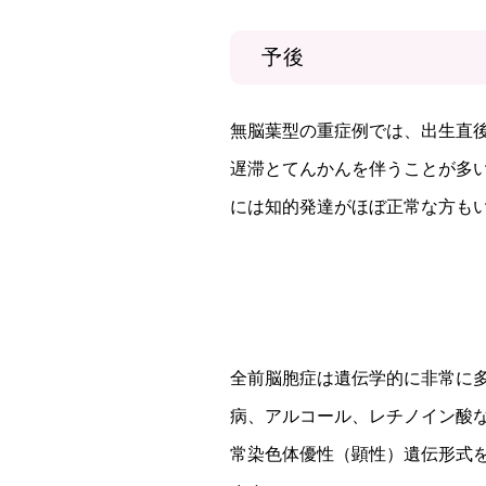
予後
無脳葉型の重症例では、出生直
遅滞とてんかんを伴うことが多
には知的発達がほぼ正常な方も
全前脳胞症は遺伝学的に非常に
病、アルコール、レチノイン酸
常染色体優性（顕性）遺伝形式