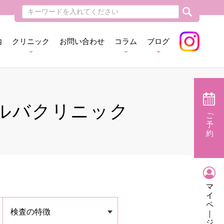
内
クリニック
お問い合わせ
コラム
ブログ
ルバクリニック
ご
予
約
マ
イ
ペ
検査の特徴
｜
ジ