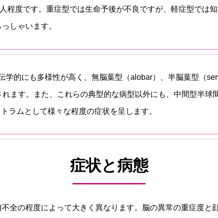
00人に1人程度です。重症型では生命予後が不良ですが、軽症型で
らっしゃいます。
的にも多様性が高く、無脳葉型（alobar）、半脳葉型（semilo
されます。また、これらの典型的な病型以外にも、中間型半球間
スペクトラムとして様々な程度の症状を呈します。
症状と病態
離不全の程度によって大きく異なります。脳の異常の重症度と