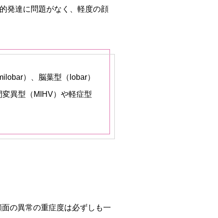
は知的発達に問題がなく、軽度の顔
bar）、脳葉型（lobar）
変異型（MIHV）や軽症型
顔面の異常の重症度は必ずしも一