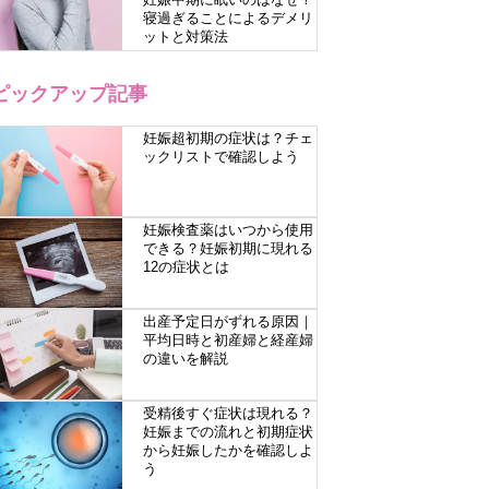
寝過ぎることによるデメリ
ットと対策法
ピックアップ記事
妊娠超初期の症状は？チェ
ックリストで確認しよう
妊娠検査薬はいつから使用
できる？妊娠初期に現れる
12の症状とは
出産予定日がずれる原因｜
平均日時と初産婦と経産婦
の違いを解説
受精後すぐ症状は現れる？
妊娠までの流れと初期症状
から妊娠したかを確認しよ
う