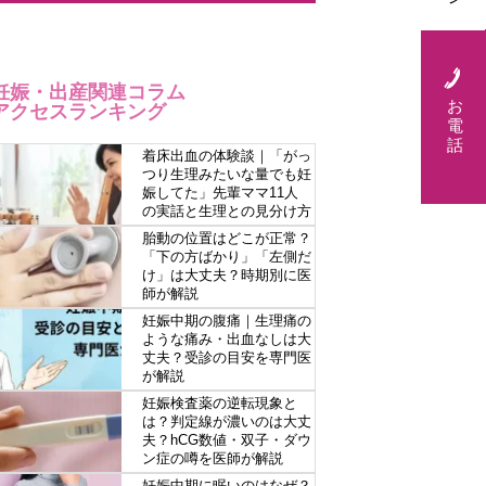
妊娠・出産関連コラム
お
アクセスランキング
電
話
着床出血の体験談｜「がっ
つり生理みたいな量でも妊
娠してた」先輩ママ11人
の実話と生理との見分け方
胎動の位置はどこが正常？
「下の方ばかり」「左側だ
け」は大丈夫？時期別に医
師が解説
妊娠中期の腹痛｜生理痛の
ような痛み・出血なしは大
丈夫？受診の目安を専門医
が解説
妊娠検査薬の逆転現象と
は？判定線が濃いのは大丈
夫？hCG数値・双子・ダウ
ン症の噂を医師が解説
妊娠中期に眠いのはなぜ？