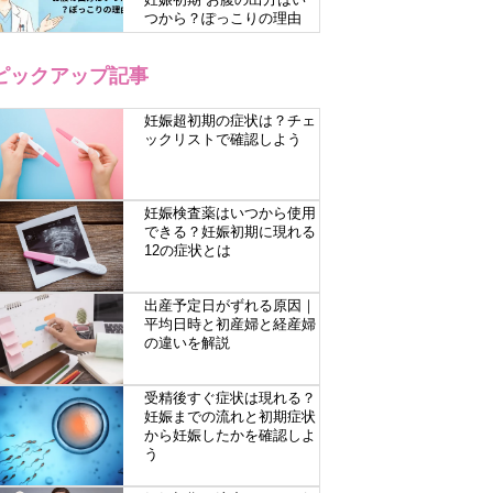
つから？ぽっこりの理由
ピックアップ記事
妊娠超初期の症状は？チェ
ックリストで確認しよう
妊娠検査薬はいつから使用
できる？妊娠初期に現れる
12の症状とは
出産予定日がずれる原因｜
平均日時と初産婦と経産婦
の違いを解説
受精後すぐ症状は現れる？
妊娠までの流れと初期症状
から妊娠したかを確認しよ
う