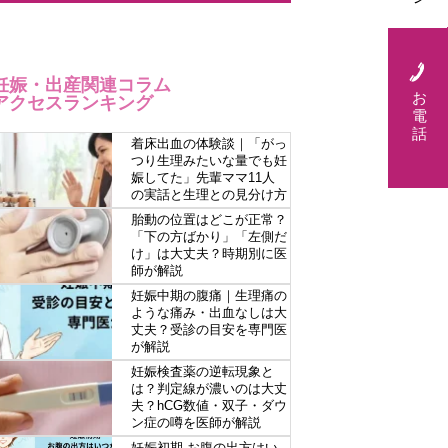
妊娠・出産関連コラム
お
アクセスランキング
電
話
着床出血の体験談｜「がっ
つり生理みたいな量でも妊
娠してた」先輩ママ11人
の実話と生理との見分け方
胎動の位置はどこが正常？
「下の方ばかり」「左側だ
け」は大丈夫？時期別に医
師が解説
妊娠中期の腹痛｜生理痛の
ような痛み・出血なしは大
丈夫？受診の目安を専門医
が解説
妊娠検査薬の逆転現象と
は？判定線が濃いのは大丈
夫？hCG数値・双子・ダウ
ン症の噂を医師が解説
妊娠初期 お腹の出方はい