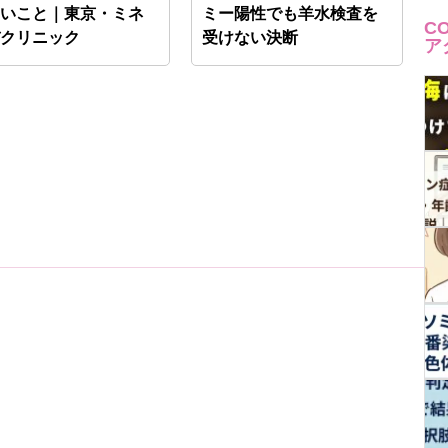
ないこと｜東京・ミネ
ミー陽性でも羊水検査を
C
バクリニック
受けない決断
ア