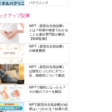
バクリニック
ックアップ記事
NIPT（新型出生前診断）
とは？特徴や検査でわかる
ことを遺伝専門医が解説
【医師監修】
NIPT（新型出生前診断）
の検査費用
NIPT（新型出生前診断）
は陰性だったのにダウン
症…偽陰性について解説
NIPTで陽性になったら？
その後のフローを解説
NIPT(新型出生前診断)の結
果はいつわかる？結果の見