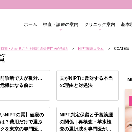
ホーム
検査・診療の案内
クリニック案内
基本
用・時期・わかることを臨床遺伝専門医が解説
NIPT関連コラム
COATE法
覧
生前診断で夫が反対…
夫がNIPTに反対する本当
N
婚危機になる前に
の理由と対処法
いNIPTの罠】値段の
NIPT判定保留と子宮筋腫
場は？費用だけで選ぶ
の関係｜再検査・羊水検
スクを東京の専門医
査の選択肢を専門医が