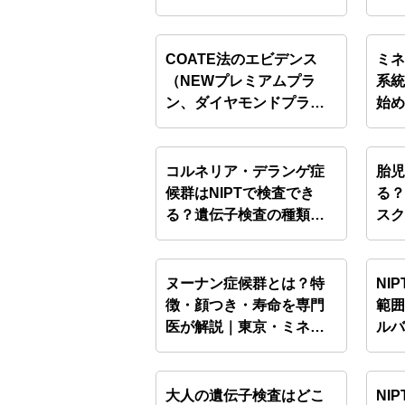
ク…
が
COATE法のエビデンス
ミ
（NEWプレミアムプラ
系統
ン、ダイヤモンドプラ
始
ン）…
コルネリア・デランゲ症
胎
候群はNIPTで検査でき
る？
る？遺伝子検査の種類と
ス
診…
ル
ヌーナン症候群とは？特
NI
徴・顔つき・寿命を専門
範
医が解説｜東京・ミネル
ル
バク…
大人の遺伝子検査はどこ
NI