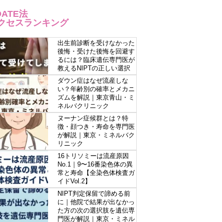
OATE法
クセスランキング
出生前診断を受けなかった
後悔・受けた後悔を回避す
るには？臨床遺伝専門医が
教えるNIPTの正しい選択
ダウン症はなぜ流産しな
い？年齢別の確率とメカニ
ズムを解説｜東京青山・ミ
ネルバクリニック
ヌーナン症候群とは？特
徴・顔つき・寿命を専門医
が解説｜東京・ミネルバク
リニック
16トリソミーは流産原因
No.1｜9〜16番染色体の異
常と寿命【全染色体検査ガ
イドVol.2】
NIPT判定保留で諦める前
に｜他院で結果が出なかっ
た方の次の選択肢を遺伝専
門医が解説｜東京・ミネル