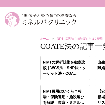
ホーム
NIPT（新型出生前診断）とは？費
COATE法の記事一
NIPTの解析技術を徹底比
出
較｜WGS法・SNP法・タ
離
ーゲット法・COA…
NIPT費用はいくら？相
【安
場・保険適用・施設選び
相
を解説｜東京・ミネルバ
リ