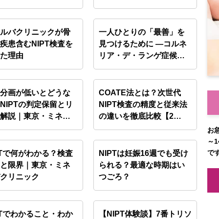
…
解…
ネルバクリニックが骨
一人ひとりの「最善」を
疾患含むNIPT検査を
見つけるために ―コルネ
めた理由
リア・デ・ランゲ症候群
の…
児分画が低いとどうな
COATE法とは？次世代
NIPTの判定保留とリ
NIPT検査の精度と従来法
ク解説｜東京・ミネ
の違いを徹底比較【2…
…
お
～1
で
PTで何がわかる？検査
NIPTは妊娠16週でも受け
囲と限界｜東京・ミネ
られる？最適な時期はい
バクリニック
つごろ？
PTでわかること・わか
【NIPT体験談】7番トリソ