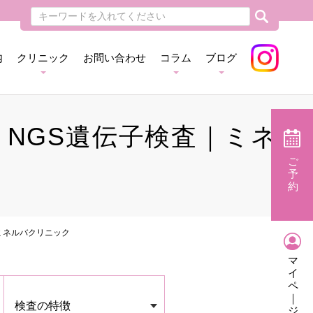
内
クリニック
お問い合わせ
コラム
ブログ
 NGS遺伝子検査｜ミネ
ご
予
約
｜ミネルバクリニック
マ
イ
ペ
｜
検査の特徴
ジ