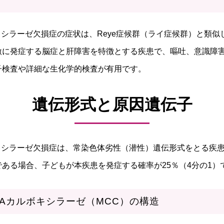
キシラーゼ欠損症の症状は、Reye症候群（ライ症候群）と類似
激に発症する脳症と肝障害を特徴とする疾患で、嘔吐、意識障
子検査や詳細な生化学的検査が有用です。
遺伝形式と原因遺伝子
ボキシラーゼ欠損症は、常染色体劣性（潜性）遺伝形式をとる疾
ある場合、子どもが本疾患を発症する確率が25％（4分の1）
oAカルボキシラーゼ（MCC）の構造