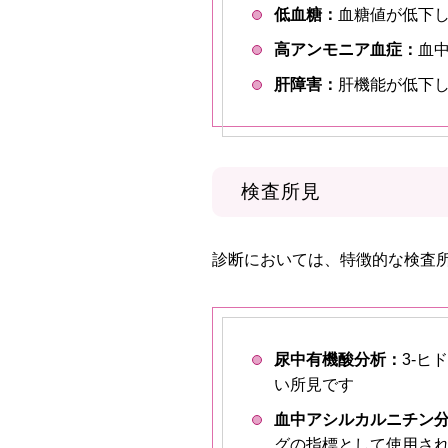
低血糖：
血糖値が低下
高アンモニア血症：
血
肝障害：
肝機能が低下
検査所見
診断においては、特徴的な検査
尿中有機酸分析：
3-ヒ
い所見です
血中アシルカルニチン
グの指標として使用さ