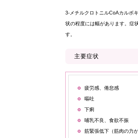
3-メチルクロトニルCoAカル
状の程度には幅があります。症
す。
主要症状
疲労感、倦怠感
嘔吐
下痢
哺乳不良、食欲不振
筋緊張低下（筋肉の力