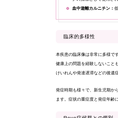
血中遊離カルニチン：
臨床的多様性
本疾患の臨床像は非常に多様で
健康上の問題を経験しないこと
けいれんや発達遅滞などの後遺
発症時期も様々で、新生児期か
ます。症状の重症度と発症年齢
Reye症候群との鑑別