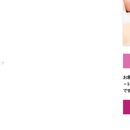
る？
お
～1
で