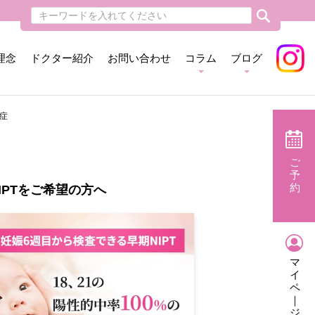
理念
ドクター紹介
お問い合わせ
コラム
ブログ
症
ご
予
約
IPTをご希望の方へ
マ
イ
ペ
｜
ジ