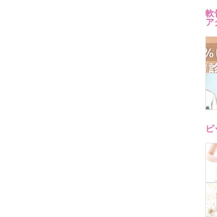
軟
ア
ピ