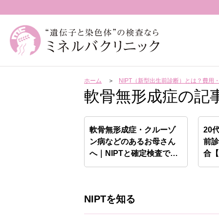
ホーム
NIPT（新型出生前診断）とは？費
軟骨無形成症の記
軟骨無形成症・クルーゾ
20
ン病などのあるお母さん
前
へ｜NIPTと確定検査で
合
わ…
NIPTを知る