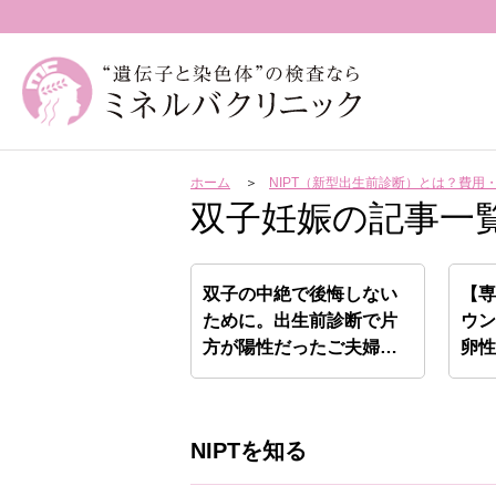
ホーム
NIPT（新型出生前診断）とは？費
双子妊娠の記事一
双子の中絶で後悔しない
【
ために。出生前診断で片
ウ
方が陽性だったご夫婦の
卵
決断…
点
NIPTを知る