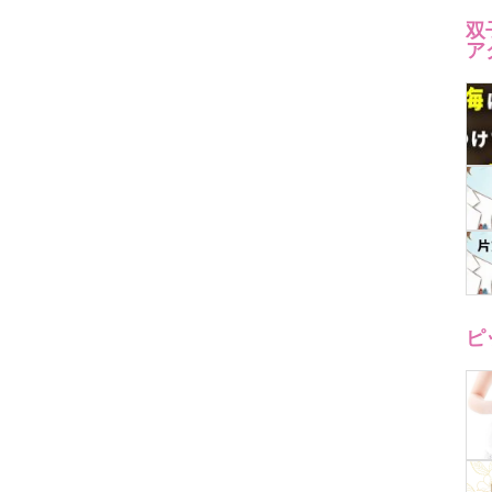
双
ア
ピ