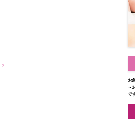
る？
お
～1
で