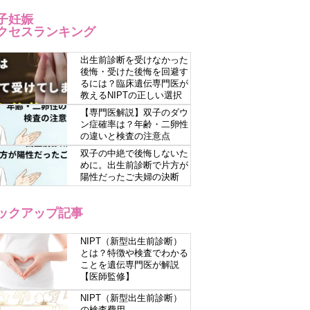
子妊娠
クセスランキング
出生前診断を受けなかった
後悔・受けた後悔を回避す
るには？臨床遺伝専門医が
教えるNIPTの正しい選択
【専門医解説】双子のダウ
ン症確率は？年齢・二卵性
の違いと検査の注意点
双子の中絶で後悔しないた
めに。出生前診断で片方が
陽性だったご夫婦の決断
ックアップ記事
NIPT（新型出生前診断）
とは？特徴や検査でわかる
ことを遺伝専門医が解説
【医師監修】
NIPT（新型出生前診断）
の検査費用