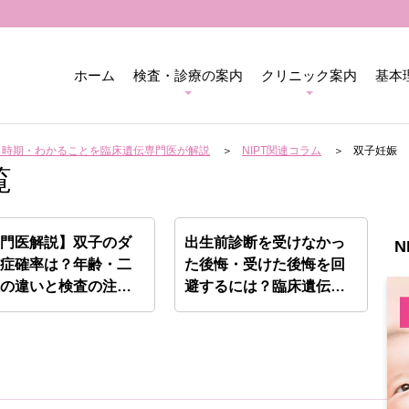
ホーム
検査・診療の案内
クリニック案内
基本
用・時期・わかることを臨床遺伝専門医が解説
NIPT関連コラム
双子妊娠
覧
専門医解説】双子のダ
出生前診断を受けなかっ
N
ン症確率は？年齢・二
た後悔・受けた後悔を回
性の違いと検査の注意
避するには？臨床遺伝専
門医…