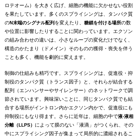
ロテオーム）を大きく広げ、細胞の機能に欠かせない役割
を果たしています。多くのスプライシングは、タンパク質
の
N末端のシグナル配列
を変えたり、
糖鎖を付ける場所
の数
や位置に影響したりすることに関わっています。エクソン
の組み合わせの違いは、小さなループの変化だけでなく、
構造のかたまり（ドメイン）そのものの獲得・喪失を伴う
ことも多く、機能を劇的に変えます。
制御の仕組みも精巧です。スプライシングは、促進役・抑
制役のタンパク質（トランス因子）と、それらが結合する
配列（エンハンサーやサイレンサー）のネットワークで調
節されています。興味深いことに、同じタンパク質でも結
合する場所がイントロン内かエクソン内かで、促進役にも
抑制役にもなり得ます。さらに近年は、細胞の中で
液-液相
分離（LLPS）
によって膜のない「液滴」がつくられ、その
中にスプライシング因子が集まって局所的に濃縮されるこ