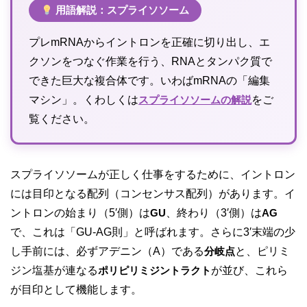
用語解説：スプライソソーム
プレmRNAからイントロンを正確に切り出し、エ
クソンをつなぐ作業を行う、RNAとタンパク質で
できた巨大な複合体です。いわばmRNAの「編集
マシン」。くわしくは
スプライソソームの解説
をご
覧ください。
スプライソソームが正しく仕事をするために、イントロン
には目印となる配列（コンセンサス配列）があります。イ
ントロンの始まり（5′側）は
GU
、終わり（3′側）は
AG
で、これは「GU-AG則」と呼ばれます。さらに3′末端の少
し手前には、必ずアデニン（A）である
分岐点
と、ピリミ
ジン塩基が連なる
ポリピリミジントラクト
が並び、これら
が目印として機能します。