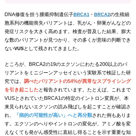
DNA修復を担う腫瘍抑制遺伝子
BRCA1
・
BRCA2
の生殖細
胞系列の機能喪失バリアントは、乳がん・卵巣がんなどの
発症リスクを大きく高めます。検査が普及した結果、膨大
な数のバリアントが見つかり、その多くが意味の判断でき
ない
VUS
として残されてきました。
ところが、BRCA2の19のエクソンにわたる200以上のバ
リアントをミニジーンアッセイという実験系で検証した研
究では、
調べたバリアントの54%が異常なスプライシング
を引き起こした
と報告されています。たとえば、これまで
VUSとされていたBRCA1の特定のイントロン変異が、本
来見られないエクソンの読み飛ばしを起こすことが確認さ
れ、
「病的の可能性が高い」へと再分類
された例もありま
す。エクソンのへりやイントロンの変化が、アミノ酸を変
えなくても発がん感受性に直結し得ることを示す重要な知