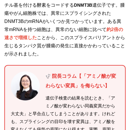
チル基を付ける酵素をコードする
DNMT3B
遺伝子です。腫
瘍やがん細胞株では、異常にスプライシングされた
DNMT3BのmRNAがいくつか見つかっています。ある異
常mRNAを持つ細胞は、異常のない細胞に比べて
約2倍の
速さで増殖した
ことから、このスプライスバリアントから
生じるタンパク質が腫瘍の発生に直接かかわっていること
が示されました。
院長コラム【「アミノ酸が変
わらない変異」を侮らない】
遺伝子検査の結果を読むとき、「ア
ミノ酸が変わらない同義変異だから
大丈夫」と早合点してしまうことがあります。けれど
も、スプライシングの目印を壊す変異は、アミノ酸を
変えなくても病気の原因になり得ます。実際、原因と