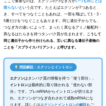
ここで重要なのは、エクソンのつなぎ方が
いつも同じとは
限らない
という点です。たとえばエクソンが7つあると
き、すべてをつなぐこともあれば、一部を飛ばして1・3・
5番だけをつなぐこともあります。同じ遺伝子からでも、
つなぎ方の違いによって、まったく異なるアミノ酸配列・
異なるはたらきを持つタンパク質が生まれます。
こうして
同じ遺伝子から作り分けられる、互いに異なる遺伝子産物の
ことを「スプライスバリアント」と呼びます。
用語解説：エクソンとイントロン
エクソン
はタンパク質の情報を持つ「使う部分」、
イントロン
は最終的に取り除かれる「使わない部
分」です。プレmRNAからイントロンが切り出さ
れ、エクソンがつなぎ合わされて成熟mRNAにな
ります。詳しくは
エクソンとイントロンの解説
もご