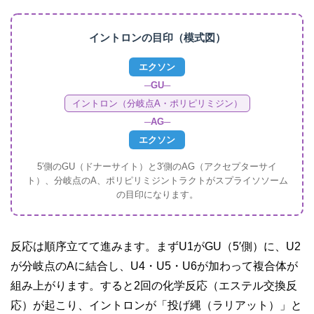
イントロンの目印（模式図）
エクソン
─GU─
イントロン（分岐点A・ポリピリミジン）
─AG─
エクソン
5′側のGU（ドナーサイト）と3′側のAG（アクセプターサイ
ト）、分岐点のA、ポリピリミジントラクトがスプライソソーム
の目印になります。
反応は順序立てて進みます。まずU1がGU（5′側）に、U2
が分岐点のAに結合し、U4・U5・U6が加わって複合体が
組み上がります。すると2回の化学反応（エステル交換反
応）が起こり、イントロンが「投げ縄（ラリアット）」と