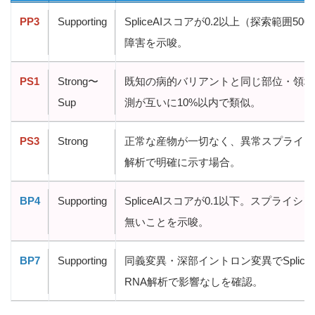
PP3
Supporting
SpliceAIスコアが0.2以上（探索範囲5
障害を示唆。
PS1
Strong〜
既知の病的バリアントと同じ部位・領域に影
Sup
測が互いに10%以内で類似。
PS3
Strong
正常な産物が一切なく、異常スプライシング
解析で明確に示す場合。
BP4
Supporting
SpliceAIスコアが0.1以下。スプラ
無いことを示唆。
BP7
Supporting
同義変異・深部イントロン変異でSpliceA
RNA解析で影響なしを確認。