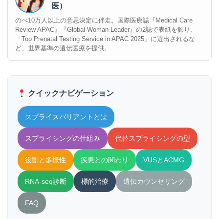
医）
のべ10万人以上の意思決定に伴走。国際医療誌『Medical Care
Review APAC』『Global Woman Leader』の2誌で表紙を飾り、
「Top Prenatal Testing Service in APAC 2025」に選出されるな
ど、世界基準の遺伝医療を提供。
クイックナビゲーション
スプライスバリアントとは
スプライシングの仕組み
代替スプライシングの型
役割と多様性
疾患との関わり
VUSとACMG
RNA-seq診断
標的治療
遺伝カウンセリング
FAQ