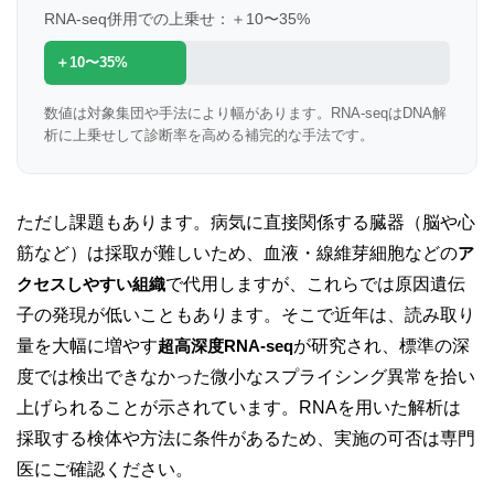
RNA-seq併用での上乗せ：＋10〜35%
＋10〜35%
数値は対象集団や手法により幅があります。RNA-seqはDNA解
析に上乗せして診断率を高める補完的な手法です。
ただし課題もあります。病気に直接関係する臓器（脳や心
筋など）は採取が難しいため、血液・線維芽細胞などの
ア
クセスしやすい組織
で代用しますが、これらでは原因遺伝
子の発現が低いこともあります。そこで近年は、読み取り
量を大幅に増やす
超高深度RNA-seq
が研究され、標準の深
度では検出できなかった微小なスプライシング異常を拾い
上げられることが示されています。RNAを用いた解析は
採取する検体や方法に条件があるため、実施の可否は専門
医にご確認ください。