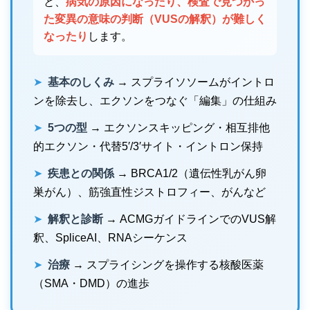
と、
病気の原因になったり、検査で見つかっ
た変異の意味の判断（VUSの解釈）が難しく
なったり
します。
➤
基本のしくみ
→ スプライソソームがイントロ
ンを除去し、エクソンをつなぐ「編集」の仕組み
➤
5つの型
→ エクソンスキッピング・相互排他
的エクソン・代替5′/3′サイト・イントロン保持
➤
疾患との関係
→ BRCA1/2（遺伝性乳がん卵
巣がん）、筋強直性ジストロフィー、がんなど
➤
解釈と診断
→ ACMGガイドラインでのVUS解
釈、SpliceAI、RNAシーケンス
➤
治療
→ スプライシングを操作する核酸医薬
（SMA・DMD）の進歩