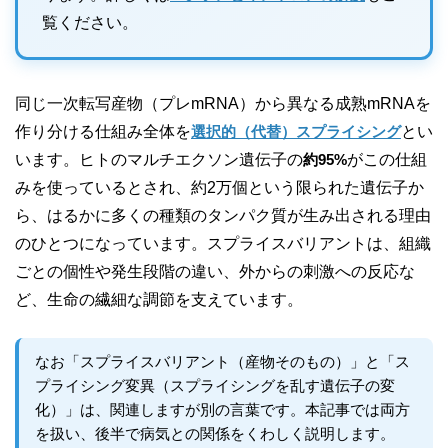
覧ください。
同じ一次転写産物（プレmRNA）から異なる成熟mRNAを
作り分ける仕組み全体を
選択的（代替）スプライシング
とい
います。ヒトのマルチエクソン遺伝子の
約95%
がこの仕組
みを使っているとされ、約2万個という限られた遺伝子か
ら、はるかに多くの種類のタンパク質が生み出される理由
のひとつになっています。スプライスバリアントは、組織
ごとの個性や発生段階の違い、外からの刺激への反応な
ど、生命の繊細な調節を支えています。
なお「スプライスバリアント（産物そのもの）」と「ス
プライシング変異（スプライシングを乱す遺伝子の変
化）」は、関連しますが別の言葉です。本記事では両方
を扱い、後半で病気との関係をくわしく説明します。