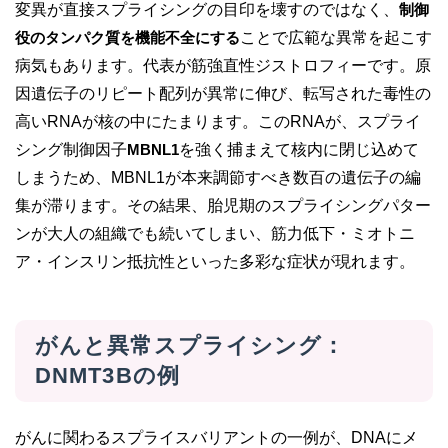
変異が直接スプライシングの目印を壊すのではなく、
制御
役のタンパク質を機能不全にする
ことで広範な異常を起こす
病気もあります。代表が筋強直性ジストロフィーです。原
因遺伝子のリピート配列が異常に伸び、転写された毒性の
高いRNAが核の中にたまります。このRNAが、スプライ
シング制御因子
MBNL1
を強く捕まえて核内に閉じ込めて
しまうため、MBNL1が本来調節すべき数百の遺伝子の編
集が滞ります。その結果、胎児期のスプライシングパター
ンが大人の組織でも続いてしまい、筋力低下・ミオトニ
ア・インスリン抵抗性といった多彩な症状が現れます。
がんと異常スプライシング：
DNMT3Bの例
がんに関わるスプライスバリアントの一例が、DNAにメ