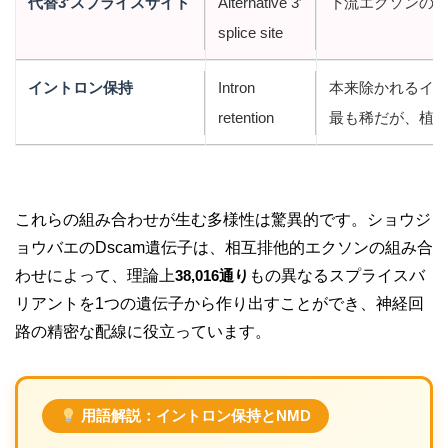
代替3′スプライスサイト
Alternative 3′
下流エクソンの5
splice site
イントロン保持
Intron
本来除かれるイ
retention
最も稀だが、植
これらの組み合わせが生む多様性は驚異的です。ショウジ
ョウバエのDscam遺伝子は、相互排他的エクソンの組み合
わせによって、理論上
38,016通り
もの異なるスプライスバ
リアントを1つの遺伝子から作り出すことができ、神経回
路の精密な配線に役立っています。
用語解説：イントロン保持とNMD