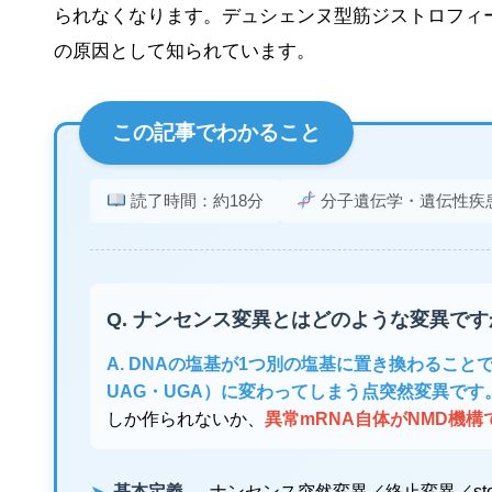
られなくなります。デュシェンヌ型筋ジストロフィー
の原因として知られています。
この記事でわかること
読了時間：約18分
分子遺伝学・遺伝性疾
Q. ナンセンス変異とはどのような変異で
A. DNAの塩基が1つ別の塩基に置き換わるこ
UAG・UGA）に変わってしまう点突然変異です
しか作られないか、
異常mRNA自体がNMD機構
➤
基本定義
→ ナンセンス突然変異／終止変異／stop-