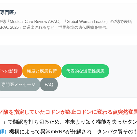
専門医）
cal Care Review APAC』『Global Woman Leader』の2誌で表紙
rvice in APAC 2025」に選出されるなど、世界基準の遺伝医療を提供。
質への影響
頻度と疾患負荷
代表的な遺伝性疾患
専門医メッセージ
FAQ
ミノ酸を指定していたコドンが終止コドンに変わる点突然変
C）」で翻訳を打ち切るため、本来より短く機能を失ったタ
解）
機構によって異常mRNAが分解され、タンパク質その