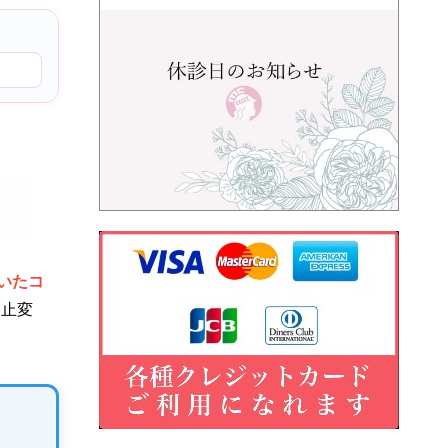
いたコ
終止変