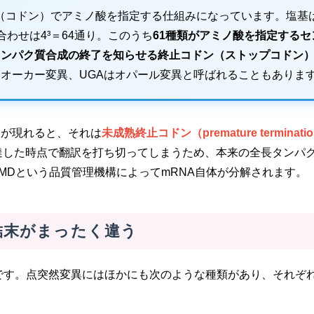
せ（コドン）でアミノ酸を指定する仕組みになっています。塩基
合わせは4³＝64通り。このうち
61種類がアミノ酸を指定するセ
がタンパク質合成の終了を知らせる終止コドン（ストップコドン
はオーカー変異、UGAはオパール変異と呼ばれることもありま
ンが現れると、それは
未成熟終止コドン（premature terminatio
達した時点で翻訳を打ち切ってしまうため、本来の全長タンパ
MDという品質管理機構によってmRNA自体が分解されます。
結末がまったく違う
です。点突然変異にはほかにも次のような種類があり、それぞ