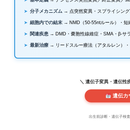
➤
分子メカニズム
→ 点突然変異・スプライシング
➤
細胞内での結末
→ NMD（50-55ntルール
➤
関連疾患
→ DMD・嚢胞性線維症・SMA・β-
➤
最新治療
→ リードスルー療法（アタルレン）・ELX-
＼ 遺伝子変異・遺伝性
遺伝カ
出生前診断・遺伝子検