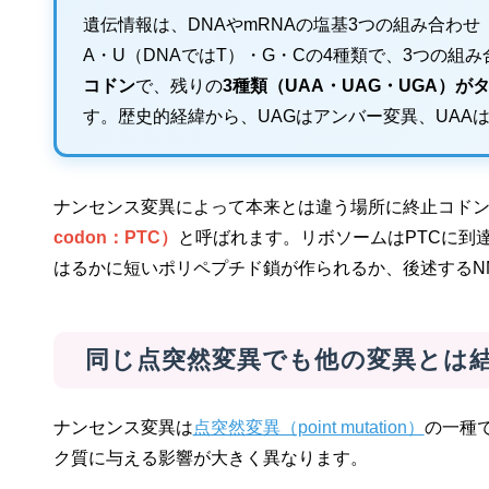
遺伝情報は、DNAやmRNAの塩基3つの組み合わ
A・U（DNAではT）・G・Cの4種類で、3つの組み
コドン
で、残りの
3種類（UAA・UAG・UGA）
す。歴史的経緯から、UAGはアンバー変異、UAA
ナンセンス変異によって本来とは違う場所に終止コド
codon：PTC）
と呼ばれます。リボソームはPTCに到
はるかに短いポリペプチド鎖が作られるか、後述するN
同じ点突然変異でも他の変異とは
ナンセンス変異は
点突然変異（point mutation）
の一種
ク質に与える影響が大きく異なります。