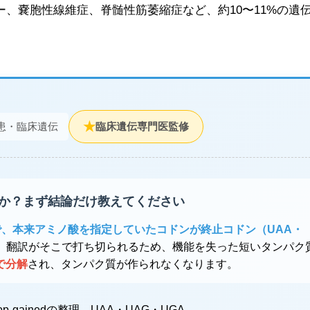
、嚢胞性線維症、脊髄性筋萎縮症など、約10〜11%の遺
★
患・臨床遺伝
臨床遺伝専門医監修
すか？まず結論だけ教えてください
とで、本来アミノ酸を指定していたコドンが終止コドン（UAA・
。
翻訳がそこで打ち切られるため、機能を失った短いタンパク
で分解
され、タンパク質が作られなくなります。
gainedの整理、UAA・UAG・UGA