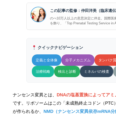
この記事の監修：仲田洋美（臨床遺伝
のべ10万人以上の意思決定に伴走。国際医療誌『Medi
を飾り、「Top Prenatal Testing Se
クイックナビゲーション
定義と全体像
分子メカニズム
タンパク
治療戦略
検出と診断
ミネルバの検査
ナンセンス変異とは、
DNAの塩基置換によってア
です。リボソームはこの「未成熟終止コドン（PT
が作られるか、
NMD（ナンセンス変異依存mRNA分