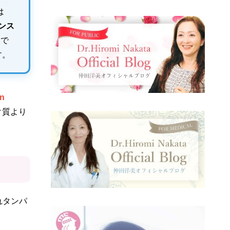
は
ンス
）
で
す。
n
ク質より
れタンパ