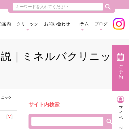
の案内
クリニック
お問い合わせ
コラム
ブログ
解説｜ミネルバクリニッ
ご
予
約
リニック
サイト内検索
マ
イ
[
∨
]
ペ
｜
ジ