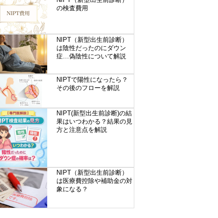
の検査費用
NIPT（新型出生前診断）
は陰性だったのにダウン
症…偽陰性について解説
NIPTで陽性になったら？
その後のフローを解説
NIPT(新型出生前診断)の結
果はいつわかる？結果の見
方と注意点を解説
NIPT（新型出生前診断）
は医療費控除や補助金の対
象になる？