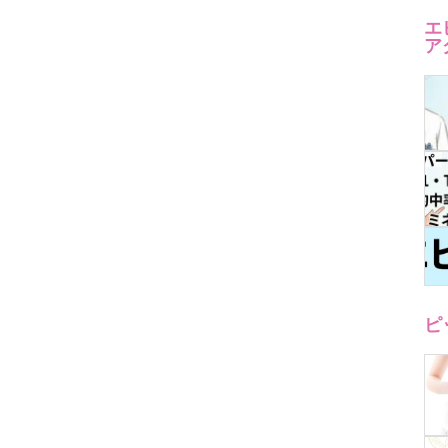
エ
ア
ピ