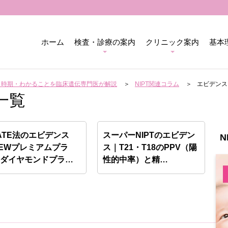
ホーム
検査・診療の案内
クリニック案内
基本
用・時期・わかることを臨床遺伝専門医が解説
NIPT関連コラム
エビデンス
一覧
ATE法のエビデンス
スーパーNIPTのエビデン
N
EWプレミアムプラ
ス｜T21・T18のPPV（陽
、ダイヤモンドプラ
性的中率）と精…
）…