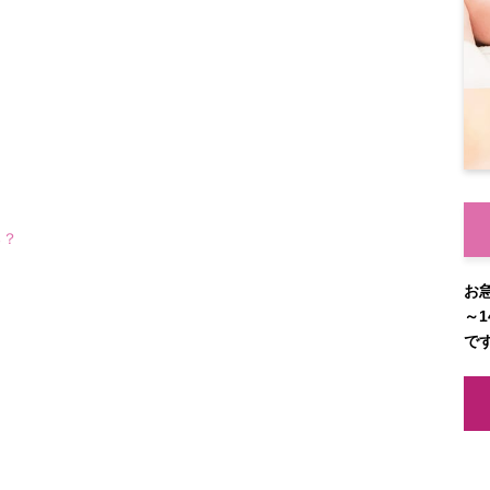
る？
お
～1
で