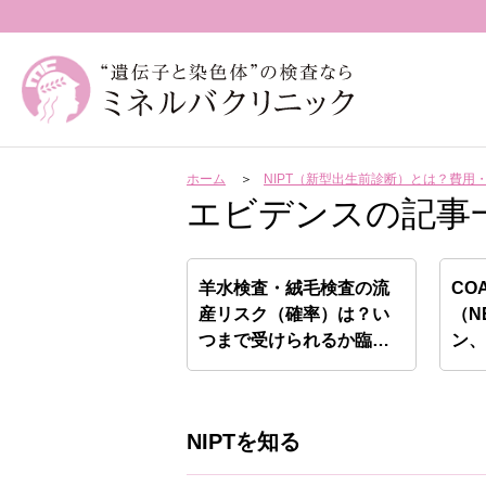
ホーム
NIPT（新型出生前診断）とは？費
エビデンスの記事
羊水検査・絨毛検査の流
CO
産リスク（確率）は？い
（N
つまで受けられるか臨床
ン
遺伝…
ン
NIPTを知る