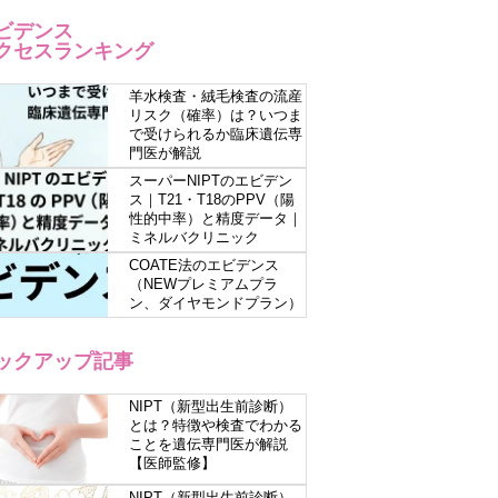
ビデンス
クセスランキング
羊水検査・絨毛検査の流産
リスク（確率）は？いつま
で受けられるか臨床遺伝専
門医が解説
スーパーNIPTのエビデン
ス｜T21・T18のPPV（陽
性的中率）と精度データ｜
ミネルバクリニック
COATE法のエビデンス
（NEWプレミアムプラ
ン、ダイヤモンドプラン）
ックアップ記事
NIPT（新型出生前診断）
とは？特徴や検査でわかる
ことを遺伝専門医が解説
【医師監修】
NIPT（新型出生前診断）