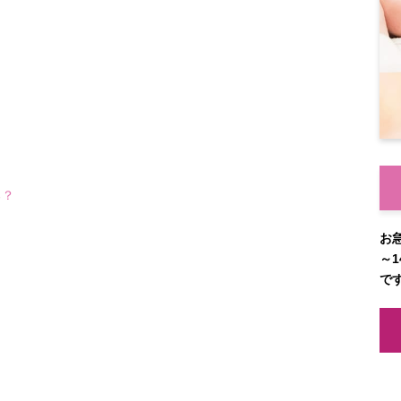
る？
お
～1
で