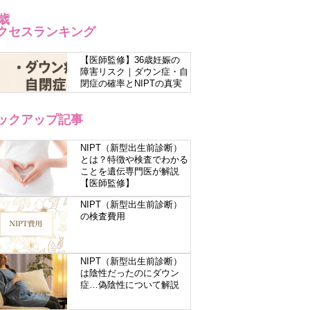
6歳
クセスランキング
【医師監修】36歳妊娠の
障害リスク｜ダウン症・自
閉症の確率とNIPTの真実
ックアップ記事
NIPT（新型出生前診断）
とは？特徴や検査でわかる
ことを遺伝専門医が解説
【医師監修】
NIPT（新型出生前診断）
の検査費用
NIPT（新型出生前診断）
は陰性だったのにダウン
症…偽陰性について解説