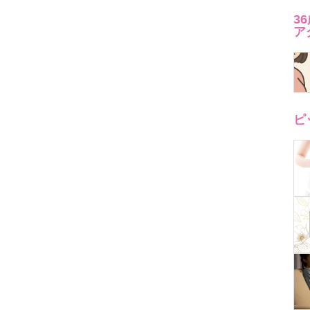
3
ア
ピ