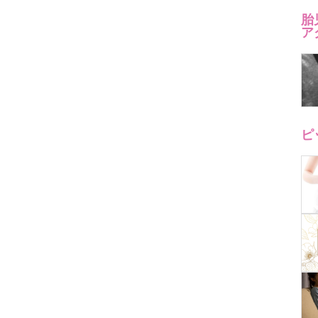
胎
ア
ピ