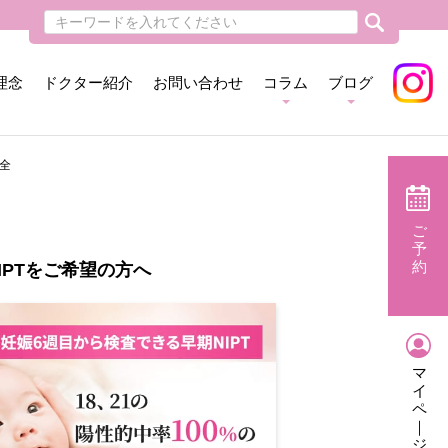
理念
ドクター紹介
お問い合わせ
コラム
ブログ
全
ご
予
約
IPTをご希望の方へ
マ
イ
ペ
｜
ジ