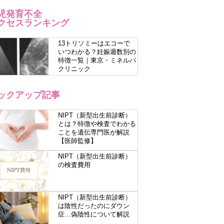
児発育不全
クセスランキング
13トリソミーはエコーで
いつわかる？妊娠週数別の
特徴一覧｜東京・ミネルバ
クリニック
ックアップ記事
NIPT（新型出生前診断）
とは？特徴や検査でわかる
ことを遺伝専門医が解説
【医師監修】
NIPT（新型出生前診断）
の検査費用
NIPT（新型出生前診断）
は陰性だったのにダウン
症…偽陰性について解説