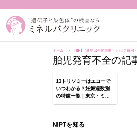
ホーム
NIPT（新型出生前診断）とは？費
胎児発育不全の記
13トリソミーはエコーで
いつわかる？妊娠週数別
の特徴一覧｜東京・ミネ
ル…
NIPTを知る