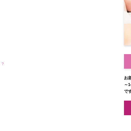
る？
お
～1
で