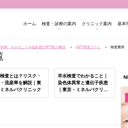
ホーム
検査・診療の案内
クリニック案内
基本
用・時期・わかることを臨床遺伝専門医が解説
NIPT関連コラム
検査費用
覧
水検査とは？リスク・
羊水検査でわかること｜
N
用・流産率を解説｜東
染色体異常と遺伝子疾患
・ミネルバクリニック
｜東京・ミネルバクリニ
ック…