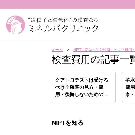
ホーム
NIPT（新型出生前診断）とは？費
検査費用の記事一
クアトロテストは受ける
羊
べき？確率の見方・費
費
用・後悔しないための判
京
断基準…
NIPTを知る