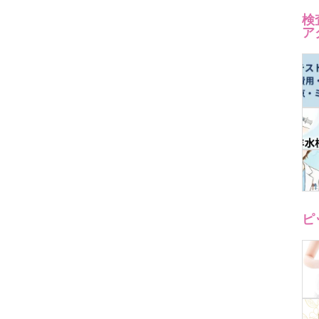
検
ア
ピ