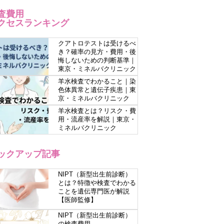
査費用
クセスランキング
クアトロテストは受けるべ
き？確率の見方・費用・後
悔しないための判断基準｜
東京・ミネルバクリニック
羊水検査でわかること｜染
色体異常と遺伝子疾患｜東
京・ミネルバクリニック
羊水検査とは？リスク・費
用・流産率を解説｜東京・
ミネルバクリニック
ックアップ記事
NIPT（新型出生前診断）
とは？特徴や検査でわかる
ことを遺伝専門医が解説
【医師監修】
NIPT（新型出生前診断）
の検査費用