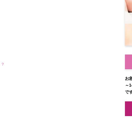
る？
お
～1
で